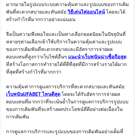
มากมายในรูปแบบระบบความคุ้มค่าและรูปแบบของการเดิม
พันที่สะดวกสบายและทันสมัย
วิธีเล่นไพ่ออนไลน์
โดยจะได้
สร้างกำไรที่มากกว่าอย่างแน่นอน
จึงเป็นความพึงพอใจและเป็นทางเลือกยอดนิยมในปัจจุบันที่
หลายๆท่านเลือกเข้าใช้บริการในความคุ้มค่าและรูปแบบ
ของการเดิมพันที่สะดวกสบายและมีอัตราการจ่ายผล
ตอบแทนที่สูงกว่าเว็บไซต์อื่นๆ
แนะนำเว็บพนันน่าเชื่อถือสุด
ที่สร้างโอกาสการทำรายได้ที่ดีที่สุดที่มีการสร้างรายได้มาก
ที่สุดที่สร้างกำไรที่มากกว่า
ความคุ้มค่าการดูแลการบริการที่สะดวกสบายและทันสมัย
เว็บพนันUFABET ไหนดีสุด
โดยจะได้รับอัตราการจ่ายผล
ตอบแทนที่มากกว่าที่จะเน้นย้ำในการดูแลการบริการรูปแบบ
ของการเดิมพันที่จะสร้างผลประโยชน์ที่ดีอย่างต่อเนื่องใน
การเดิมพัน
การดูแลการบริการและรูปแบบของการเดิมพันอย่างเต็มที่