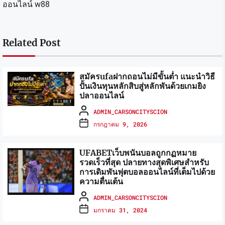
ออนไลน์ w88
Related Post
สมัครufaฝากถอนไม่มีขั้นต่ำ แนะนำวิธี
ปั้นเงินทุนหลักสิบสู่หลักพันด้วยเกมยิง
ปลาออนไลน์
ADMIN_CARSONCITYSCION
กรกฎาคม 9, 2026
UFABETเว็บพนันบอลถูกกฏหมาย
รวดเร็วที่สุด ปลายทางสุดพิเศษสำหรับ
การเดิมพันฟุตบอลออนไลน์ที่เต็มไปด้วย
ความตื่นเต้น
ADMIN_CARSONCITYSCION
มกราคม 31, 2024