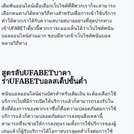
เดิมพันออนไลน์เมื่อเลือกเว็บไซต์ที่ดีพวกเราก็จะสามารถ
เลือกหนทางได้หลายวิถีทางสำหรับเพื่อการเข้าใช้บริการ
ทำให้พวกเราได้รับความสบายสบายอย่างที่สุดปากทาง
เข้าUFABETเดี๋ยวนี้พวกเราจะมองเห็นได้ว่าเว็บไซต์พนัน
บอลออนไลน์ส่วนมาก ชอบมีทางเข้าเว็บไซต์พนันบอล
หลายวิถีทาง
สูตรลับUFABETบาคา
ร่าUFABETบอลสเต็ปขั้นต่ำ
พนันบอลออนไลน์ผ่านบัตรสำหรับเติมเงิน จะต้องเลือกใช้
บริการเว็บที่มีการเปิดให้บริการแล้วก็สามารถรองรับใน
สิ่งที่ต้องการของพวกเราซึ่งก็คือความปลอดภัยต่อการใช้
บริการแล้วก็ความปลอดภัยต่อการลงทุนสิ่งเหล่านี้
สามารถที่จะช่วยให้การลงทุนรวมทั้งการใช้บริการของผู้
เล่นแล้วก็ผู้รับบริการได้โอกาสบรรลุผลสำเร็จต่อการใช้