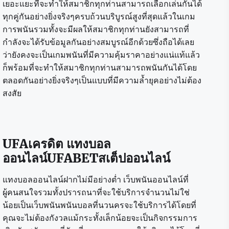
เยอะแยะที่จะทำให้สมาชิกทุกท่านสามารถเลือกเล่นกันได้
ทุกคู่กันอย่างยิ่งจริงๆครบถ้วนบริบูรณ์สูงที่สุดแล้วในเกม
การพนันรวมทั้งจะมีผลให้สมาชิกทุกท่านยังสามารถที่
กำลังจะได้รับข้อมูลกันอย่างสมบูรณ์อีกด้วยซึ่งถือได้เลย
ว่ายังคงจะเป็นเกมพนันที่มีความคุ้มราคาอย่างแน่แท้แล้ว
ก็พร้อมที่จะทำให้สมาชิกทุกท่านสามารถพนันกันได้โดย
ตลอดกันอย่างยิ่งจริงๆเป็นแบบที่มีความล้ำยุคอย่างไม่ต้อง
สงสัย
UFAเครดิต แทงบอล
ออนไลน์UFABETสเต็ปออนไลน์
แทง​บอล​ออนไลน์​ฝาก​ไม่มี​อย่างต่ำ​ เว็บพนันออนไลน์ที่
ผู้คนสนใจรวมทั้งปรารถนาที่จะใช้บริการจำนวนไม่ใช่
น้อยเป็นเว็บพนันพนันบอลที่นวนครจะใช้บริการได้โดยที่
คุณจะไม่ต้องกังวลแม้กระทั้งเล็กน้อยจะเป็นกิจกรรมการ