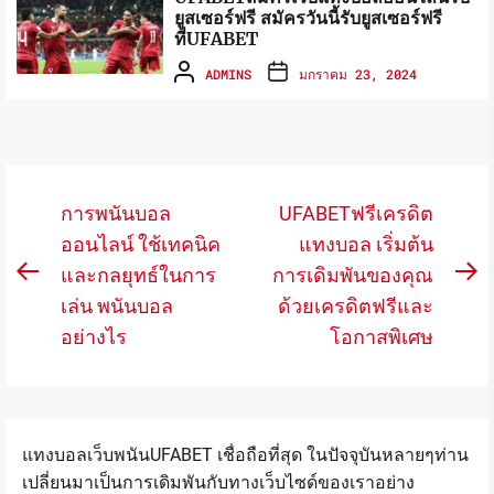
ยูสเซอร์ฟรี สมัครวันนี้รับยูสเซอร์ฟรี
ที่UFABET
ADMINS
มกราคม 23, 2024
เมนู
การพนันบอล
UFABETฟรีเครดิต
นำทาง
ออนไลน์ ใช้เทคนิค
แทงบอล เริ่มต้น
และกลยุทธ์ในการ
การเดิมพันของคุณ
เรื่อง
Previous
N
เล่น พนันบอล
ด้วยเครดิตฟรีและ
post:
po
อย่างไร
โอกาสพิเศษ
แทงบอลเว็บพนันUFABET เชื่อถือที่สุด ในปัจจุบันหลายๆท่าน
เปลี่ยนมาเป็นการเดิมพันกับทางเว็บไซด์ของเราอย่าง