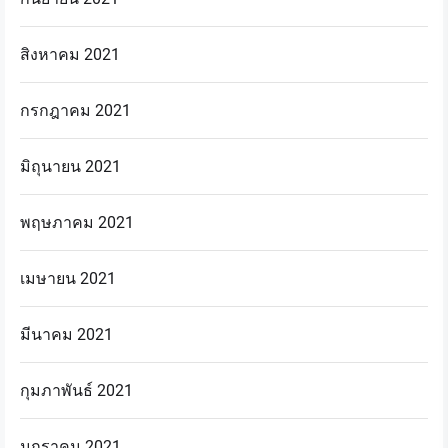
สิงหาคม 2021
กรกฎาคม 2021
มิถุนายน 2021
พฤษภาคม 2021
เมษายน 2021
มีนาคม 2021
กุมภาพันธ์ 2021
มกราคม 2021