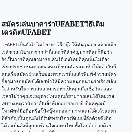
สมัครเล่นบาคาร่าUFABETวิธีเติม
เครดิตUFABET
UFABETเป็นยังไง ไม่ต้องหาโน๊ตบุ๊คให้มันวุ่นวายแล้วก็เสีย
เวล่ำเวลาไปๆมาๆกกว่านี้และก็ที่สำคัญมากที่สุดก็คือว่า
ยังเป็นการที่คุณสามารถเล่นได้เองโดยที่คุณนั้นไม่ต้อง
เรียกประชาชนมาเลยลงทะเบียนสมัครสมาชิกได้แล้ววันนี้
คุณเริ่มสมัครผ่านเว็บของพวกเรานั้นแล้วพิมพ์คำว่าสมัคร
ก็สามารถสมัครได้เลยทำให้มีความสนุกสนานร่าเริงเพลิน
ใจสำหรับในการเล่นสามารถทำเป็นทุกเมื่อเชื่อวันตลอด
เวลาไม่ว่าคุณจะอยู่ตรงไหนคุณก็สามารถเล่นได้โดยง่าย
เพราะเหตุว่านับว่าเป็นสิ่งที่เล่นง่ายอย่างยิ่งก็แค่คุณมี
โทรศัพท์มือถือหรือโน๊ตบุ๊คคุณก็สามารถเล่นได้แล้วและก็
ที่สำคัญเป็นคุณยังได้รับสิทธิบริการดีแบบงี้อีกด้วยซึ่งถือ
ได้ว่าเป็นสิ่งที่ถูกอกร้อนใจแก่คนไทยทั้งโลกอีกด้วยด้วย