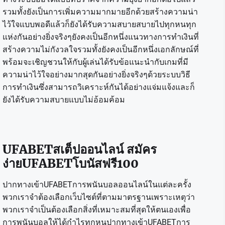
รวมทั้งยังเป็นการเพิ่มความมากมายอีกด้วยสร้างความน่า
ไว้ใจแบบพอดีแล้วก็ยังได้รับความสบายสบายไปทุกหนทุก
แห่งกันอย่างยิ่งจริงๆยังคงเป็นอีกหนึ่งแนวทางการทำเงินที่
สร้างความไม่กังวลใจรวมทั้งยังคงเป็นอีกหนึ่งเอกลักษณ์ที่
พร้อมจะเชิญชวนให้กับผู้เล่นได้รับข้อแนะนำกับเกมที่มี
ความน่าไว้ใจอย่างมากสุดกันอย่างยิ่งจริงๆด้วยระบบวิธี
การทำเงินซึ่งสามารถวิเคราะห์กันได้อย่างแจ่มแจ้งและก็
ยังได้รับความสบายแบบไม่อ้อมค้อม
UFABETสเต็ปออนไลน์ สมัคร
ง่ายUFABETโบนัสฟรี100
ปากทางเข้าUFABETการพนันบอลออนไลน์ในแต่ละครั้ง
พวกเราจำต้องเลือกเว็บไซต์ที่ตามมาตรฐานเพราะเหตุว่า
พวกเราจำเป็นต้องเลือกสิ่งที่เหมาะสมที่สุดให้ตนเองเพื่อ
การพนันบอลให้ได้กำไรทุกหนปากทางเข้าUFABETการ