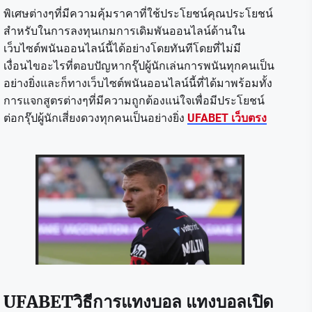
พิเศษต่างๆที่มีความคุ้มราคาที่ใช้ประโยชน์คุณประโยชน์
สำหรับในการลงทุนเกมการเดิมพันออนไลน์ด้านใน
เว็บไซต์พนันออนไลน์นี้ได้อย่างโดยทันทีโดยที่ไม่มี
เงื่อนไขอะไรที่ตอบปัญหากรุ๊ปผู้นักเล่นการพนันทุกคนเป็น
อย่างยิ่งและก็ทางเว็บไซต์พนันออนไลน์นี้ที่ได้มาพร้อมทั้ง
การแจกสูตรต่างๆที่มีความถูกต้องแน่ใจเพื่อมีประโยชน์
ต่อกรุ๊ปผู้นักเสี่ยงดวงทุกคนเป็นอย่างยิ่ง
UFABET เว็บตรง
UFABETวิธีการแทงบอล แทงบอลเปิด