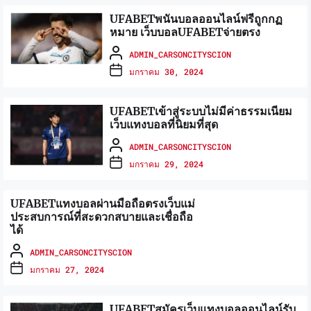
UFABETพนันบอลออนไลน์ฟรีถูกกฏ
หมาย เว็บบอลUFABETจ่ายตรง
ADMIN_CARSONCITYSCION
มกราคม 30, 2024
UFABETเข้าสู่ระบบไม่มีค่าธรรมเนียม
เว็บแทงบอลที่นิยมที่สุด
ADMIN_CARSONCITYSCION
มกราคม 29, 2024
UFABETแทงบอลผ่านมือถือตรงเว็บแม่
ประสบการณ์ที่สะดวกสบายและเชื่อถือ
ได้
ADMIN_CARSONCITYSCION
มกราคม 27, 2024
UFABETสมัครเว็บแทงบอลออนไลน์รับ