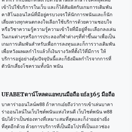
เข้าไปใช้บริการในเว็บ และก็ได้สัมผัสกับเกมการเดิมพัน
คาสิโนออนไลน์ที่มีอยู่ครบวงจรให้นักการพนันและก็นัก
เสี่ยงดวงทุกคนตกลงใจเลือกใช้บริการด้วยความชอบใจ
หรือวิชาความรู้ความรู้ความเข้าใจที่มีอยู่ที่จะเลือกลงเล่น
ในเกมต่างๆหรือการประลองกีฬาต่างๆที่ทำขึ้นมาเพื่อเป็น
เกมการเดิมพันสำหรับเพื่อการลงทุนและก็การวางเดิมพัน
เพื่อหวังผลผลกำไรแล้วก็เงินรางวัลที่ตั้งไว้ที่มีการ ให้
บริการอยู่อย่างคุ้มปัจจุบันนี้และก็ยังมีผลกำไรจากการที่
ตัวนักเสี่ยงโชครวมทั้งนัก พนัน
UFABETดาน์โหลดแอพบนมือถือ ufa365 มือถือ
บาคาร่าออนไลน์w88 ถ้าหากเอ๋ยถึงว่าการเข้าเล่นบาคา
ร่าออนไลน์ในเว็บไซต์พนันแห่งไหนดี เว็บไซต์พนัน w88
นับได้ว่าเป็นช่องทางที่เหมาะสมที่สุดและก็ง่ายอย่างยิ่ง
ที่สุดอีกด้วย ด้วยการบริการที่เป็นมือโปรที่เป็นแถวช่อง