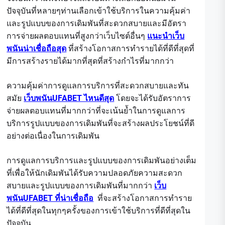
ปัจจุบันที่หลายๆท่านเลือกเข้าใช้บริการในความคุ้มค่า
และรูปแบบของการเดิมพันที่สะดวกสบายและมีอัตรา
การจ่ายผลตอบแทนที่สูงกว่าเว็บไซต์อื่นๆ
แนะนำเว็บ
พนันน่าเชื่อถือสุด
ที่สร้างโอกาสการทำรายได้ที่ดีที่สุดที่
มีการสร้างรายได้มากที่สุดที่สร้างกำไรที่มากกว่า
ความคุ้มค่าการดูแลการบริการที่สะดวกสบายและทัน
สมัย
เว็บพนันUFABET ไหนดีสุด
โดยจะได้รับอัตราการ
จ่ายผลตอบแทนที่มากกว่าที่จะเน้นย้ำในการดูแลการ
บริการรูปแบบของการเดิมพันที่จะสร้างผลประโยชน์ที่ดี
อย่างต่อเนื่องในการเดิมพัน
การดูแลการบริการและรูปแบบของการเดิมพันอย่างเต็ม
ที่เพื่อให้นักเดิมพันได้รับความปลอดภัยความสะดวก
สบายและรูปแบบของการเดิมพันที่มากกว่า
เว็บ
พนันUFABET ที่น่าเชื่อถือ
ที่จะสร้างโอกาสการทําราย
ได้ที่ดีที่สุดในทุกๆครั้งของการเข้าใช้บริการที่ดีที่สุดใน
ปัจจุบัน