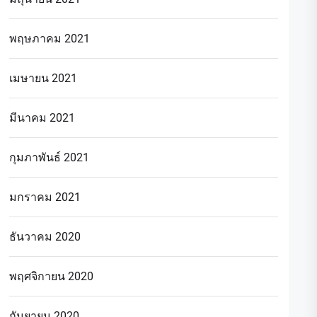
พฤษภาคม 2021
เมษายน 2021
มีนาคม 2021
กุมภาพันธ์ 2021
มกราคม 2021
ธันวาคม 2020
พฤศจิกายน 2020
กันยายน 2020