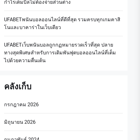
กำไรเต็มบิลไม่ต้องจ่ายส่วนต่าง
UFABETพนันบอลออนไลน์ที่ดีที่สุด รวมครบทุกเกมคาสิ
โนและบาคาร่าในเว็บเดียว
UFABETเว็บพนันบอลถูกกฏหมายรวดเร็วที่สุด ปลาย
ทางสุดพิเศษสำหรับการเดิมพันฟุตบอลออนไลน์ที่เต็ม
ไปด้วยความตื่นเต้น
คลังเก็บ
กรกฎาคม 2026
มิถุนายน 2026
กุมภาพันธ์ 2024