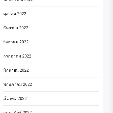
ตุลาคม 2022
กันยายน 2022
สิงหาคม 2022
กรกฎาคม 2022
มิถุนายน 2022
พฤษภาคม 2022
มีนาคม 2022
กุมภาพันธ์ 2022