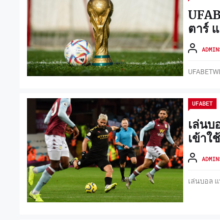
UFABE
ตาร์ แ
ADMIN
UFABETWIN 
UFABET
เล่นบ
เข้าใ
ADMIN
เล่นบอล แ