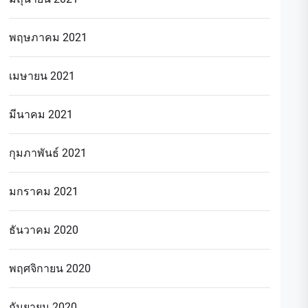
พฤษภาคม 2021
เมษายน 2021
มีนาคม 2021
กุมภาพันธ์ 2021
มกราคม 2021
ธันวาคม 2020
พฤศจิกายน 2020
กันยายน 2020