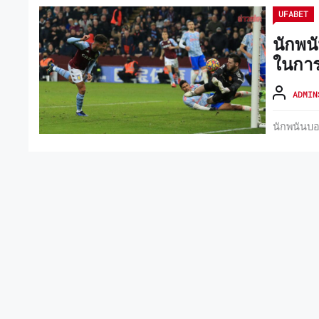
UFABET
นักพน
ในการ
ADMIN
นักพนันบอ