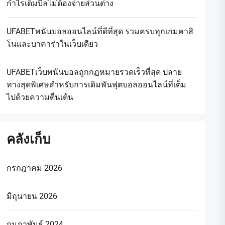
กำไรเต็มบิลไม่ต้องจ่ายส่วนต่าง
UFABETพนันบอลออนไลน์ที่ดีที่สุด รวมครบทุกเกมคาสิ
โนและบาคาร่าในเว็บเดียว
UFABETเว็บพนันบอลถูกกฏหมายรวดเร็วที่สุด ปลาย
ทางสุดพิเศษสำหรับการเดิมพันฟุตบอลออนไลน์ที่เต็ม
ไปด้วยความตื่นเต้น
คลังเก็บ
กรกฎาคม 2026
มิถุนายน 2026
กุมภาพันธ์ 2024