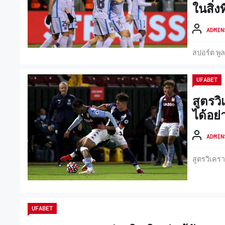
ในสิ่ง
ADMIN
สปอร์ต พูล 
UFABET
สูตรวิ
ได้อย
ADMIN
สูตรวิเครา
UFABET