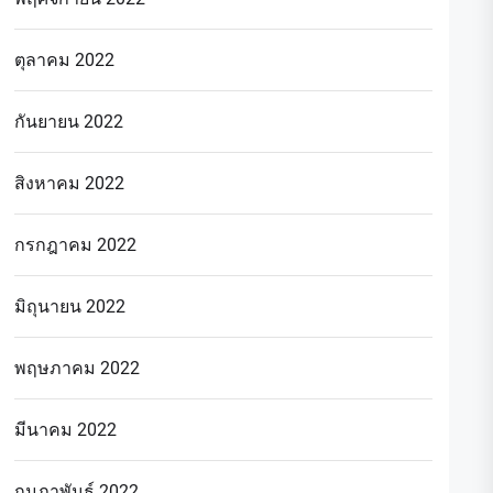
ตุลาคม 2022
กันยายน 2022
สิงหาคม 2022
กรกฎาคม 2022
มิถุนายน 2022
พฤษภาคม 2022
มีนาคม 2022
กุมภาพันธ์ 2022