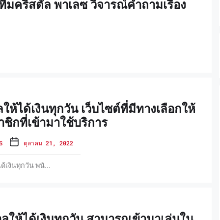
ีมคริสตัล พาเลซ วิจารณ์คําถามเรื่อง
ห้ได้เงินทุกวัน เว็บไซต์ที่มีทางเลือกให้
ชิกที่เข้ามาใช้บริการ
S
ตุลาคม 21, 2022
้เงินทุกวัน พนั...
อลให้ได้เงินทุกวัน สามารถเข้ามาเล่นใน