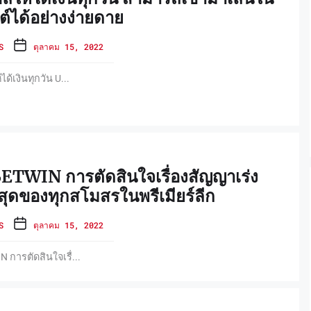
ต์ได้อย่างง่ายดาย
S
ตุลาคม 15, 2022
ด้เงินทุกวัน U...
TWIN การตัดสินใจเรื่องสัญญาเร่ง
่สุดของทุกสโมสรในพรีเมียร์ลีก
S
ตุลาคม 15, 2022
การตัดสินใจเรื่...