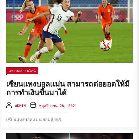
แทงบอลออนไลน์
เซียนแทงบอลเเม่น สามารถต่อยอดให้มี
การทำเงินขึ้นมาได้
ADMIN
พฤศจิกายน 26, 2021
เซียนแทงบอลเเม่น ยอมสำหรั...