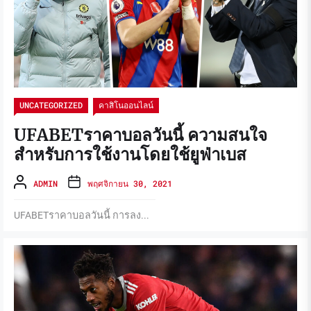
UNCATEGORIZED
คาสิโนออนไลน์
UFABETราคาบอลวันนี้ ความสนใจ
สำหรับการใช้งานโดยใช้ยูฟ่าเบส
ADMIN
พฤศจิกายน 30, 2021
UFABETราคาบอลวันนี้ การลง...