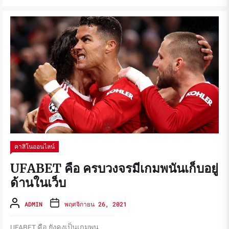
คาสิโนออนไลน์
UFABET คือ ครบวงจรมีเกมพนันเก็บอยู่
ด้านในเว็บ
ADMIN
พฤศจิกายน 26, 2021
UFABET คือ ยังคงเป็นเกมพน...