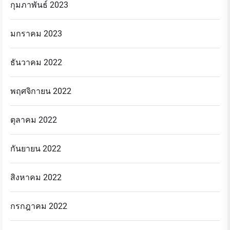
กุมภาพันธ์ 2023
มกราคม 2023
ธันวาคม 2022
พฤศจิกายน 2022
ตุลาคม 2022
กันยายน 2022
สิงหาคม 2022
กรกฎาคม 2022