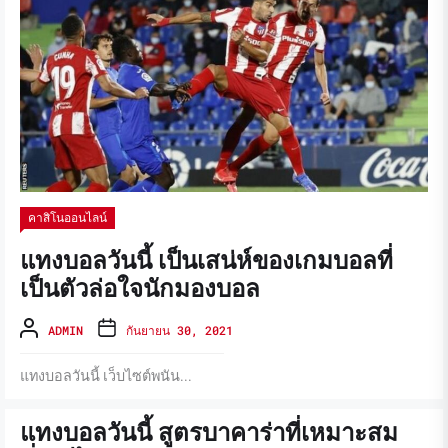
คาสิโนออนไลน์
แทงบอลวันนี้ เป็นเสน่ห์ของเกมบอลที่
เป็นตัวล่อใจนักมองบอล
ADMIN
กันยายน 30, 2021
แทงบอลวันนี้ เว็บไซต์พนัน...
แทงบอลวันนี้ สูตรบาคาร่าที่เหมาะสม