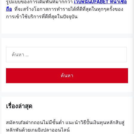
รูปแบบของการเดิมพันที่มากกว่า
เว็บพนันUFABET ที่น่าเชื่อ
ถือ
ที่จะสร้างโอกาสการทํารายได้ที่ดีที่สุดในทุกๆครั้งของ
การเข้าใช้บริการที่ดีที่สุดในปัจจุบัน
ค้นหา
สำหรับ:
เรื่องล่าสุด
สมัครufaฝากถอนไม่มีขั้นต่ำ แนะนำวิธีปั้นเงินทุนหลักสิบสู่
หลักพันด้วยเกมยิงปลาออนไลน์