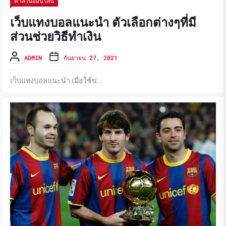
คาสิโนออนไลน์
เว็บแทงบอลแนะนำ ตัวเลือกต่างๆที่มี
ส่วนช่วยวิธีทำเงิน
ADMIN
กันยายน 27, 2021
เว็บแทงบอลแนะนำ เมื่อใช้ข...