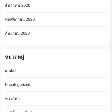
ธันวาคม 2020
พฤศจิกายน 2020
กันยายน 2020
หมวดหมู่
ufabet
Uncategorized
ข่าวกีฬา