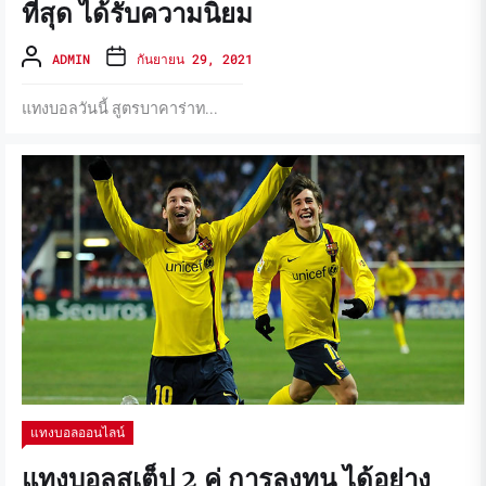
ที่สุด ได้รับความนิยม
ADMIN
กันยายน 29, 2021
แทงบอลวันนี้ สูตรบาคาร่าท...
แทงบอลออนไลน์
แทงบอลสเต็ป 2 คู่ การลงทุน ได้อย่าง