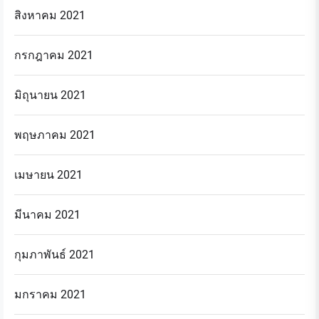
สิงหาคม 2021
กรกฎาคม 2021
มิถุนายน 2021
พฤษภาคม 2021
เมษายน 2021
มีนาคม 2021
กุมภาพันธ์ 2021
มกราคม 2021