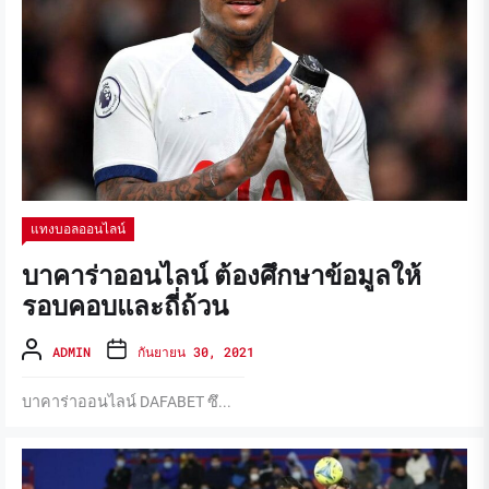
แทงบอลออนไลน์
บาคาร่าออนไลน์ ต้องศึกษาข้อมูลให้
รอบคอบและถี่ถ้วน
ADMIN
กันยายน 30, 2021
บาคาร่าออนไลน์ DAFABET ซึ...