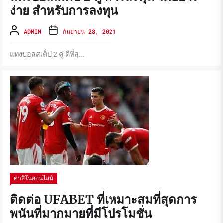
ง่าย สำหรับการลงทุน
ADMIN
กันยายน 28, 2021
แทงบอลสเต็ป 2 คู่ ดีที่สุ...
คาสิโนออนไลน์
ติดต่อ UFABET ที่เหมาะสมที่สุดการ
พนันที่มากมายที่มีโปรโมชั่น