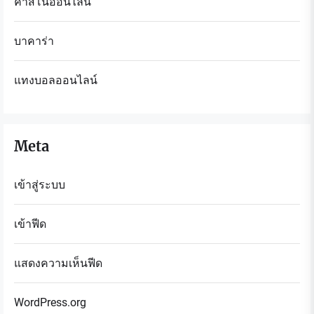
คาสิโนออนไลน์
บาคาร่า
แทงบอลออนไลน์
Meta
เข้าสู่ระบบ
เข้าฟีด
แสดงความเห็นฟีด
WordPress.org