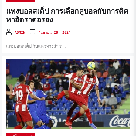
แทงบอลสเต็ป การเลือกคู่บอลกับการคิด
หาอัตราต่อรอง
ADMIN
กันยายน 28, 2021
แทงบอลสเต็ป กับแนวทางสำ ห...