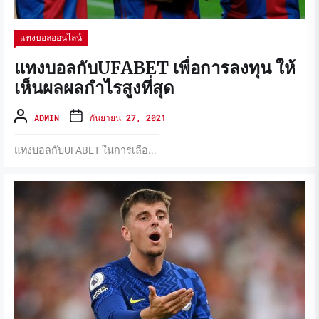
แทงบอลออนไลน์
แทงบอลกับUFABET เพื่อการลงทุน ให้
เห็นผลผลกำไรสูงที่สุด
ADMIN
กันยายน 27, 2021
แทงบอลกับUFABET ในการเลือ...