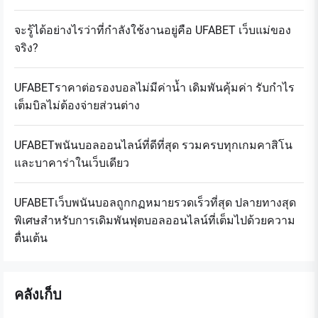
จะรู้ได้อย่างไรว่าที่กำลังใช้งานอยู่คือ UFABET เว็บแม่ของ
จริง?
UFABETราคาต่อรองบอลไม่มีค่าน้ำ เดิมพันคุ้มค่า รับกำไร
เต็มบิลไม่ต้องจ่ายส่วนต่าง
UFABETพนันบอลออนไลน์ที่ดีที่สุด รวมครบทุกเกมคาสิโน
และบาคาร่าในเว็บเดียว
UFABETเว็บพนันบอลถูกกฏหมายรวดเร็วที่สุด ปลายทางสุด
พิเศษสำหรับการเดิมพันฟุตบอลออนไลน์ที่เต็มไปด้วยความ
ตื่นเต้น
คลังเก็บ