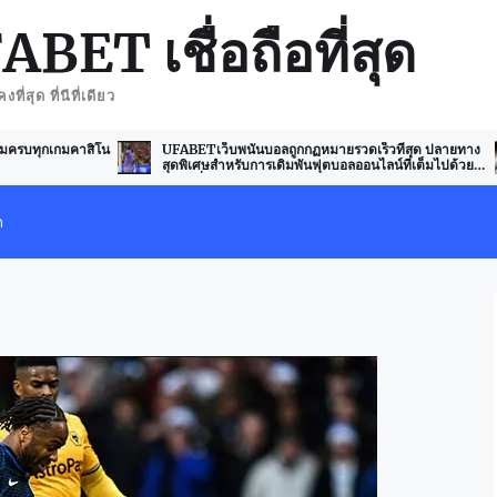
ET เชื่อถือที่สุด
่สุด ที่นีที่เดียว
็บพนันบอลถูกกฏหมายรวดเร็วที่สุด ปลายทาง
UFABETพนันบอลออนไลน์ฟรีถ
สำหรับการเดิมพันฟุตบอลออนไลน์ที่เต็มไปด้วย
บอลUFABETจ่ายตรง
ต้น
ด