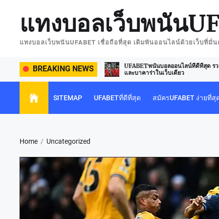
Skip
แทงบอลเว็บพนันUFAB
to
the
content
แทงบอลเว็บพนันUFABET เชื่อถือที่สุด เดิมพันออนไลน์ด้วยเว็บที่มั่นคงที
UFABETพนันบอลออนไลน์ที่ดีที่สุด รวมครบทุกเกมคาสิโน
UFABETเว
BREAKING NEWS
และบาคาร่าในเว็บเดียว
สุดพิเศษ
ความตื่นเ
SITEMAP
UFABETที่ดีที่สุด
สมัครUFABET ง่ายที่สุ
Home
Uncategorized