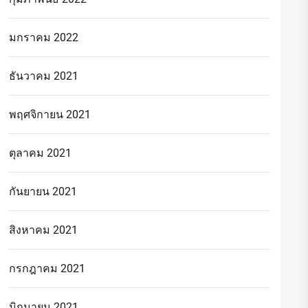
มกราคม 2022
ธันวาคม 2021
พฤศจิกายน 2021
ตุลาคม 2021
กันยายน 2021
สิงหาคม 2021
กรกฎาคม 2021
มิถุนายน 2021