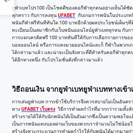
ยูฟ่าเบทโปร100 เป็นโชคดีของคอกีฬาทุกคนอย่างเห็นได้ชัด
ทุกคราว กับการลงทุน
UFABET
กับเกมการพนันในประเภทกีฬ
พนันกีฬาฟรีทันทีทันใด 100 บาทอีกด้วยผลประโยชน์เต็มๆที่
ทะเบียนเป็นสมาชิกกับเว็บพนันออนไลน์ยูฟ่าเบททุกหน กับกา
การแจกเครดิตฟรี 100 บาททันทีให้กับการเลือกรายการขอ
บอลออนไลน์ หรือการแทงมวยออนไลน์และก็ กีฬาในพวกเกมคา
ได้กล่าวมาแล้ว และน่าจะเป็นจังหวะที่ดีสำหรับคอกีฬาทุกคน
ได้อีกทางหนึ่ง กับโปรโมชั่นดังที่กล่าวมาแล้ว
วิธีถอนเงิน จากยูฟ่าเบทยูฟ่าเบททางเข้า
การเล่นยูฟ่าเบท การเข้าใช้บริการจึงควรสบายไม่เป็นอันต
ทาง
UFABET เว็บตรง
วิธีการทำผลกำไรที่มากกว่ารวมทั้งล
สร้างรายได้ให้กับนักพนันได้เป็นอันมากซึ่งเป็นความพอใจแ
เป็นการพนันแทงบอลผ่านเว็บของพวกเราจำนวนไม่ใช่น้อยในล
สร้างจังหวะกระบวนการทำผลกำไรให้กับพนันได้มากมายก่ายก