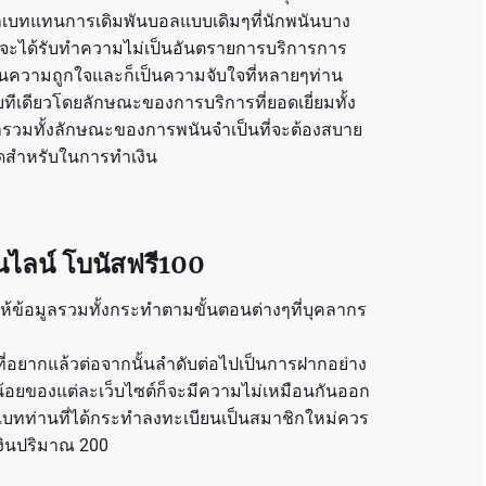
าเบทแทนการเดิมพันบอลแบบเดิมๆที่นักพนันบาง
นจะได้รับทำความไม่เป็นอันตรายการบริการการ
็นความถูกใจและก็เป็นความจับใจที่หลายๆท่าน
เดียวโดยลักษณะของการบริการที่ยอดเยี่ยมทั้ง
่ารวมทั้งลักษณะของการพนันจำเป็นที่จะต้องสบาย
สุดสำหรับในการทำเงิน
นไลน์ โบนัสฟรี100
ห้ข้อมูลรวมทั้งกระทำตามขั้นตอนต่างๆที่บุคลากร
์ที่อยากแล้วต่อจากนั้นลำดับต่อไปเป็นการฝากอย่าง
น้อยของแต่ละเว็บไซต์ก็จะมีความไม่เหมือนกันออก
ฟ่าเบทท่านที่ได้กระทำลงทะเบียนเป็นสมาชิกใหม่ควร
เงินปริมาณ 200