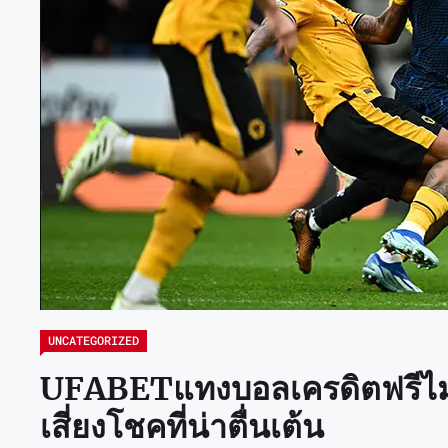
UNCATEGORIZED
UFABETแทงบอลเครดิตฟรีไม่
เสี่ยงโชคที่น่าตื่นเต้น