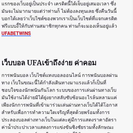
แรกของเว็บอยู่เป็นประจำ เครดิตนี้ได้เจ็บอยู่เสมอเวลา ซึ่ง
มันจะไม่มากมายแต่ว่าท่านก็ ไม่ต้องลงทุนเลย ซึ่งคืนวันนี้
บอกได้เลยว่าเว็บไซต์ของพวกเราเป็นเว็บไซต์ที่แจกเครดิต
ฟรีแบบงี้ให้กับท่านสมาชิกทุกคน ท่านก็จะมองเห็นอยู่แล้ว
UFABETWINS
เว็บบอล UFAเข้าถึงง่าย ค่าคอม
การพนันบอล เว็บไซต์แทงบอลออนไลน์ การพนันบอลผ่าน
ทาง เว็บในขณะนี้ได้กำลังเดินทางมาแรงแล้วก็เป็นที่
ชอบใจของนักพนันกันโลก ระบบของการเล่นผ่านทางเว็บ
มันใช้งานได้ง่ายมิได้ยุ่งยากสลับซับซ้อนอะไรล้นหลามแค่
เพียงนักการพนันที่เข้ามาร่วมเล่นผ่านทางเว็บได้ได้โอกาส
สำหรับเพื่อการทำความใดเจริญที่สุดด้วยพร้อมทั้งการ
ประลองบอลต่างทางเว็บในแต่ละคู่มีการแสดงราคาอัตรา
ค่าน้ำประปาเวลาแสดงการแข่งขันชิงชัยรวมทั้งลักษณะ