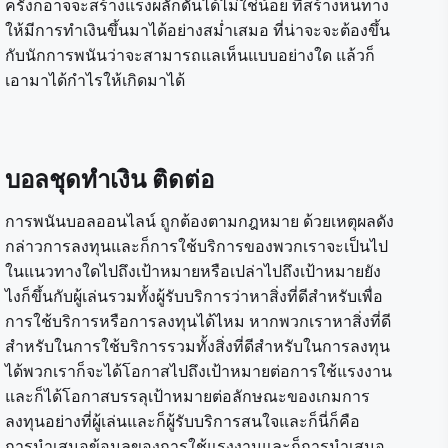
ครั้งก็อาจจะสร้างแรงผลักดันได้ไม่ใช่น้อย ที่สร้างหนทาง
ให้มีการทำเงินขึ้นมาได้อย่างสม่ำเสมอ ที่น่าจะจะต้องขึ้น
กับนักการพนันว่าจะสามารถแลเห็นแบบอย่างใด แล้วก็
เอามาได้กำไรให้เกิดมาได้
บอลชุดทำเงิน ติดต่อ
การพนันบอลออนไลน์ ถูกต้องตามกฎหมาย ด้วยเหตุผลดัง
กล่าวการลงทุนและก็การใช้บริการของพวกเราจะเป็นไป
ในแนวทางใดไปถึงเป้าหมายหรือเปล่าไปถึงเป้าหมายยัง
ไงก็ขึ้นกับผู้เล่นรวมทั้งผู้รับบริการว่าหาสิ่งที่ดีสำหรับเพื่อ
การใช้บริการหรือการลงทุนได้ไหม หากพวกเราหาสิ่งที่ดี
สำหรับในการใช้บริการรวมทั้งสิ่งที่ดีสำหรับในการลงทุน
ได้พวกเราก็จะได้โอกาสไปถึงเป้าหมายต่อการใช้แรงงาน
และก็ได้โอกาสบรรลุเป้าหมายต่อลักษณะของเกมการ
ลงทุนอย่างที่ผู้เล่นและก็ผู้รับบริการสนใจและก็นี่ก็คือ
การนำเสนอข้อมูลของการใช้แรงงานและก็การนำเสนอ