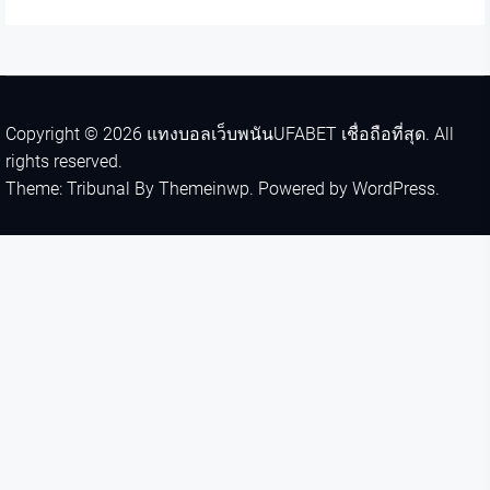
Copyright © 2026
แทงบอลเว็บพนันUFABET เชื่อถือที่สุด.
All
rights reserved.
Theme: Tribunal By
Themeinwp.
Powered by
WordPress.