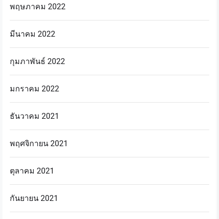
พฤษภาคม 2022
มีนาคม 2022
กุมภาพันธ์ 2022
มกราคม 2022
ธันวาคม 2021
พฤศจิกายน 2021
ตุลาคม 2021
กันยายน 2021