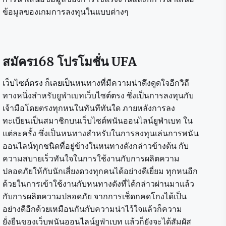
ข้อมูลของเกมการลงทุนในแบบต่างๆ
สมัคร168 โปรโมชั่น UFA
เว็บไซต์ตรง ก็เลยเป็นหนทางที่มีความน่าดึงดูดใจอีกวิถี
ทางหนึ่งสำหรับยูฟ่าเบทเว็บไซต์ตรง ซึ่งเป็นการลงทุนกับ
เจ้ามือโดยตรงทุกหนในทันทีทันใด ภายหลังการลง
ทะเบียนเป็นสมาชิกบนเว็บไซต์พนันออนไลน์ยูฟ่าเบท ใน
แต่ละครั้ง ซึ่งเป็นหนทางสำหรับในการลงทุนเล่นการพนัน
ออนไลน์ทุกชนิดที่อยู่ข้างในหนทางดังกล่าวข้างต้น กับ
ความสบายเร็วทันใจในการใช้งานกับการผลิตความ
ปลอดภัยให้กับนักเสี่ยงดวงทุกคนได้อย่างดีเยี่ยม ทุกหนอีก
ด้วยในการเข้าใช้งานกับหนทางดังที่ได้กล่าวผ่านมาแล้ว
กับการผลิตความปลอดภัย จากการเช็ดกคดโกงได้เป็น
อย่างดีอีกด้วยเหมือนกันกับความน่าไว้ใจแล้วก็ความ
ยั่งยืนของเว็บพนันออนไลน์ยูฟ่าเบท แล้วก็ยังจะได้สัมผัส