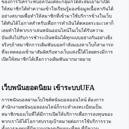
ของการวิเคราะห์บอลในแต่ละกลุ่มก็ได้สะสมเอามาเปิด
ให้สมาชิกได้ทำความเข้าใจเรียนรู้มองข้อมูลเนื้อหากันได้
อย่างสบายเพื่อทำให้สมาชิกที่เข้ามาใช้บริการข้างในเว็บ
ได้ทันได้โอกาสสำหรับเพื่อการทำเงินได้ตลอดระยะเวลาก็
เลยทำให้พวกเราเล่นพนันออนไลน์ในเว็บได้รับความ
บันเทิงไปกับการชำระเงินพนันได้ทุกแบบอย่างกันอย่างยิ่ง
จริงๆถ้าสมาชิกการเดิมพันบอลกำลังมองหาเว็บก็สามารถ
ที่จะทดลองเข้ามาสัมผัสกับทางเว็บแห่งนี้ได้โดยตรงมีการ
เปิดให้สมาชิกได้เลือกวางเดิมพันมากมายมาย
เว็บพนันยอดนิยม เข้าระบบUFA
การพนันบอลผ่านเว็บไซต์พนันบอลออนไลน์ ต้องการ
สำนักงานพนันบอลออนไลน์ก็กระทำลงทะเบียนเป็น
สมาชิกของเว็บที่ได้มีการเปิดให้บริการเพื่อการลงทุนของ
พวกเราได้ได้โอกาสบรรลุเป้าหมายต่อการใช้บริการรวม
ทั้งการลงทุนที่มีความปลอดภัยเยอะที่สุด ที่มีความ