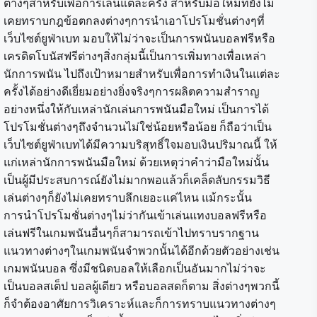
ต่างๆสำหรับเพื่อการเล่นแต่ละครั้ง สำหรับมือใหม่ที่ยังไม่
เคยทราบกฎข้อตกลงต่างๆการนำเอาโปรโมชั่นต่างๆที่
เว็บไซต์ยูฟ่าเบท มอบให้ไม่ว่าจะเป็นการพนันบอลฟรีหรือ
เครดิตโบนัสฟรีต่างๆสิ่งกลุ่มนี้เป็นการเพิ่มทางเพื่อเหล่า
นักการพนัน ไปถึงเป้าหมายสำหรับเพื่อการทำเงินในแต่ละ
ครั้งได้อย่างดีเยี่ยมอย่างยิ่งจริงๆการผลิตความสำราญ
อย่างหนึ่งให้กับเหล่านักเล่นการพนันมือใหม่ เป็นการได้
โปรโมชั่นต่างๆถึงจำนวนไม่ใช่น้อยหรือน้อย ก็ถือว่าเป็น
เว็บไซต์ยูฟ่าเบทได้มีความบริสุทธิ์ใจมอบเงินปริมาณนี้ ให้
แก่เหล่านักการพนันมือใหม่ ด้วยเหตุว่าคำว่ามือใหม่นั้น
เป็นผู้มีประสบการณ์ยังไม่มากพอแล้วก็เคล็ดลับกรรมวิธี
เล่นต่างๆก็ยังไม่เคยทราบลึกเยอะแค่ไหน แม้กระนั้น
การนำโปรโมชั่นต่างๆไม่ว่ากันเข้าเล่นแทงบอลฟรีหรือ
เล่นฟรีในเกมพนันอื่นๆก็สามารถเข้าไปทราบรากฐาน
แนวทางต่างๆในเกมพนันจำพวกนั้นได้อีกด้วยตัวอย่างเช่น
เกมพนันบอล ซึ่งมีชนิดบอลให้เลือกเป็นอันมากไม่ว่าจะ
เป็นบอลสเต็ป บอลผู้เดียว หรือบอลสดก็ตาม สิ่งต่างๆพวกนี้
ก็จำต้องอาศัยการวิเคราะห์และก็การทราบแนวทางต่างๆ