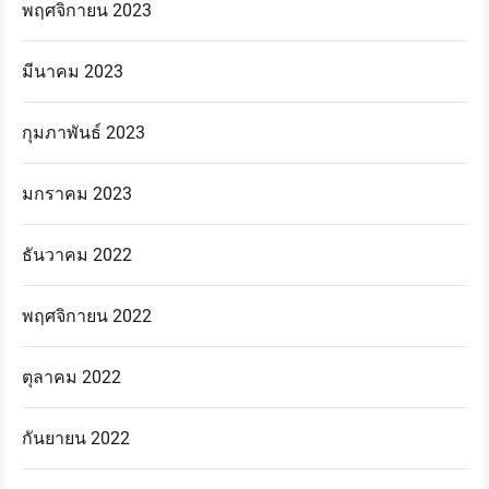
พฤศจิกายน 2023
มีนาคม 2023
กุมภาพันธ์ 2023
มกราคม 2023
ธันวาคม 2022
พฤศจิกายน 2022
ตุลาคม 2022
กันยายน 2022