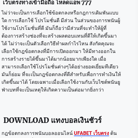
เว็บตรงทางเข้ามือถือ โหลดแอพ 777
ไม่ว่าจะเป็นการเลือกใช้ข้อตกลงหรือกฎการเดิมพันแบบ
ใด การเลือกใช้ โปรโมชั่นดี มีส่วน ในส่วนของการพนันผู้
ใช้งานโปรโมชั่นที่ดี มันก็ถือว่ามีส่วนที่จะทำให้ผู้ที่
ต้องการสร้างช่องที่จะสร้างผลตอบแทนที่ดีให้เกิดขึ้นมา
ได้ ไม่ว่าจะเป็นตัวเลือกวิธีทำผลกำไรไหน สังกัดคุณจะ
เลือกใช้กฎข้อตกลงที่มีการเปิดออกมา ให้มีทางออกใน
การสร้างรายได้ขึ้นมาได้มากน้อยมากเพียงใด เมื่อ
สามารถเลือกใช้โปรโมชั่นต่างๆได้อย่างยอดเยี่ยมทีเดียว
มันก็ย่อม ที่จะเป็นกฎข้อตกลงที่ดีสำหรับเพื่อการทำเงินให้
เกิดขึ้นมาได้ โดยเฉพาะเมื่อเลือกใช้งานกับเว็บไซต์พนันยู
ฟ่าเบทที่จะเป็นเหตุให้เกิดความเป็นต่อมากยิ่งกว่า
DOWNLOAD แทงบอลเงินชัวร์
กฎข้อตกลงการพนันบอลออนไลน์
UFABET เว็บตรง
ต้น