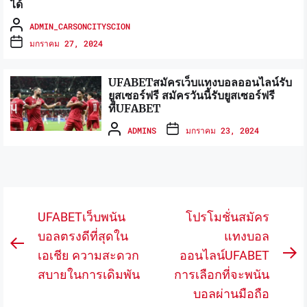
ได้
ADMIN_CARSONCITYSCION
มกราคม 27, 2024
UFABETสมัครเว็บแทงบอลออนไลน์รับ
ยูสเซอร์ฟรี สมัครวันนี้รับยูสเซอร์ฟรี
ที่UFABET
ADMINS
มกราคม 23, 2024
เมนู
UFABETเว็บพนัน
โปรโมชั่นสมัคร
นำทาง
บอลตรงดีที่สุดใน
แทงบอล
Previous
เอเชีย ความสะดวก
ออนไลน์UFABET
เรื่อง
N
post:
สบายในการเดิมพัน
การเลือกที่จะพนัน
po
บอลผ่านมือถือ