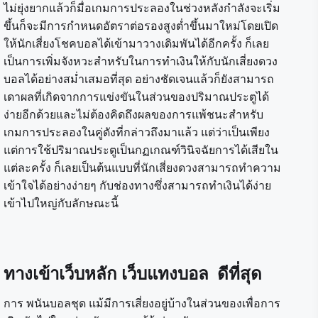
ไม่ยุ่งยากแล้วก็มื่อเกมการประลองในช่วงหลังกำลังจะเริ่ม
ขึ้นก็จะมีการกำหนดอัตราต่อรองสูงต่ำขึ้นมาใหม่โดยเปิด
ให้นักเสี่ยงโชคบอลได้เข้ามาวางเดิมพันได้อีกครั้ง ก็เลย
เป็นการเพิ่มจังหวะสำหรับในการทำเงินให้กับนักเสี่ยงดวง
บอลได้อย่างสม่ำเสมอที่สุด อย่างชัดเจนแล้วก็ยังสามารถ
เดาผลที่เกิดจากการแข่งขันในส่วนของปริมาณประตูได้
ง่ายอีกด้วยและไม่ต้องคิดถึงผลของการแพ้ชนะสำหรับ
เกมการประลองในคู่ดังที่กล่าวถึงมาแล้ว แต่ว่าเป็นเพียง
แต่การใช้ปริมาณประตูเป็นกฏเกณฑ์วินิจฉัยการได้เสียใน
แต่ละครั้ง ก็เลยเป็นต้นแบบที่นักเสี่ยงดวงสามารถทำความ
เข้าใจได้อย่างง่ายๆ กับช่องทางซึ่งสามารถทำเงินได้ง่าย
เข้าไปใหญ่กับลักษณะนี้
ทางเข้าเว็บหลัก เว็บแทงบอล ดีที่สุด
การ พนันบอลชุด แม้มีการเสี่ยงอยู่บ้างในส่วนของเพื่อการ