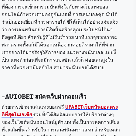
ที่ต้องการจะเข้ามาร่วมบันเทิงใจกับทางเว็บแทงบอล
ออนไลน์ถ้าพวกเรามองดูกันแบบงี้ การเล่นบอลชุด นับได้
ว่าเป็นยอดเยี่ยมที่การหารายได้ ชี้ให้เห็นได้อย่างแจ่มแจ้ง
ว่า การเล่นพนันอย่างมีสิตนั้นสร้างคุณประโยชน์ได้น่า
ดึงดูดทีเดียว สำหรับผู้ที่ไม่รีบร่ำรวย นาทีแรกๆพวกเราจะ
พลาดรวมทั้งแก้มิได้นอกเหนือจากคอยตีราคาให้ที่พวก
เราอยากได้มาจริงๆวิธีการของ แนวทางพนันบอล แบบงี้
เป็น แทงต่ำก่อนที่จะมีการแข่งขัน แล้วก็ ค่อยเล่นสูงใน
ราคาที่พวกเรามีผลกำไร สามารพนันบอลได้สบาย
-AUTOBET สมัครเว็บฝากถอนเร็ว
ด้วยการเข้ามาเล่นแทงบอลฟรี
UFABETเว็บพนันบอลตรง
ดีที่สุดในเอเชีย
รวมทั้งได้สัมผัสแบบการให้บริการต่างๆ
ของเว็บไซต์พนันออนไลน์ยูฟ่าเบท ทั้งเป็นการลดการเสี่ยง
ที่จะเกิดขึ้น สำหรับในการเล่นพนันคราวแรก สำหรับเหล่า