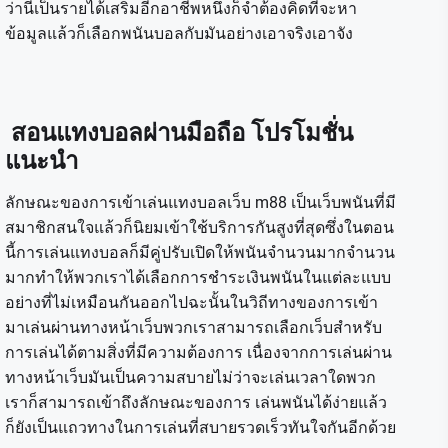
ว่านี่เป็นรายได้เสริมอีกอาชีพหนึ่งก็จำต้องคิดที่จะหา
ข้อมูลแล้วก็เลือกพนันบอลกับมันอย่างเอาจริงเอาจัง
สอนแทงบอลผ่านมือถือ โปรโมชั่น
แนะนำ
ลักษณะของการเข้าเล่นแทงบอลเว็บ m88 เป็นเว็บพนันที่มี
สมาชิกสนใจแล้วก็นิยมเข้าใช้บริการกันสูงที่สุดซึ่งในตอน
นี้การเล่นแทงบอลก็มีคู่ปรับเปิดให้พนันจำนวนมากจำนวน
มากทำให้พวกเราได้เลือกการชำระเงินพนันในแต่ละแบบ
อย่างที่ไม่เหมือนกันออกไปฉะนั้นในวิถีทางของการเข้า
มาเล่นผ่านทางหน้าเว็บพวกเราสามารถเลือกเว็บสำหรับ
การเล่นได้ตามสิ่งที่มีความต้องการ เนื่องจากการเล่นผ่าน
ทางหน้าเว็บมันเป็นความสบายไม่ว่าจะเล่นเวลาใดพวก
เราก็สามารถเข้าถึงลักษณะของการ เล่นพนันได้ง่ายแล้ว
ก็ยังเป็นแถวทางในการเล่นที่สบายรวดเร็วทันใจกันอีกด้วย