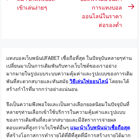
นำทาง
Previous
เข้าเล่นง่ายๆ
การแทงบอล
เรื่อง
post:
N
ออนไลน์ในราคา
po
ต่อรองต่ำ
แทงบอลเว็บพนันUFABET เชื่อถือที่สุด ในปัจจุบันหลายๆท่าน
เปลี่ยนมาเป็นการเดิมพันกับทางเว็บไซด์ของเราอย่าง
มากมายในรูปแบบระบบความคุ้มค่าและรูปแบบของการเดิม
พันที่สะดวกสบายและทันสมัย
วิธีเล่นไพ่ออนไลน์
โดยจะได้
สร้างกำไรที่มากกว่าอย่างแน่นอน
จึงเป็นความพึงพอใจและเป็นทางเลือกยอดนิยมในปัจจุบันที่
หลายๆท่านเลือกเข้าใช้บริการในความคุ้มค่าและรูปแบบ
ของการเดิมพันที่สะดวกสบายและมีอัตราการจ่ายผล
ตอบแทนที่สูงกว่าเว็บไซต์อื่นๆ
แนะนำเว็บพนันน่าเชื่อถือสุด
ที่สร้างโอกาสการทำรายได้ที่ดีที่สุดที่มีการสร้างรายได้มาก