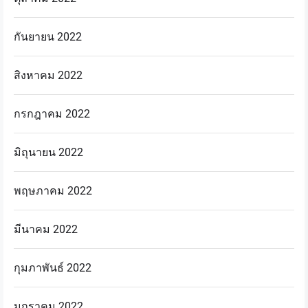
กันยายน 2022
สิงหาคม 2022
กรกฎาคม 2022
มิถุนายน 2022
พฤษภาคม 2022
มีนาคม 2022
กุมภาพันธ์ 2022
มกราคม 2022