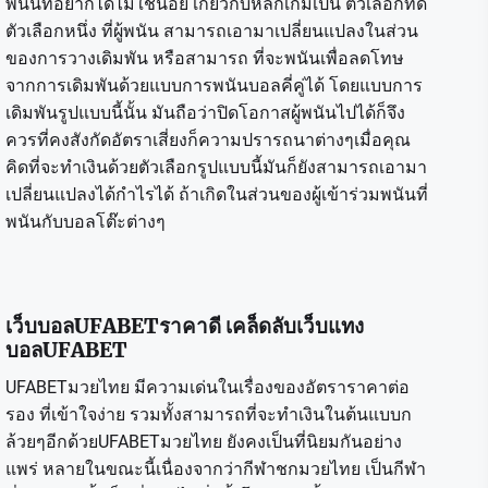
พนันที่อยากได้ไม่ใช่น้อย เกี่ยวกับหลักเกมเป็น ตัวเลือกที่ดี
ตัวเลือกหนึ่ง ที่ผู้พนัน สามารถเอามาเปลี่ยนแปลงในส่วน
ของการวางเดิมพัน หรือสามารถ ที่จะพนันเพื่อลดโทษ
จากการเดิมพันด้วยแบบการพนันบอลคี่คู่ได้ โดยแบบการ
เดิมพันรูปแบบนี้นั้น มันถือว่าปิดโอกาสผู้พนันไปได้ก็จึง
ควรที่คงสังกัดอัตราเสี่ยงก็ความปรารถนาต่างๆเมื่อคุณ
คิดที่จะทำเงินด้วยตัวเลือกรูปแบบนี้มันก็ยังสามารถเอามา
เปลี่ยนแปลงได้กำไรได้ ถ้าเกิดในส่วนของผู้เข้าร่วมพนันที่
พนันกับบอลโต๊ะต่างๆ
เว็บบอลUFABETราคาดี เคล็ดลับเว็บแทง
บอลUFABET
UFABETมวยไทย มีความเด่นในเรื่องของอัตราราคาต่อ
รอง ที่เข้าใจง่าย รวมทั้งสามารถที่จะทำเงินในต้นแบบก
ล้วยๆอีกด้วยUFABETมวยไทย ยังคงเป็นที่นิยมกันอย่าง
แพร่ หลายในขณะนี้เนื่องจากว่ากีฬาชกมวยไทย เป็นกีฬา