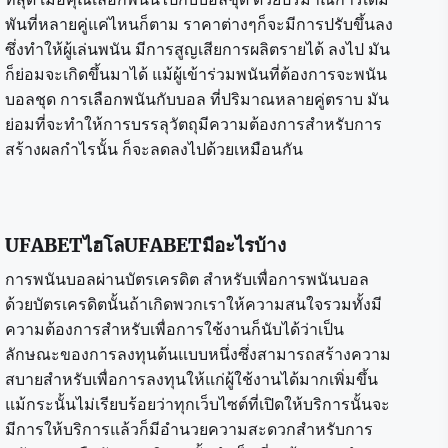
พันที่หลายคู่แค่ไหนก็ตาม ราคาต่างๆก็จะมีการปรับขึ้นลง
ซึ่งทำให้ผู้เล่นพนัน มีการสูญเสียการผลิตรายได้ ลงไป มัน
ก็ย่อมจะเกิดขึ้นมาได้ แม้ผู้เข้าร่วมพนันที่ต้องการจะพนัน
บอลชุด การเลือกพนันกับบอล ที่ปริมาณหลายคู่ตราบ มัน
ย่อมที่จะทำให้การบรรลุวัตถุมีความต้องการสำหรับการ
สร้างผลกำไรนั้น ก็จะลดลงไปด้วยเหมือนกัน
UFABETไฮโลUFABETมีอะไรบ้าง
การพนันบอลผ่านบัตรเครดิต สำหรับเพื่อการพนันบอล
ด้วยบัตรเครดิตนั้นถ้าเกิดพวกเราให้ความสนใจรวมทั้งมี
ความต้องการสำหรับเพื่อการใช้งานก็นับได้ว่าเป็น
ลักษณะของการลงทุนต้นแบบหนึ่งซึ่งสามารถสร้างความ
สบายสำหรับเพื่อการลงทุนให้แก่ผู้ใช้งานได้มากเพิ่มขึ้น
แม้กระนั้นไม่เรียบร้อยว่าทุกเว็บไซต์ที่เปิดให้บริการนั้นจะ
มีการให้บริการแล้วก็มีอำนวยความสะดวกสำหรับการ