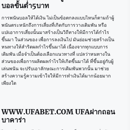
บอลขั้นต่ำ5บาท
การพนันบอลให้ได้เงิน ไม่เป็นข้อตกลงแบบไหนก็ตามถ้าผู้
พนันตระหนักถึงการเสี่ยงที่เกิดกับการวางเดิมพัน หรือ
แปiเอาการเสี่ยงนั้นมาสร้างเป็นวิถีทางให้มีการได้กำไร
ขึ้นมา ในส่วนของ เพื่อการลงเงินไป มันย่อมช่วยสร้างเป็น
หนทางให้สำริดผลกำไรขึ้นมาได้ เนื่องจากทุกแบบการ
เดิมพัน เมื่อจำเป็นต้องเลือกแนวทางที่ แปลว่าหนทางใน
ส่วนของเพื่อการผลิตผลกำไรให้เกิดขึ้นมาได้ ที่ขึ้นอยู่กับผู้
เล่นพนัน จะปรับเอาลักษณะการเดิมพันพวกนั้น มาช่วย
สร้างความรู้ความเข้าใจให้มีการทำเงินได้มากน้อยมาก
เพียงใด
WWW.UFABET.COM UFAฝากถอน
บาคาร่า