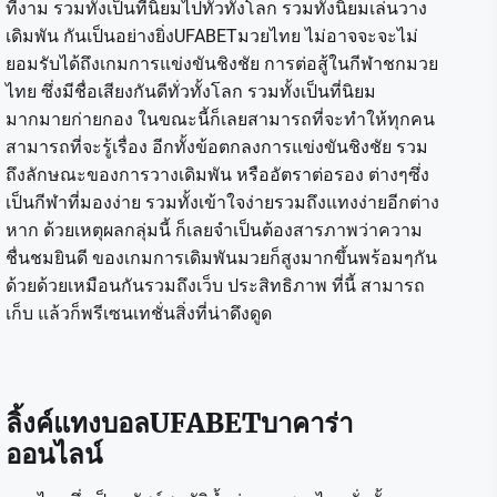
ที่งาม รวมทั้งเป็นที่นิยมไปทั่วทั้งโลก รวมทั้งนิยมเล่นวาง
เดิมพัน กันเป็นอย่างยิ่งUFABETมวยไทย ไม่อาจจะจะไม่
ยอมรับได้ถึงเกมการแข่งขันชิงชัย การต่อสู้ในกีฬาชกมวย
ไทย ซึ่งมีชื่อเสียงกันดีทั่วทั้งโลก รวมทั้งเป็นที่นิยม
มากมายก่ายกอง ในขณะนี้ก็เลยสามารถที่จะทำให้ทุกคน
สามารถที่จะรู้เรื่อง อีกทั้งข้อตกลงการแข่งขันชิงชัย รวม
ถึงลักษณะของการวางเดิมพัน หรืออัตราต่อรอง ต่างๆซึ่ง
เป็นกีฬาที่มองง่าย รวมทั้งเข้าใจง่ายรวมถึงแทงง่ายอีกต่าง
หาก ด้วยเหตุผลกลุ่มนี้ ก็เลยจำเป็นต้องสารภาพว่าความ
ชื่นชมยินดี ของเกมการเดิมพันมวยก็สูงมากขึ้นพร้อมๆกัน
ด้วยด้วยเหมือนกันรวมถึงเว็บ ประสิทธิภาพ ที่นี้ สามารถ
เก็บ แล้วก็พรีเซนเทชั่นสิ่งที่น่าดึงดูด
ลิ้งค์แทงบอลUFABETบาคาร่า
ออนไลน์