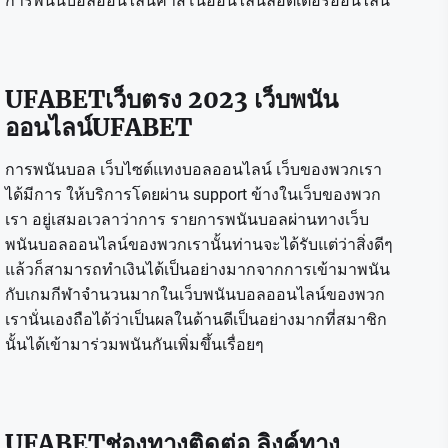
การพนันบอลออนไลน์คาสิโนออนไลน์ลอตเตอรี่ออนไลน์
UFABETเว็บตรง 2023 เว็บพนัน
ออนไลน์UFABET
การพนันบอล เว็บไซต์แทงบอลออนไลน์ เว็บของพวกเรา
ได้มีการ ให้บริการโดยผ่าน support ข้างในเว็บของพวก
เรา อยู่เสมอเวลาว่าการ รายการพนันบอลผ่านทางเว็บ
พนันบอลออนไลน์ของพวกเรานั้นท่านจะได้รับแต่ว่าสิ่งดีๆ
แล้วก็สามารถทำเงินได้เป็นอย่างมากจากการเข้ามาพนัน
กับเกมกีฬาจำนวนมากในเว็บพนันบอลออนไลน์ของพวก
เรานั่นเองถือได้ว่าเป็นผลในด้านดีเป็นอย่างมากที่สมาชิก
นั้นได้เข้ามาร่วมพนันกันเพิ่มขึ้นเรื่อยๆ
UFABETช่องทางติดต่อ ลิงค์ทาง