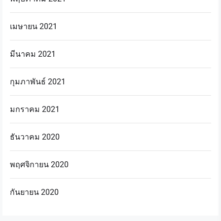
เมษายน 2021
มีนาคม 2021
กุมภาพันธ์ 2021
มกราคม 2021
ธันวาคม 2020
พฤศจิกายน 2020
กันยายน 2020