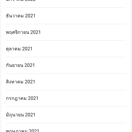
ธันวาคม 2021
พฤศจิกายน 2021
ตุลาคม 2021
กันยายน 2021
สิงหาคม 2021
กรกฎาคม 2021
มิถุนายน 2021
พฤษภาคม 2021