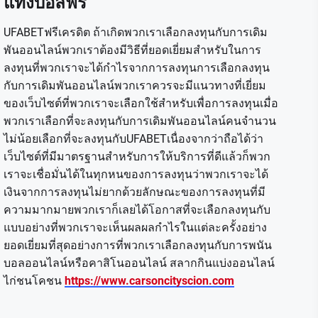
แทงบอลฟรี
UFABETฟรีเครดิต ถ้าเกิดพวกเราเลือกลงทุนกับการเดิม
พันออนไลน์พวกเราต้องมีวิธีที่ยอดเยี่ยมสำหรับในการ
ลงทุนที่พวกเราจะได้กำไรจากการลงทุนการเลือกลงทุน
กับการเดิมพันออนไลน์พวกเราควรจะมีแนวทางที่เยี่ยม
ของเว็บไซต์ที่พวกเราจะเลือกใช้สำหรับเพื่อการลงทุนเมื่อ
พวกเราเลือกที่จะลงทุนกับการเดิมพันออนไลน์คนจำนวน
ไม่น้อยเลือกที่จะลงทุนกับUFABETเนื่องจากว่าถือได้ว่า
เว็บไซต์ที่มีมาตรฐานสำหรับการให้บริการที่ดีแล้วก็พวก
เราจะเชื่อมั่นได้ในทุกหนของการลงทุนว่าพวกเราจะได้
เงินจากการลงทุนไม่ยากด้วยลักษณะของการลงทุนที่มี
ความมากมายพวกเราก็เลยได้โอกาสที่จะเลือกลงทุนกับ
แบบอย่างที่พวกเราจะเห็นผลผลกำไรในแต่ละครั้งอย่าง
ยอดเยี่ยมที่สุดอย่างการที่พวกเราเลือกลงทุนกับการพนัน
บอลออนไลน์หรือคาสิโนออนไลน์ สลากกินแบ่งออนไลน์
ไก่ชนโคชน
https://www.carsoncityscion.com