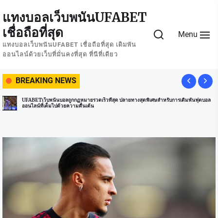
Skip
แทงบอลเว็บพนันUFABET
to
เชื่อถือที่สุด
the
Menu
content
แทงบอลเว็บพนันUFABET เชื่อถือที่สุด เดิมพัน
ออนไลน์ด้วยเว็บที่มั่นคงที่สุด ที่นีที่เดียว
BREAKING NEWS
ุตบอล
UFABETพนันบอลออนไลน์ฟรีถูกกฏหมาย เว็บบอลUFABETจ่ายตรง