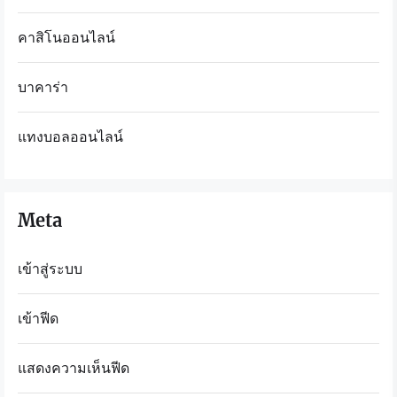
คาสิโนออนไลน์
บาคาร่า
แทงบอลออนไลน์
Meta
เข้าสู่ระบบ
เข้าฟีด
แสดงความเห็นฟีด