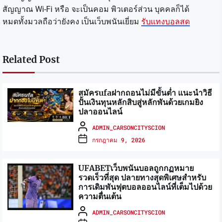
สัญญาณ Wi-Fi หรือ จะเป็นคอม พิวเตอร์ส่วน บุคคลก็ได้
หมดทั้งมวลถือว่ายังคง เป็นเว็บพนันเยี่ยม
รับแทงบอลสด
Related Post
สมัครufaฝากถอนไม่มีขั้นต่ำ แนะนำวิธี
ปั้นเงินทุนหลักสิบสู่หลักพันด้วยเกมยิง
ปลาออนไลน์
ADMIN_CARSONCITYSCION
กรกฎาคม 9, 2026
UFABETเว็บพนันบอลถูกกฏหมาย
รวดเร็วที่สุด ปลายทางสุดพิเศษสำหรับ
การเดิมพันฟุตบอลออนไลน์ที่เต็มไปด้วย
ความตื่นเต้น
ADMIN_CARSONCITYSCION