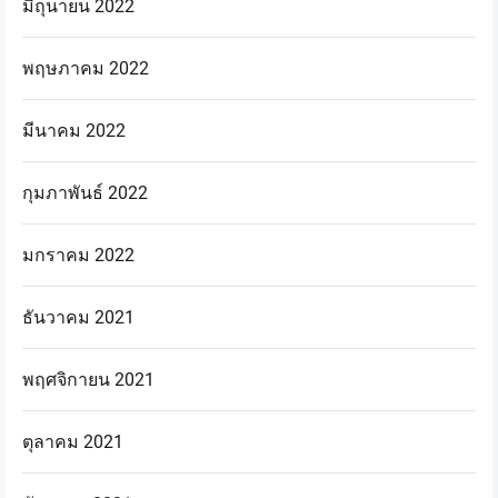
มิถุนายน 2022
พฤษภาคม 2022
มีนาคม 2022
กุมภาพันธ์ 2022
มกราคม 2022
ธันวาคม 2021
พฤศจิกายน 2021
ตุลาคม 2021