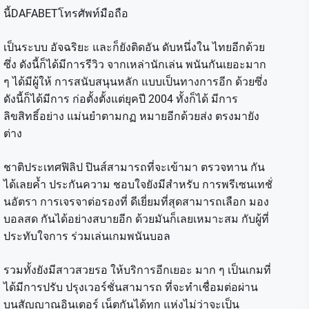
นี้DAFABETโทรศัพท์มือถือ
เป็นระบบ อัจฉริยะ และก็ยังติดอัน ดับหนึ่งใน ไทยอีกด้วย
ซึ่ง ดังนี้ก็ได้มีการรีวิว จากเหล่านักเล่น พนันกันเยอะมาก
ๆ ได้มีผู้ให้ การสนับสนุนหลัก แบบเป็นทางการอีก ด้วยซึ่ง
ดังนี้ก็ได้มีการ ก่อตั้งตั้งแต่ยุคปี 2004 ทั้งก็ได้ มีการ
ลิขสิทธิ์อย่าง แม่นยำตามกฏ หมายอีกด้วยส่ง ตรงมายัง
ต่าง
ชาติประเทศฟิลิป ปินส์สามารถที่จะเข้ามา ตรวจทาน กัน
ได้เลยค้ำ ประกันความ ชอบใจยังมีสำหรับ การพรีเซนเทชั่
นอัตรา การเจรจาต่อรองที่ ดีเยี่ยมที่สุดสามารถเลือก มอง
บอลสด กันได้อย่างสบายอีก ด้วยมันก็เลยเหมาะสม กับผู้ที่
ประทับใจการ ร่วมเล่นเกมพนันบอล
รวมทั้งยังมีสาวสวยรอ ให้บริการอีกเยอะ มาก ๆ เป็นเกมที่
ได้มีการปรับ ปรุงเวอร์ชั่นสามารถ ที่จะทำเชื่อมต่อผ่าน
บนสัญญาณอินเตอร์ เน็ตกันได้ทุก แห่งไม่ว่าจะเป็น