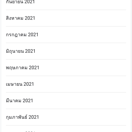
กันยายน 2021
สิงหาคม 2021
กรกฎาคม 2021
มิถุนายน 2021
พฤษภาคม 2021
เมษายน 2021
มีนาคม 2021
กุมภาพันธ์ 2021