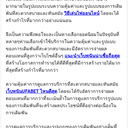
มากมายในรูปแบบระบบความคุ้มค่าและรูปแบบของการเดิม
พันที่สะดวกสบายและทันสมัย
วิธีเล่นไพ่ออนไลน์
โดยจะได้
สร้างกำไรที่มากกว่าอย่างแน่นอน
จึงเป็นความพึงพอใจและเป็นทางเลือกยอดนิยมในปัจจุบันที่
หลายๆท่านเลือกเข้าใช้บริการในความคุ้มค่าและรูปแบบ
ของการเดิมพันที่สะดวกสบายและมีอัตราการจ่ายผล
ตอบแทนที่สูงกว่าเว็บไซต์อื่นๆ
แนะนำเว็บพนันน่าเชื่อถือสุด
ที่สร้างโอกาสการทำรายได้ที่ดีที่สุดที่มีการสร้างรายได้มาก
ที่สุดที่สร้างกำไรที่มากกว่า
ความคุ้มค่าการดูแลการบริการที่สะดวกสบายและทันสมัย
เว็บพนันUFABET ไหนดีสุด
โดยจะได้รับอัตราการจ่ายผล
ตอบแทนที่มากกว่าที่จะเน้นย้ำในการดูแลการบริการรูปแบบ
ของการเดิมพันที่จะสร้างผลประโยชน์ที่ดีอย่างต่อเนื่องใน
การเดิมพัน
การดูแลการบริการและรูปแบบของการเดิมพันอย่างเต็มที่