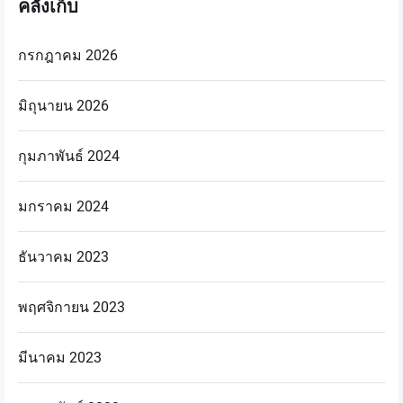
คลังเก็บ
กรกฎาคม 2026
มิถุนายน 2026
กุมภาพันธ์ 2024
มกราคม 2024
ธันวาคม 2023
พฤศจิกายน 2023
มีนาคม 2023