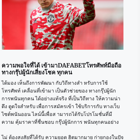
ความพอใจที่ได้ เข้ามาDAFABETโทรศัพท์มือถือ
ทางกรุ๊ปผู้นักเสี่ยงโชค ทุกคน
ได้มอง เห็นถึงการพัฒนา กับวิถีทางสำ หรับการใช้
โทรศัพท์ เคลื่อนที่เข้ามา เป็นตัวช่วยของ ทางกรุ๊ปผู้นัก
การพนันทุกคน ได้อย่างแท้จริง ที่เป็นวิถีทาง ให้ความน่า
ดึง ดูดใจสำหรับ เพื่อการสมัครเข้า ใช้บริการกับ ทางเว็บ
ไซต์พนันออน ไลน์นี้เพื่อส ามารถได้รับโปรโมชั่นที่มี
ความ คุ้มราคาที่ชื่นชอบ กรุ๊ปผู้นักการ พนันทุกคนอย่าง
ไม่ ต้องสงสัยที่ได้รับ ความยอด ฮิตมากมาย ก่ายกองในปัจ