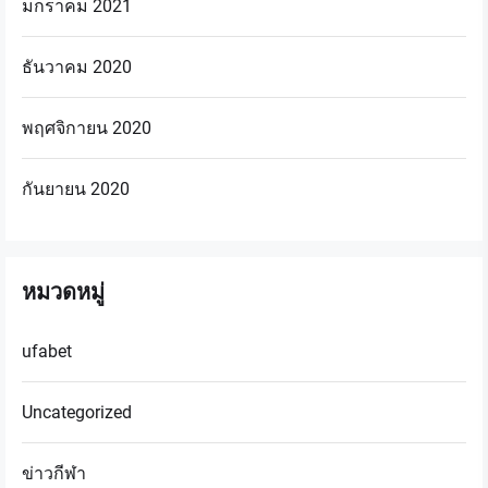
มกราคม 2021
ธันวาคม 2020
พฤศจิกายน 2020
กันยายน 2020
หมวดหมู่
ufabet
Uncategorized
ข่าวกีฬา