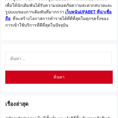
เพื่อให้นักเดิมพันได้รับความปลอดภัยความสะดวกสบายและ
รูปแบบของการเดิมพันที่มากกว่า
เว็บพนันUFABET ที่น่าเชื่อ
ถือ
ที่จะสร้างโอกาสการทํารายได้ที่ดีที่สุดในทุกๆครั้งของ
การเข้าใช้บริการที่ดีที่สุดในปัจจุบัน
ค้นหา
สำหรับ:
เรื่องล่าสุด