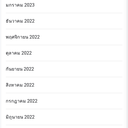
มกราคม 2023
ธันวาคม 2022
พฤศจิกายน 2022
ตุลาคม 2022
กันยายน 2022
สิงหาคม 2022
กรกฎาคม 2022
มิถุนายน 2022