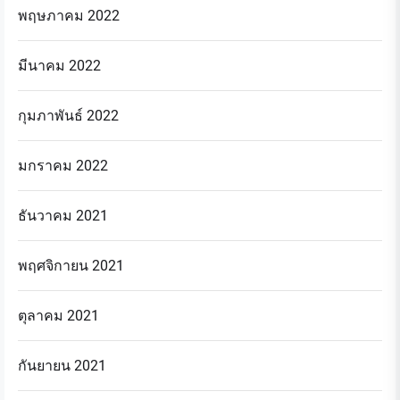
พฤษภาคม 2022
มีนาคม 2022
กุมภาพันธ์ 2022
มกราคม 2022
ธันวาคม 2021
พฤศจิกายน 2021
ตุลาคม 2021
กันยายน 2021