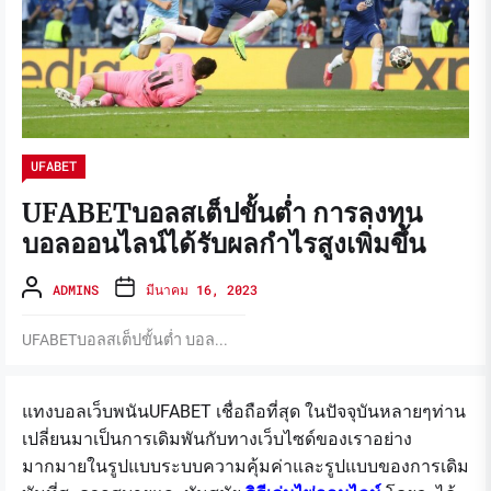
UFABET
UFABETบอลสเต็ปขั้นต่ำ การลงทุน
บอลออนไลน์ได้รับผลกำไรสูงเพิ่มขึ้น
ADMINS
มีนาคม 16, 2023
UFABETบอลสเต็ปขั้นต่ำ บอล...
แทงบอลเว็บพนันUFABET เชื่อถือที่สุด ในปัจจุบันหลายๆท่าน
เปลี่ยนมาเป็นการเดิมพันกับทางเว็บไซด์ของเราอย่าง
มากมายในรูปแบบระบบความคุ้มค่าและรูปแบบของการเดิม