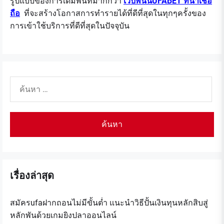
รูปแบบของการเดิมพันที่มากกว่า
เว็บพนันUFABET ที่น่าเชื่อ
ถือ
ที่จะสร้างโอกาสการทํารายได้ที่ดีที่สุดในทุกๆครั้งของ
การเข้าใช้บริการที่ดีที่สุดในปัจจุบัน
ค้นหา
สำหรับ:
เรื่องล่าสุด
สมัครufaฝากถอนไม่มีขั้นต่ำ แนะนำวิธีปั้นเงินทุนหลักสิบสู่
หลักพันด้วยเกมยิงปลาออนไลน์