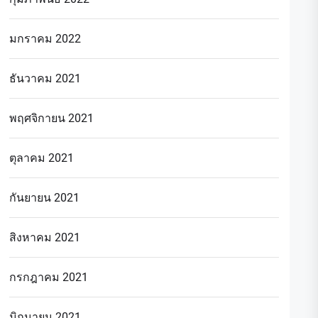
มกราคม 2022
ธันวาคม 2021
พฤศจิกายน 2021
ตุลาคม 2021
กันยายน 2021
สิงหาคม 2021
กรกฎาคม 2021
มิถุนายน 2021