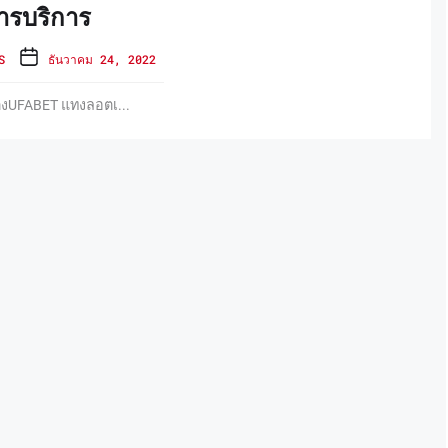
ารบริการ
S
ธันวาคม 24, 2022
งUFABET แทง​ลอตเ...