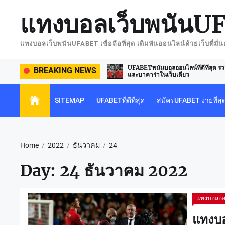
Skip
แทงบอลเว็บพนันUFAB
to
the
content
แทงบอลเว็บพนันUFABET เชื่อถือที่สุด เดิมพันออนไลน์ด้วยเว็บที่มั่นคงที
งบอลไม่มีค่าน้ำ เดิมพันคุ้มค่า รับ
UFABETพนันบอลออนไลน์ที่ดีที่สุด ร
BREAKING NEWS
องจ่ายส่วนต่าง
และบาคาร่าในเว็บเดียว
SITEMAP
UFABETที่ดีที่สุด
สมัครUFABET ง่ายที่สุ
Home
2022
ธันวาคม
24
Day:
24 ธันวาคม 2022
แทงบอลออ
แทงบอ