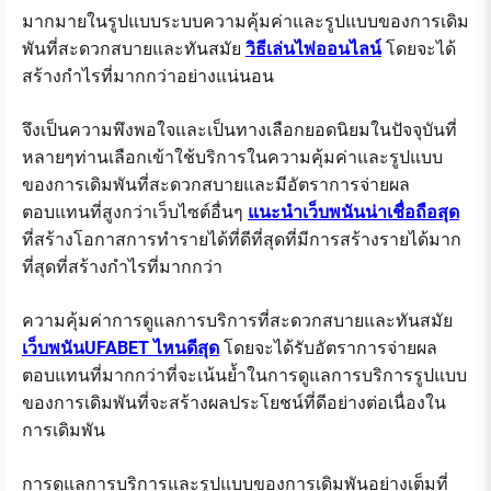
มากมายในรูปแบบระบบความคุ้มค่าและรูปแบบของการเดิม
พันที่สะดวกสบายและทันสมัย
วิธีเล่นไพ่ออนไลน์
โดยจะได้
สร้างกำไรที่มากกว่าอย่างแน่นอน
จึงเป็นความพึงพอใจและเป็นทางเลือกยอดนิยมในปัจจุบันที่
หลายๆท่านเลือกเข้าใช้บริการในความคุ้มค่าและรูปแบบ
ของการเดิมพันที่สะดวกสบายและมีอัตราการจ่ายผล
ตอบแทนที่สูงกว่าเว็บไซต์อื่นๆ
แนะนำเว็บพนันน่าเชื่อถือสุด
ที่สร้างโอกาสการทำรายได้ที่ดีที่สุดที่มีการสร้างรายได้มาก
ที่สุดที่สร้างกำไรที่มากกว่า
ความคุ้มค่าการดูแลการบริการที่สะดวกสบายและทันสมัย
เว็บพนันUFABET ไหนดีสุด
โดยจะได้รับอัตราการจ่ายผล
ตอบแทนที่มากกว่าที่จะเน้นย้ำในการดูแลการบริการรูปแบบ
ของการเดิมพันที่จะสร้างผลประโยชน์ที่ดีอย่างต่อเนื่องใน
การเดิมพัน
การดูแลการบริการและรูปแบบของการเดิมพันอย่างเต็มที่