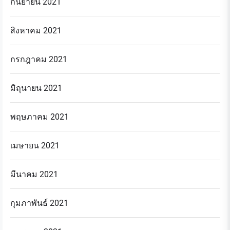
กันยายน 2021
สิงหาคม 2021
กรกฎาคม 2021
มิถุนายน 2021
พฤษภาคม 2021
เมษายน 2021
มีนาคม 2021
กุมภาพันธ์ 2021