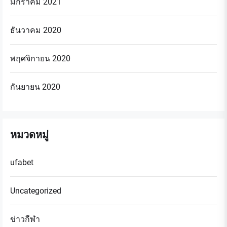
มกราคม 2021
ธันวาคม 2020
พฤศจิกายน 2020
กันยายน 2020
หมวดหมู่
ufabet
Uncategorized
ข่าวกีฬา