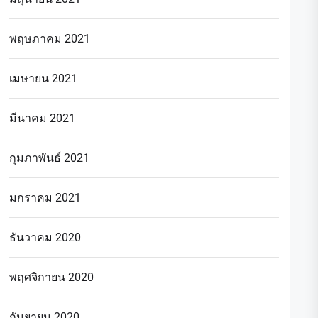
พฤษภาคม 2021
เมษายน 2021
มีนาคม 2021
กุมภาพันธ์ 2021
มกราคม 2021
ธันวาคม 2020
พฤศจิกายน 2020
กันยายน 2020