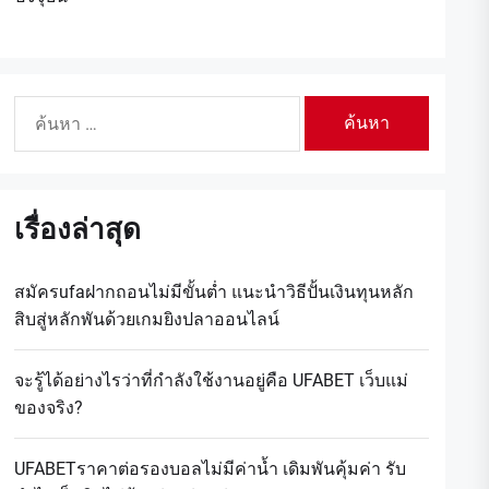
ค้นหา
สำหรับ:
เรื่องล่าสุด
สมัครufaฝากถอนไม่มีขั้นต่ำ แนะนำวิธีปั้นเงินทุนหลัก
สิบสู่หลักพันด้วยเกมยิงปลาออนไลน์
จะรู้ได้อย่างไรว่าที่กำลังใช้งานอยู่คือ UFABET เว็บแม่
ของจริง?
UFABETราคาต่อรองบอลไม่มีค่าน้ำ เดิมพันคุ้มค่า รับ