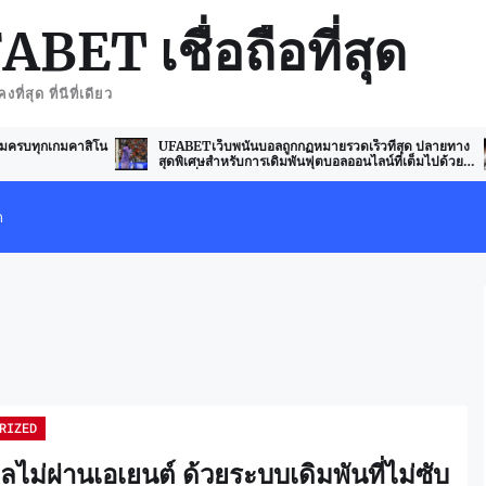
ET เชื่อถือที่สุด
่สุด ที่นีที่เดียว
วมครบทุกเกมคาสิโน
UFABETเว็บพนันบอลถูกกฏหมายรวดเร็วที่สุด ปลายทาง
สุดพิเศษสำหรับการเดิมพันฟุตบอลออนไลน์ที่เต็มไปด้วย
ความตื่นเต้น
ด
RIZED
ลไม่ผ่านเอเยนต์ ด้วยระบบเดิมพันที่ไม่ซับ