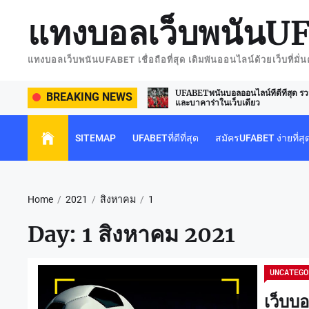
Skip
แทงบอลเว็บพนันUFAB
to
the
content
แทงบอลเว็บพนันUFABET เชื่อถือที่สุด เดิมพันออนไลน์ด้วยเว็บที่มั่นคงที
งบอลไม่มีค่าน้ำ เดิมพันคุ้มค่า รับ
UFABETพนันบอลออนไลน์ที่ดีที่สุด ร
BREAKING NEWS
องจ่ายส่วนต่าง
และบาคาร่าในเว็บเดียว
SITEMAP
UFABETที่ดีที่สุด
สมัครUFABET ง่ายที่สุ
Home
2021
สิงหาคม
1
Day:
1 สิงหาคม 2021
UNCATEGO
เว็บบอ