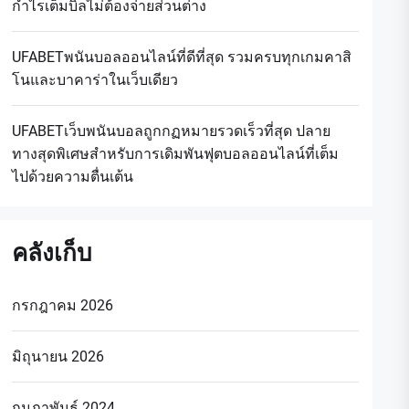
กำไรเต็มบิลไม่ต้องจ่ายส่วนต่าง
UFABETพนันบอลออนไลน์ที่ดีที่สุด รวมครบทุกเกมคาสิ
โนและบาคาร่าในเว็บเดียว
UFABETเว็บพนันบอลถูกกฏหมายรวดเร็วที่สุด ปลาย
ทางสุดพิเศษสำหรับการเดิมพันฟุตบอลออนไลน์ที่เต็ม
ไปด้วยความตื่นเต้น
คลังเก็บ
กรกฎาคม 2026
มิถุนายน 2026
กุมภาพันธ์ 2024