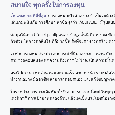
สบายใจ ทุกครั้งในการลงทุน
เว็บแทงบอล ที่ดีที่สุด
การลงทุนอะไรสักอย่าง จำเป็นจะต้อง สื
เล่นเกมพนันกับ การศึกษา หาข้อมูลว่า เว็บUFABET มีรูป
ข้อมูลได้จาก Ufabet pantipแหล่ง ข้อมูลชั้นดี ที่รวบรวม ทั
ตัวช่วย ในการตัดสินใจ ที่ดีมากขึ้น
สิ่งที่จะสามารถสร้าง คว
จะทำการลงทุน ด้วยประสบการณ์ ที่มีมาอย่างยาวนาน กับการใ
สามารถตอบสนอง ทุกความต้องการ ไม่ว่าจะเป็นความมั่นค
ตรงไปตรงมา ทุกจำนวน และรวดเร็ว จากการนำ ระบบอัตโนม
ทำงานอย่าง มืออาชีพ สามารถตอบสนอง และแก้ไขปัญหาต่าง ๆ 
ในระหว่าง การวางเดิมพัน ทั้งยังสามารถ ตอบโจทย์ ในทุกรูป
เครดิตฟรี การเข้ามาทดลองล้วน แล้วแต่เป็นประโยชน์อย่