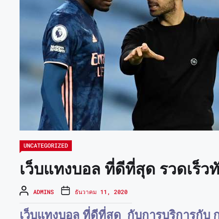
UNCATEGORIZED
เว็บแทงบอล ที่ดีที่สุด รวดเร
ADMINS
ธันวาคม 11, 2020
เว็บแทงบอล ที่ดีที่สุด กับการบริการกับ