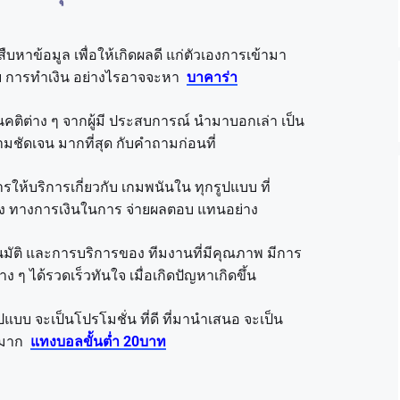
บหาข้อมูล เพื่อให้เกิดผลดี แก่ตัวเองการเข้ามา
แบบ การทำเงิน อย่างไรอาจจะหา
บาคาร่า
ศนคติต่าง ๆ จากผู้มี ประสบการณ์ นำมาบอกเล่า เป็น
ามชัดเจน มากที่สุด กับคำถามก่อนที่
ห้บริการเกี่ยวกับ เกมพนันใน ทุกรูปแบบ ที่
ง ทางการเงินในการ จ่ายผลตอบ แทนอย่าง
ัติ และการบริการของ ทีมงานที่มีคุณภาพ มีการ
ได้รวดเร็วทันใจ เมื่อเกิดปัญหาเกิดขึ้น
แบบ จะเป็นโปรโมชั่น ที่ดี ที่มานำเสนอ จะเป็น
างมาก
แทงบอลขั้นต่ำ 20บาท