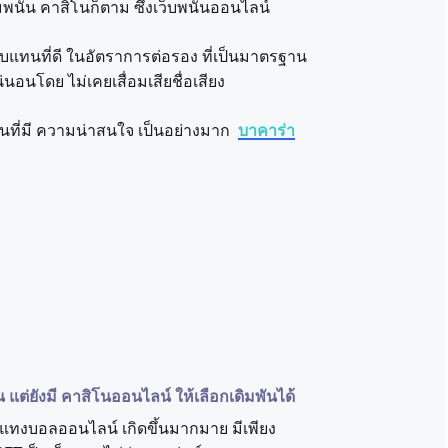
มพนัน คาสิโนก็ตาม ซึ่งเว็บพนันออนไลน์
ตอบแทนที่ดี ในอัตราการต่อรอง ที่เป็นมาตรฐาน
นอนโดย ไม่เคยเสื่อมเสียชื่อเสียง
งินที่มี ความน่าสนใจ เป็นอย่างมาก
บาคาร่า
ัน แต่ยังมี คาสิโนออนไลน์ ให้เลือกเดิมพันได้
์แทงบอลออนไลน์ เกิดขึ้นมากมาย มีเพียง