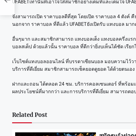
UFABETเท่านั้นที่เอาใจใส่สมาชิกอย่างเต็มที่และเต็มใจ UFAB
จึงสามารถเปิด ราคาบอลดีที่สุด โดยเปิด ราคาบอล 4 ตังค์ คื
นอกจาก ราคาบอล ที่ดีแล้ว UFABETยังเปิดรับ แทงบอล มากค
อื่นๆมาก และสมาชิกสามารถ แทงบอลเต็ง แทงบอลครึ่งแรก แ
บอลสเต็ป ด้วยแล้วนั้น ราคาบอล ที่ดีกว่ายิ่งบเห็นได้ชัด เรีย
เว็บไซต์แทงบอลออนไลน์ ที่บรรดาเซียนบอล มอบความไว้วาง
บริการที่ดีเยี่ยม สมาชิกสามารถเช็คยอดดูยอด ได้ด้วยต
ฝากและถอน ได้ตลอด 24 ชม. บริการคอลเซนเตอร์ ที่พร้อมแ
ผลประโยชน์ที่มากกว่า และการบริการที่ดีเยี่ยม สามารถตอ
Related Post
สมัครufaฝากถอน