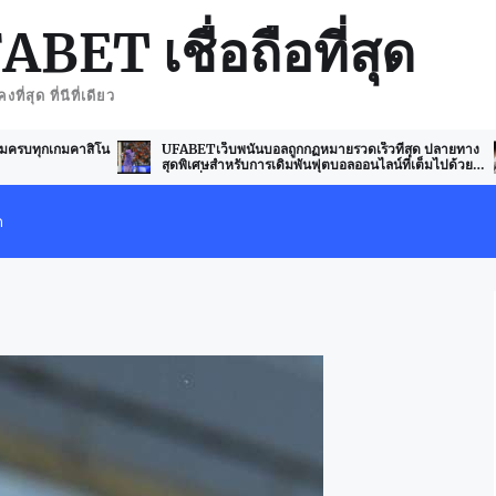
ET เชื่อถือที่สุด
่สุด ที่นีที่เดียว
รวดเร็วที่สุด ปลายทาง
UFABETพนันบอลออนไลน์ฟรีถูกกฏหมาย เว็บ
อลออนไลน์ที่เต็มไปด้วย
บอลUFABETจ่ายตรง
ด