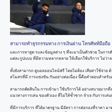
สามารถทำธุรกรรมทาง การเงินผ่าน โทรศัพท์มือถือ
และการหาสูต รและข้อมูลต่าง ๆ ที่จะมาเป็นตัวช่วย ในการ
แต่ละรูปแบบ ที่มีความหลากหลาย ให้เลือกใช้บริการ ไม่ว่า
ทั้งยังสามารถ ดูบอลออนไลน์ฟรี โดยไม่ต้อง เสียค่าใช้จ่าย ด
สโมสรที่มี การแข่งขัน กันอย่างต่อเนื่อง นี้คือคำตอบสำหร
สามารถตัดสินใน การเข้ามา ใช้บริการได้ อย่างสบายมากที่
แนวทางการเล่น ของตัวเอง ที่ไม่ให้ซ้ำซาก จำเจ กับการเล
ที่มีการบริการ ที่ได้มาตรฐาน มีอัตรา การต่อรองที่ราค