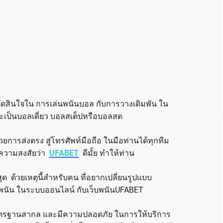
ตัดสินใจใน การเล่นพนันบอล กับการวางเดิมพัน ใน
จะเป็นบอลเดี่ยว บอลสเต็ปหรือบอลสด
้วยการส่งตรง สู่โทรศัพท์มือถือ ในมือท่านได้ทุกทีม
ับความสงสัยว่า
UFABET
ดีมั้ย ทำให้ท่าน
สุด
ด้วยเหตุนี้สำหรับคน ที่อยากเปลี่ยนรูปแบบ
่นพนัน ในระบบออนไลน์ กับเว็บพนันUFABET
า มาตรฐานสากล และมีความปลอดภัย ในการให้บริการ