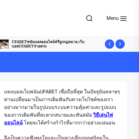
Menu
UFABETเข้าเว็บแทงบอลอย่างไร ขั้นตอนเริ่มต้นสำหรับ
UFABET
มืออาชีพที่ง่ายและปลอดภัย
ที่สุด
แทงบอลเว็บพนันUFABET เชื่อถือที่สุด ในปัจจุบันหลายๆ
ท่านเปลี่ยนมาเป็นการเดิมพันกับทางเว็บไซด์ของเรา
อย่างมากมายในรูปแบบระบบความคุ้มค่าและรูปแบบ
ของการเดิมพันที่สะดวกสบายและทันสมัย
วิธีเล่นไพ่
ออนไลน์
โดยจะได้สร้างกำไรที่มากกว่าอย่างแน่นอน
จึงเป็นความพึงพอใจและเป็นทางเลือกยอดนิยมใน