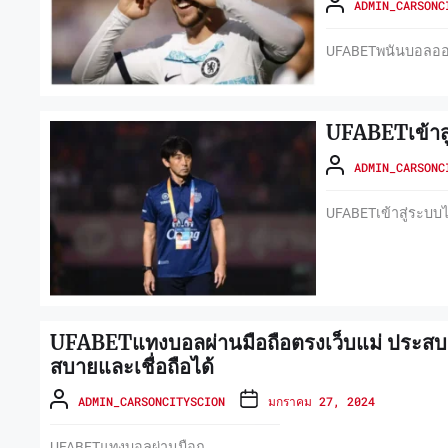
ADMIN_CARSONC
UFABETพนันบอลออน
UFABETเข้าสู่
ADMIN_CARSONC
UFABETเข้าสู่ระบบไม
UFABETแทงบอลผ่านมือถือตรงเว็บแม่ ประสบ
สบายและเชื่อถือได้
ADMIN_CARSONCITYSCION
มกราคม 27, 2024
UFABETแทงบอลผ่านมือถ...