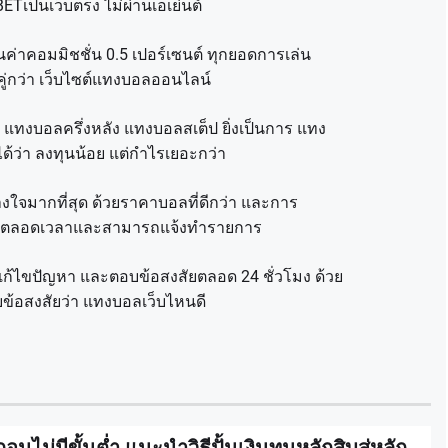
ETเป็นเว็บตรง ไม่ผ่านเอเย่นต์
นค่าคอมมิชชั่น 0.5 เปอร์เซนต์ ทุกยอดการเล่น
ู่กว่า เว็บไซต์แทงบอลออนไลน์
ทงบอลครึ่งหลัง แทงบอลสเต็ป ยิ่งเป็นการ แทง
กได้ว่า ลงทุนน้อย แต่กำไรเยอะกว่า
ใจมากที่สุด ด้วยราคาบอลที่ดีกว่า และการ
นเอง ตลอดเวลาและสามารถแจ้งทำรายการ
ก้ไขปัญหา และตอบข้อสงสัยตลอด 24 ชั่วโมง ด้วย
บข้อสงสัยว่า แทงบอลเว็บไหนดี
ไม่มีขั้นต่ำ แนะนำวิธีปั้นเงินทุนหลักสิบสู่หลัก