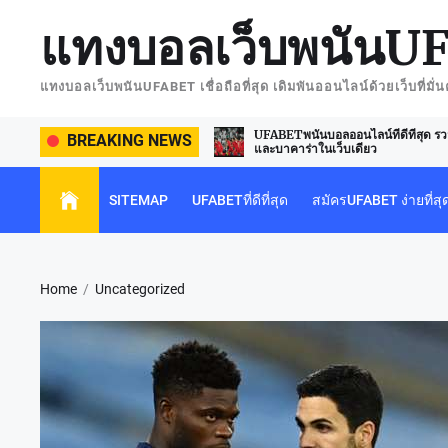
Skip
แทงบอลเว็บพนันUFAB
to
the
content
แทงบอลเว็บพนันUFABET เชื่อถือที่สุด เดิมพันออนไลน์ด้วยเว็บที่มั่นคงที
นบอลออนไลน์ที่ดีที่สุด รวมครบทุกเกมคาสิโน
UFABETเว็บพนันบอลถูกกฏหมาย
BREAKING NEWS
าในเว็บเดียว
สุดพิเศษสำหรับการเดิมพันฟุตบ
ความตื่นเต้น
SITEMAP
UFABETที่ดีที่สุด
สมัครUFABET ง่ายที่สุ
Home
Uncategorized