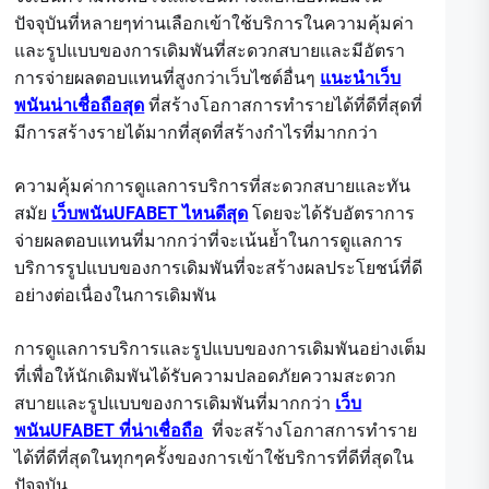
ปัจจุบันที่หลายๆท่านเลือกเข้าใช้บริการในความคุ้มค่า
และรูปแบบของการเดิมพันที่สะดวกสบายและมีอัตรา
การจ่ายผลตอบแทนที่สูงกว่าเว็บไซต์อื่นๆ
แนะนำเว็บ
พนันน่าเชื่อถือสุด
ที่สร้างโอกาสการทำรายได้ที่ดีที่สุดที่
มีการสร้างรายได้มากที่สุดที่สร้างกำไรที่มากกว่า
ความคุ้มค่าการดูแลการบริการที่สะดวกสบายและทัน
สมัย
เว็บพนันUFABET ไหนดีสุด
โดยจะได้รับอัตราการ
จ่ายผลตอบแทนที่มากกว่าที่จะเน้นย้ำในการดูแลการ
บริการรูปแบบของการเดิมพันที่จะสร้างผลประโยชน์ที่ดี
อย่างต่อเนื่องในการเดิมพัน
การดูแลการบริการและรูปแบบของการเดิมพันอย่างเต็ม
ที่เพื่อให้นักเดิมพันได้รับความปลอดภัยความสะดวก
สบายและรูปแบบของการเดิมพันที่มากกว่า
เว็บ
พนันUFABET ที่น่าเชื่อถือ
ที่จะสร้างโอกาสการทําราย
ได้ที่ดีที่สุดในทุกๆครั้งของการเข้าใช้บริการที่ดีที่สุดใน
ปัจจุบัน