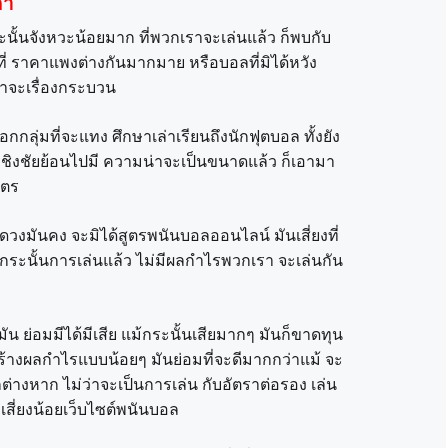
คา
ะนั้นจังหวะน้อยมาก ที่พวกเราจะเล่นแล้ว ก็พบกับ
ที่ ราคาแพงต่างกันมากมาย หรือบอลที่มิได้หวัง
่าจะเรื่องกระบวน
กลุ่มที่จะแทง ศึกษาเล่าเรียนถึงนักฟุตบอล ทั้งยัง
ิงชัยย้อนไปมี ความน่าจะเป็นขนาดแล้ว ก็เอามา
ิตร
งมันคง จะมิได้สูตรพนันบอลออนไลน์ มันเสี่ยงที่
กระนั้นการเล่นแล้ว ไม่มีผลกำไรพวกเรา จะเล่นกัน
ัน ย่อมมีได้มีเสีย แม้กระนั้นเสียมากๆ มันก็ขาดทุน
สร้างผลกำไรแบบน้อยๆ มันย่อมที่จะดีมากกว่าแม้ จะ
กต่างหาก ไม่ว่าจะเป็นการเล่น กับอัตราต่อรอง เล่น
 เสี่ยงน้อยเว็บไซต์พนันบอล