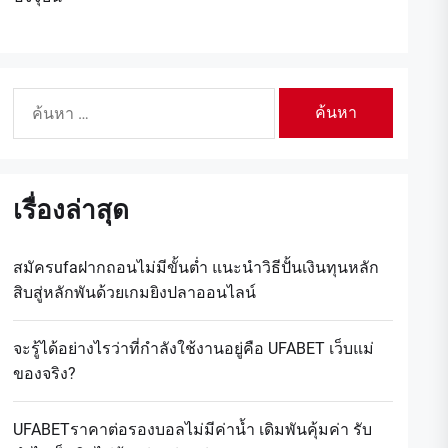
ค้นหา
สำหรับ:
เรื่องล่าสุด
สมัครufaฝากถอนไม่มีขั้นต่ำ แนะนำวิธีปั้นเงินทุนหลัก
สิบสู่หลักพันด้วยเกมยิงปลาออนไลน์
จะรู้ได้อย่างไรว่าที่กำลังใช้งานอยู่คือ UFABET เว็บแม่
ของจริง?
UFABETราคาต่อรองบอลไม่มีค่าน้ำ เดิมพันคุ้มค่า รับ