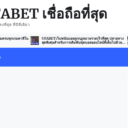
ET เชื่อถือที่สุด
่สุด ที่นีที่เดียว
ETเว็บพนันบอลถูกกฏหมายรวดเร็วที่สุด ปลายทาง
UFABETพนันบอลออนไลน์ฟ
เศษสำหรับการเดิมพันฟุตบอลออนไลน์ที่เต็มไปด้วย
บอลUFABETจ่ายตรง
ื่นเต้น
ด