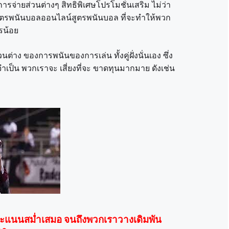
 การจ่ายส่วนต่างๆ สิทธิพิเศษโปรโมชั่นเสริม ไม่ว่า
 สูตรพนันบอลออนไลน์สูตรพนันบอล ที่จะทำให้พวก
ไรน้อย
วนต่าง ของการพนันของการเล่น ทั้งคู่ฝั่งนั่นเอง ซึ่ง
มจำเป็น พวกเราจะ เสี่ยงที่จะ ขาดทุนมากมาย ดังเช่น
ทำคะแนนสม่ำเสมอ จนถึงพวกเราวางเดิมพัน