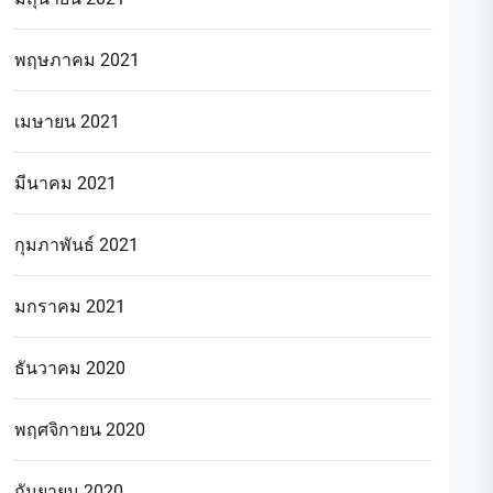
พฤษภาคม 2021
เมษายน 2021
มีนาคม 2021
กุมภาพันธ์ 2021
มกราคม 2021
ธันวาคม 2020
พฤศจิกายน 2020
กันยายน 2020