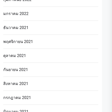
มกราคม 2022
ธันวาคม 2021
พฤศจิกายน 2021
ตุลาคม 2021
กันยายน 2021
สิงหาคม 2021
กรกฎาคม 2021
มิถุนายน 2021