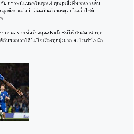
วกับ การพนันบอลในทุกแง่ ทุกมุมสิ่งที่พวกเรา เห็น
งจะถูกต้อง แม่นยำโน่นเป็นด้วยเหตุว่า ในเว็บไซต์
อล
ึงราคาต่อรอง ที่สร้างคุณประโยชน์ให้ กับสมาชิกทุก
กับพวกเราได้ ไม่ใช่เรื่องทุกยุ่งยาก อะไรเท่าไรนัก