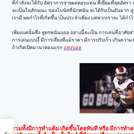
ที่กำลังจะได้รับ อัตราการจ่ายผลตอบแทน ที่เยี่ยมที่สุดอัตรา
จะเป็นในลักษณะ ของโบนัสที่นักพนัน จะได้รับเป็นอันมาก
เรามี ผลกำไรที่เกิดขึ้น เป็นประจำเพียง แค่พวกเราจะ ได้กำ
เพียงแค่นั้นซึ่ง สูตรพนันบอล อย่างนี้จะเป็น การเล่นที่อาศัยส่
การเล่นแบบงี้ มีการเสี่ยงที่แม้ราคา มีการปรับเร็ว เกินควา
ถ้าเกิดเปิดมานาตอนแรก
แทงบอล
รวมทั้งมีการทำแต้ม เกิดขึ้นโดยทันที หรือ มีการ