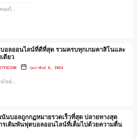
บอลไ...
ลออนไลน์ที่ดีที่สุด รวมครบทุกเกมคาสิโนและ
เดียว
ITYSCION
กุมภาพันธ์ 6, 2024
ไลน์...
ันบอลถูกกฏหมายรวดเร็วที่สุด ปลายทางสุด
ารเดิมพันฟุตบอลออนไลน์ที่เต็มไปด้วยความตื่น