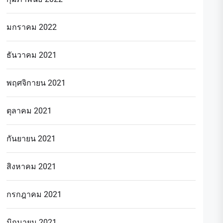
มกราคม 2022
ธันวาคม 2021
พฤศจิกายน 2021
ตุลาคม 2021
กันยายน 2021
สิงหาคม 2021
กรกฎาคม 2021
มิถุนายน 2021