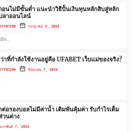
ไม่มีขั้นต่ำ แนะนำวิธีปั้นเงินทุนหลักสิบสู่หลัก
งปลาออนไลน์
ITYSCION
กรกฎาคม 9, 2026
มีข...
ไรว่าที่กำลังใช้งานอยู่คือ UFABET เว็บแม่ของจริง?
ITYSCION
มิถุนายน 7, 2026
.
รองบอลไม่มีค่าน้ำ เดิมพันคุ้มค่า รับกำไรเต็ม
ส่วนต่าง
ุมภาพันธ์ 7, 2024