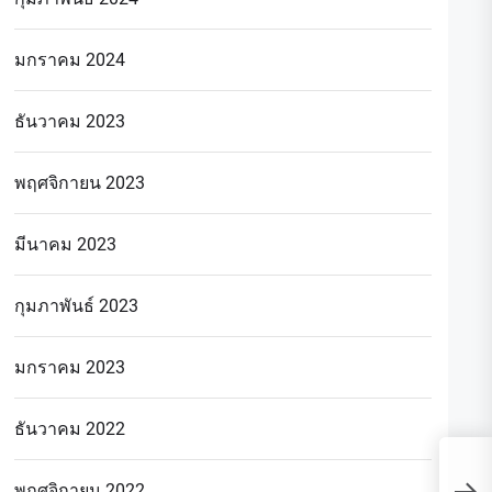
มกราคม 2024
ธันวาคม 2023
พฤศจิกายน 2023
มีนาคม 2023
กุมภาพันธ์ 2023
มกราคม 2023
ธันวาคม 2022
เ
พฤศจิกายน 2022