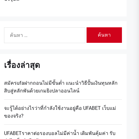
ค้นหา
สำหรับ:
เรื่องล่าสุด
สมัครufaฝากถอนไม่มีขั้นต่ำ แนะนำวิธีปั้นเงินทุนหลัก
สิบสู่หลักพันด้วยเกมยิงปลาออนไลน์
จะรู้ได้อย่างไรว่าที่กำลังใช้งานอยู่คือ UFABET เว็บแม่
ของจริง?
UFABETราคาต่อรองบอลไม่มีค่าน้ำ เดิมพันคุ้มค่า รับ