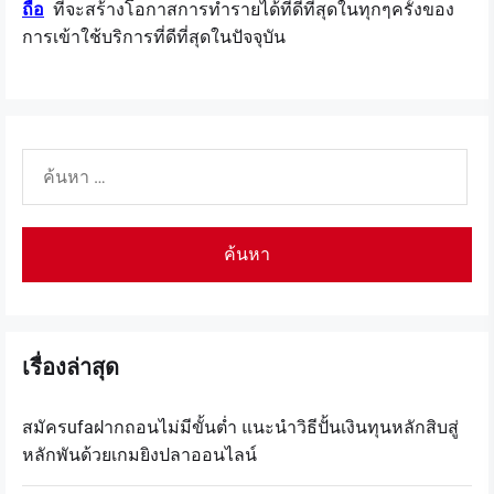
ถือ
ที่จะสร้างโอกาสการทํารายได้ที่ดีที่สุดในทุกๆครั้งของ
การเข้าใช้บริการที่ดีที่สุดในปัจจุบัน
ค้นหา
สำหรับ:
เรื่องล่าสุด
สมัครufaฝากถอนไม่มีขั้นต่ำ แนะนำวิธีปั้นเงินทุนหลักสิบสู่
หลักพันด้วยเกมยิงปลาออนไลน์