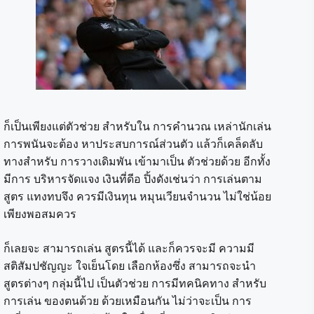
ก็เป็นเพียงแต่ตัวช่วย สำหรับใน การคำนวณ เหล่านักเล่น
การพนันจะต้อง หาประสบการณ์ส่วนตัว แล้วก็เคล็ดลับ
ทางสำหรับ การวางเดิมพัน เข้ามาเป็น ตัวช่วยด้วย อีกทั้ง
มีการ บริหารจัดแจง เงินที่ดีอ ปิ้งดังเช่นว่า การเล่นตาม
สูตร แทงทบจึง ควรมีเงินทุน หมุนเวียนจำนวน ไม่ใช่น้อย
เพียงพอสมควร
ก็เลยจะ สามารถเล่น สูตรนี้ได้ และก็ควรจะมี ความมี
สติสัมปชัญญะ ใจเย็นโดย เลือกห้องซึ่ง สามารถจะนำ
สูตรต่างๆ กลุ่มนี้ไป เป็นตัวช่วย การมีทคนิคทาง สำหรับ
การเล่น ของตนด้วย ด้วยเหมือนกัน ไม่ว่าจะเป็น การ