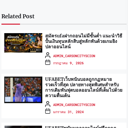
Related Post
สมัครufaฝากถอนไม่มีขั้นต่ำ แนะนำวิธี
ปั้นเงินทุนหลักสิบสู่หลักพันด้วยเกมยิง
ปลาออนไลน์
ADMIN_CARSONCITYSCION
กรกฎาคม 9, 2026
UFABETเว็บพนันบอลถูกกฏหมาย
รวดเร็วที่สุด ปลายทางสุดพิเศษสำหรับ
การเดิมพันฟุตบอลออนไลน์ที่เต็มไปด้วย
ความตื่นเต้น
ADMIN_CARSONCITYSCION
มกราคม 31, 2024
UFABETพนันบอลออนไลน์ฟรีถูกกฏ