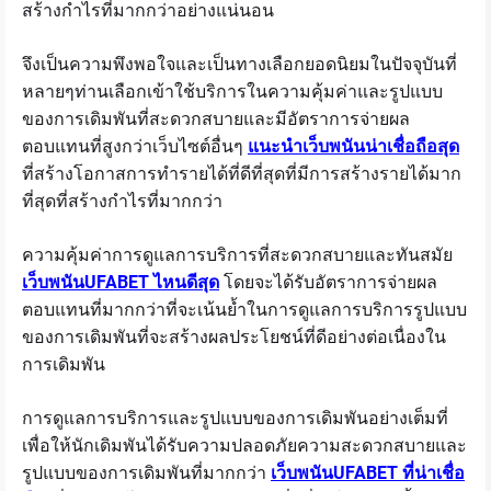
สร้างกำไรที่มากกว่าอย่างแน่นอน
จึงเป็นความพึงพอใจและเป็นทางเลือกยอดนิยมในปัจจุบันที่
หลายๆท่านเลือกเข้าใช้บริการในความคุ้มค่าและรูปแบบ
ของการเดิมพันที่สะดวกสบายและมีอัตราการจ่ายผล
ตอบแทนที่สูงกว่าเว็บไซต์อื่นๆ
แนะนำเว็บพนันน่าเชื่อถือสุด
ที่สร้างโอกาสการทำรายได้ที่ดีที่สุดที่มีการสร้างรายได้มาก
ที่สุดที่สร้างกำไรที่มากกว่า
ความคุ้มค่าการดูแลการบริการที่สะดวกสบายและทันสมัย
เว็บพนันUFABET ไหนดีสุด
โดยจะได้รับอัตราการจ่ายผล
ตอบแทนที่มากกว่าที่จะเน้นย้ำในการดูแลการบริการรูปแบบ
ของการเดิมพันที่จะสร้างผลประโยชน์ที่ดีอย่างต่อเนื่องใน
การเดิมพัน
การดูแลการบริการและรูปแบบของการเดิมพันอย่างเต็มที่
เพื่อให้นักเดิมพันได้รับความปลอดภัยความสะดวกสบายและ
รูปแบบของการเดิมพันที่มากกว่า
เว็บพนันUFABET ที่น่าเชื่อ