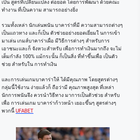
เป็น สูตรที่เปลี่ยนแปลง ต่อยอด โดยการพัฒนา ด้วยคณะ
ทำงาน ที่เป็นความ สามารถอย่างยิ่ง
รวมทั้งเหล่า นักเล่นพนัน บาคาร่าที่มี ความสามารถต่างๆ
เป็นแถวทาง และก็เป็น ตัวช่วยอย่างยอดเยี่ยมใ นการเข้า
มาเล่น เกมส์บาคาร่าเผื่อ มีวิธีการต่างๆ สำหรับการ
เอาชนะและก็ จังหวะสำหรับ เพื่อการทำเงินมากถึง จะไม่
เต็มกำลัง 100% แม้กระนั้น ก็เป็นสิ่ง ที่ทำขึ้นเพื่อ เป็นตัว
ช่วย สำหรับใน การทำเงิน
และการเล่นเกมบาคาร่าให้ ได้มีคุณภาพ โดยสูตรต่างๆ
กลุ่มนี้ใช้งาน ง่ายแล้วก็ ถือว่ามี คุณภาพสูงสุด ที่เหล่า
นักการพนันจึง ควรนำวิธีทาง มาการเป็นตัวช่วย สำหรับ
เพื่อ การเล่นเกม บาคาร่าก้าวหน้า เยอะขึ้นๆ สูตรต่างๆ
พวกนี้
UFABET