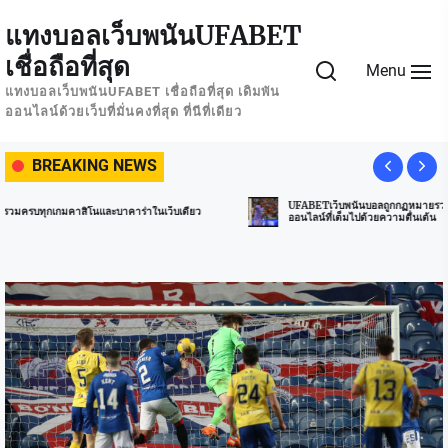
Skip
แทงบอลเว็บพนันUFABET
to
เชื่อถือที่สุด
the
Menu
content
แทงบอลเว็บพนันUFABET เชื่อถือที่สุด เดิมพัน
ออนไลน์ด้วยเว็บที่มั่นคงที่สุด ที่นีที่เดียว
BREAKING NEWS
UFABETเว็บพนันบอลถูกกฏหมายรวดเร็วที่สุด ปลายทางสุดพิเศษสำหรับการเดิมพันฟุตบอล
ออนไลน์ที่เต็มไปด้วยความตื่นเต้น