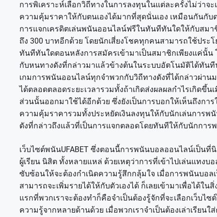
การพิเคราะห์เลือกวิถีทางในการลงทุนในแต่ละครั้งไม่ว่าจะ
ความคุ้มราคาให้กับตนเองได้มากที่สุดนั่นเอง เหมือนกันกับด
การแจกเครดิตเล่นพนันออนไลน์ฟรีในทันทีทันใดให้กับสมาชิ
ถึง 300 บาทอีกด้วย โดยนักเสี่ยงโชคทุกคนสามารถใช้ประโย
ทันทีทันใดตอนหลังการสมัครเข้ามาเป็นสมาชิกเพียงแค่นั้น
กับหนทางดังที่กล่าวมาแล้วข้างต้นในระบบอัตโนมัติได้ทันท
เกมการพนันออนไลน์ทุกจำพวกกับวิถีทางดังที่ได้กล่าวผ่านม
ได้ตลอดตลอดระยะเวลารวมทั้งถ้าเกิดส่งผลผลกำไรเกิดขึ้นเ
ส่วนนั้นออกมาใช้ได้อีกด้วย ซึ่งยังเป็นการบอกให้เห็นถึงการ
ความคุ้มราคารวมทั้งประหยัดเงินลงทุนให้กับนักเล่นการพนัน
ดังที่กล่าวถึงแล้วที่เป็นการแจกตลอดโดยทันทีให้กับนักการ
เว็บไซต์พนันUFABET ซึ่งตอนนี้การพนันบอลออนไลน์เป็นที่นิย
ผู้เรียน นิสิต ทั้งหลายแหล่ ด้วยเหตุว่าการที่เข้าไปเล่นแ
ซับซ้อนให้จะต้องกำเนิดความรู้สึกกลุ้มใจ เมื่อการพนันบอลเป็น
สามารถจะเพิ่มรายได้ให้กับตัวเองได้ ก็เลยเข้ามาเพื่อได้ในสิ
แรกที่พวกเราจะต้องทำก็คือจำเป็นต้องรู้จักที่จะเลือกเว็บไซต
ความรู้จากหลายด้านด้วย เมื่อพวกเราจำเป็นต้องเล่าเรียนใ