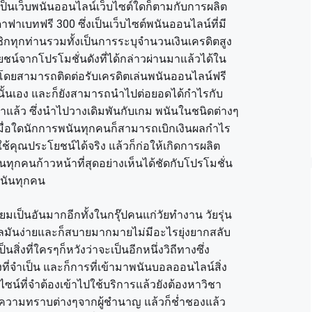
เป็นเว็บพนันออนไลน์เว็บไซต์ใดก็ตามกับการผลิต
าฟาเบทฟรี 300 ซึ่งเป็นเว็บไซต์พนันออนไลน์ที่มี
กทุกท่านรวมทั้งเป็นการระบุจำนวนเงินเครดิตสูง
ชน์จากโปรโมชั่นดังที่ได้กล่าวผ่านมาแล้วได้ใน
 โดยสามารถติดต่อรับเครดิตเล่นพนันออนไลน์ฟรี
ีนั้นเอง และก็ยังสามารถนำไปต่อยอดได้กำไรกับ
าแล้ว ซึ่งนำไปวางเดิมพันกับเกม พนันในชนิดต่างๆ
มื่อใดนักการพนันทุกคนก็สามารถเบิกเงินผลกำไร
ใช้คุณประโยชน์ได้จริง แล้วก็ก่อให้เกิดการผลิต
ทุกคนก้าวหน้าที่สุดอย่างเห็นได้ชัดกับโปรโมชั่น
พนันทุกคน
มเป็นอันมากอีกทั้งในกรุ๊ปคนแก่วัยทำงาน วัยรุ่น
ทงบอลมันง่ายและก็สบายมากมายไม่มีอะไรยุ่งยากสลับ
สิ่งที่ใครๆก็หวังว่าจะเป็นอีกหนึ่งวิถีทางซึ่ง
่งที่จำเป็น และก็การที่เข้ามาพนันบอลออนไลน์สิ่ง
์ไซน์ที่จำต้องเข้าไปใช้บริการแล้วยังต้องหาวิชา
ส่ความทราบต่างๆจากผู้ชำนาญ แล้วก็ช่ำชองแล้ว