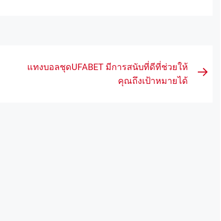
แทงบอลชุดUFABET มีการสนับที่ดีที่ช่วยให้
Nex
คุณถึงเป้าหมายได้
pos