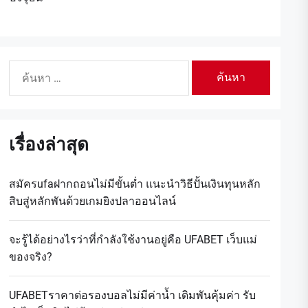
ค้นหา
สำหรับ:
เรื่องล่าสุด
สมัครufaฝากถอนไม่มีขั้นต่ำ แนะนำวิธีปั้นเงินทุนหลัก
สิบสู่หลักพันด้วยเกมยิงปลาออนไลน์
จะรู้ได้อย่างไรว่าที่กำลังใช้งานอยู่คือ UFABET เว็บแม่
ของจริง?
UFABETราคาต่อรองบอลไม่มีค่าน้ำ เดิมพันคุ้มค่า รับ