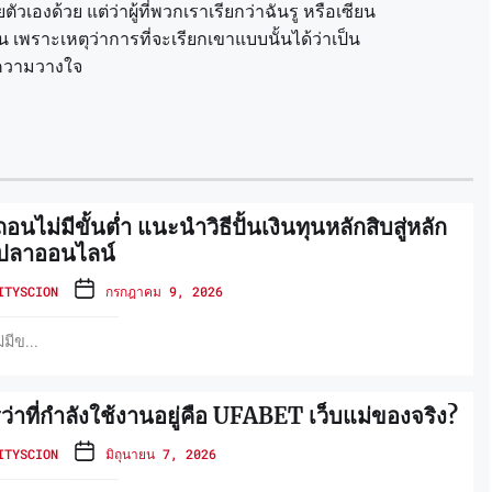
วเองด้วย แต่ว่าผู้ที่พวกเราเรียกว่าฉันรู หรือเซียน
ั้น เพราะเหตุว่าการที่จะเรียกเขาแบบนั้นได้ว่าเป็น
้งความวางใจ
ไม่มีขั้นต่ำ แนะนำวิธีปั้นเงินทุนหลักสิบสู่หลัก
งปลาออนไลน์
ITYSCION
กรกฎาคม 9, 2026
มีข...
ไรว่าที่กำลังใช้งานอยู่คือ UFABET เว็บแม่ของจริง?
ITYSCION
มิถุนายน 7, 2026