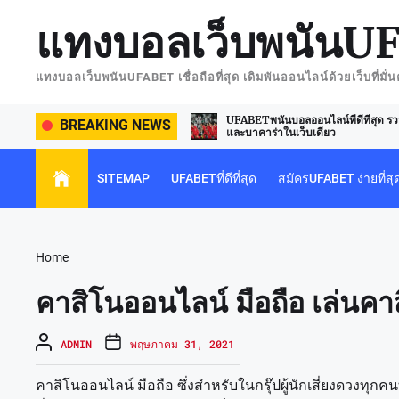
Skip
แทงบอลเว็บพนันUFAB
to
the
content
แทงบอลเว็บพนันUFABET เชื่อถือที่สุด เดิมพันออนไลน์ด้วยเว็บที่มั่นคงที
ค่า รับ
UFABETพนันบอลออนไลน์ที่ดีที่สุด รวมครบทุกเกมคาสิโน
BREAKING NEWS
และบาคาร่าในเว็บเดียว
SITEMAP
UFABETที่ดีที่สุด
สมัครUFABET ง่ายที่สุ
Home
คาสิโนออนไลน์ มือถือ เล่นคาส
ADMIN
พฤษภาคม 31, 2021
คาสิโนออนไลน์ มือถือ ซึ่งสำหรับในกรุ๊ปผู้นักเสี่ยงดวงทุ