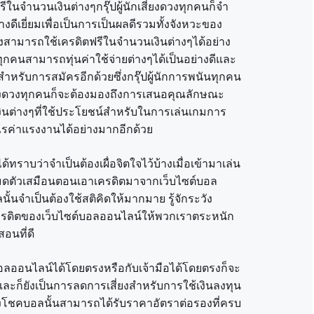
นจำนวนเงินต่างๆกรุ๊ปผู้นักเสี่ยงดวงทุกคนก็จำ
ีเยี่ยมเพื่อเป็นการเป็นผลดีรวมทั้งจังหวะของ
นซึ่งสามารถใช้เครดิตฟรีในจำนวนเงินต่างๆได้อย่าง
วงทุกคนสามารถทุ่นค่าใช้จ่ายต่างๆได้เป็นอย่างดีและ
สำหรับการสมัครอีกด้วยซึ่งกรุ๊ปผู้นักการพนันทุกคน
สี่ยงดวงทุกคนก็จะต้องมองถึงการเสนอคุณลักษณะ
ินต่างๆที่ใช้ประโยชน์สำหรับในการเล่นเกมการ
ไรค่าแรงงานได้อย่างมากอีกด้วย
้ทราบว่าจำเป็นต้องเผื่อจิตใจไว้บ้างเมื่อเข้ามาเล่น
ปหมดตัวเสมือนตอนเอาเครดิตมาจากเว็บไซต์บอล
ั้นจำเป็นต้องใช้สติคิดให้มากมาย รู้จักระวัง
กเครดิตของเว็บไซต์บอลออนไลน์ให้พวกเราตระหนัก
อนที่ดี
อลออนไลน์ได้โดยตรงหรือกับเจ้ามือได้โดยตรงก็จะ
และก็ยังเป็นการลดการเสี่ยงสำหรับการใช้เงินลงทุน
ี่ยงโชคบอลนั้นสามารถได้รับราคาอัตราต่อรองที่ครบ