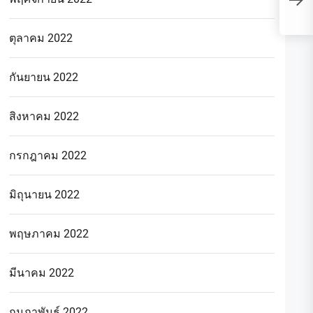
ท
ตุลาคม 2022
กันยายน 2022
สิงหาคม 2022
กรกฎาคม 2022
มิถุนายน 2022
พฤษภาคม 2022
มีนาคม 2022
กุมภาพันธ์ 2022