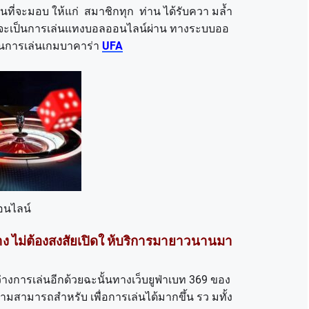
นที่จะมอบ ให้แก่ สมาชิกทุก ท่าน ได้รับควา มล้ำ
่ว่าจะเป็นการเล่นแทงบอลออนไลน์ผ่าน ทางระบบออ
็นการเล่นเกมบาคาร่า
UFA
อนไลน์
ดอย่าง ไม่ต้องสงสัยเปิดใ ห้บริการมายาวนานมา
ว่างการเล่นอีกด้วยฉะนั้นทางเว็บยูฟ่าเบท 369 ของ
วามสามารถสำหรับ เพื่อการเล่นได้มากขึ้น รว มทั้ง