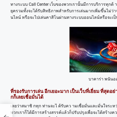
ทางระบบ Call Center เว็บของพวกเรานั้นมีการบริการทุกด้ า
ยุครวมทั้งจะได้รับสิทธิภาพสำหรับการเล่นมากเพิ่มขึ้นไม
นไลน์ หรือจะไปเล่นคาสิโนผ่านทางระบบออนไลน์หรือจะเป
บาคาร่า พนันอ
ที่รองรับการเล่น อีกเยอะมาก เป็นเว็บที่เยี่ยม ที่สุ
กก็เลยเชื่อมั่นได้
เลยว่าสมาชิ กทุก ท่านจะไ ด้รับคว ามเชื่อมั่นและมั่นใจระห
พวกเราก็ได้มีการสร้างสรรค์แล้วก็ปรับปรุงเพื่อจะได้สร้างค