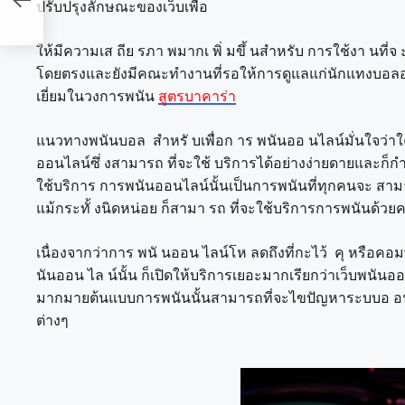
ปรับปรุงลักษณะของเว็บเพื่อ
ยม
ให้มีความเส ถีย รภา พมากเ พิ่ มขึ้ นสำหรับ การใช้งา นที่จ
โดยตรงและยังมีคณะทำงานที่รอให้การดูแลแก่นักแทงบอลออนไล
เยี่ยมในวงการพนัน
สูตรบาคาร่า
แนวทางพนันบอล สำหรั บเพื่อก าร พนันออ นไลน์มั่นใจว่าใครๆ
ออนไลน์ซึ่ งสามารถ ที่จะใช้ บริการได้อย่างง่ายดายและก็ก
ใช้บริการ การพนันออนไลน์นั้นเป็นการพนันที่ทุกคนจะ สามา
แม้กระทั้ งนิดหน่อย ก็สามา รถ ที่จะใช้บริการการพนันด้
เนื่องจากว่าการ พนั นออน ไลน์โห ลดถึงที่กะไว้ คุ หรือคอม
นันออน ไล น์นั้น ก็เปิดให้บริการเยอะมากเรียกว่าเว็บพนั
มากมายต้นแบบการพนันนั้นสามารถที่จะไขปัญหาระบบอ อนไล
ต่างๆ