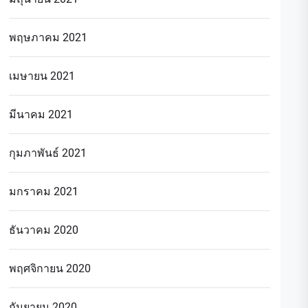
พฤษภาคม 2021
เมษายน 2021
มีนาคม 2021
กุมภาพันธ์ 2021
มกราคม 2021
ธันวาคม 2020
พฤศจิกายน 2020
กันยายน 2020