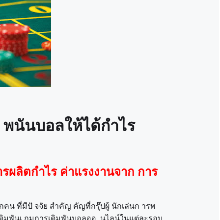
 พนันบอลให้ได้กำไร
การผลิตกำไร ค่าแรงงานจาก การ
คน ที่มีปั จจัย สำคัญ คัญที่กรุ๊ปผู้ นักเล่นก ารพ
งเดิมพันเ กมการเดิมพันบอลออ นไลน์ในแต่ละรอบ