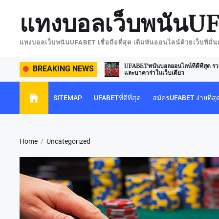
Skip
แทงบอลเว็บพนันUFAB
to
the
content
แทงบอลเว็บพนันUFABET เชื่อถือที่สุด เดิมพันออนไลน์ด้วยเว็บที่มั่นคงที
UFABETพนันบอลออนไลน์ที่ดีที่สุด รวมครบทุกเกมคาสิโน
UFABETเว็บพ
BREAKING NEWS
และบาคาร่าในเว็บเดียว
สุดพิเศษสำหร
ความตื่นเต้น
SITEMAP
UFABETที่ดีที่สุด
สมัครUFABET ง่ายที่สุ
Home
Uncategorized