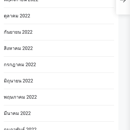
ก
ตุลาคม 2022
กันยายน 2022
สิงหาคม 2022
กรกฎาคม 2022
มิถุนายน 2022
พฤษภาคม 2022
มีนาคม 2022
กุมภาพันธ์ 2022