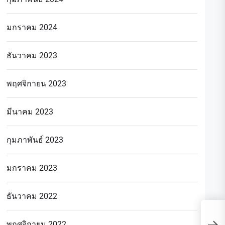
มกราคม 2024
ธันวาคม 2023
พฤศจิกายน 2023
มีนาคม 2023
กุมภาพันธ์ 2023
มกราคม 2023
ธันวาคม 2022
แ
พฤศจิกายน 2022