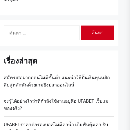
ค้นหา
สำหรับ:
เรื่องล่าสุด
สมัครufaฝากถอนไม่มีขั้นต่ำ แนะนำวิธีปั้นเงินทุนหลัก
สิบสู่หลักพันด้วยเกมยิงปลาออนไลน์
จะรู้ได้อย่างไรว่าที่กำลังใช้งานอยู่คือ UFABET เว็บแม่
ของจริง?
UFABETราคาต่อรองบอลไม่มีค่าน้ำ เดิมพันคุ้มค่า รับ