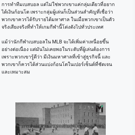
การทำทีมเบสบอล แต่ไม่ใช่พวกเขาแค่กลุ่มเดียวที่อยาก
ได้เงินก้อนโต เพราะกลุ่มผู้เล่นก็เป็นส่วนสำคัญที่เชื่อว่า
พวกเขาควรได้รับรายได้มหาศาล ในเมื่อพวกเขาเป็นตัว
จริงเสียงจริงที่ทำให้เกมกีฬานี้โด่งดังไปทั่วประเทศ
แม้ว่านักกีฬาเบสบอลใน MLB จะได้เพิ่มค่าเหนื่อยขึ้น
อย่างต่อเนื่อง แต่มันไม่เคยพอในระดับที่ผู้เล่นต้องการ
เพราะพวกเขารู้ดีว่า มีเงินมหาศาลที่เข้าสู่ธุรกิจนี้ และ
พวกเขาก็ควรได้ส่วนแบ่งก้อนโตในเปอร์เซ็นต์ที่ชัดเจน
และเหมาะสม