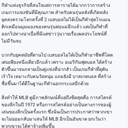
กีฬาแห่งธุรกิจที่สนใจแต่การหารายได้มากกว่าการสร้าง
เกมการแข่งขันที่มีคุณภาพ สำหรับคนรุ่นหลังที่เกิดหลัง
ยุคสงครามโลกครั้งที่ 2 เบสบอลไม่ได้เป็นกีฬาสุดโรแมน
ติกเหมือนมุมมองของคนรุ่นพ่อแม่อีกแล้ว แต่เป็นกีฬาที่
ออกไปทางน่าเบื่อที่มีแต่ข่าววุ่นวายเรื่องผลประโยชน์ที่
ไม่มีวันจบ
บวกกับยุคสมัยที่ผ่านไป เบสบอลไม่ได้เป็นกีฬาอาชีพที่โดด
เด่นเพียงหนึ่งเดียวอีกแล้ว เพราะ อเมริกันฟุตบอล ได้สร้าง
ตัวขึ้นมาจนกลายเป็นคู่แข่งที่น่ากลัว เป็นเกมกีฬาที่ดุดัน
เร้าใจ เหมาะกับคนวัยหนุ่ม แถมยังมี บาสเกตบอล ที่สร้าง
ชื่อขึ้นมาได้ดีในฐานะกีฬานอกกระแสอีกด้วย
สิ่งทำให้ MLB ดูมีภาพลักษณ์ที่แย่ถึงขีดสุดคือ การสไตรค์
ของลีกในปี 1972 หรือการสไตรค์อย่างเป็นทางการของผู้
เล่นของลีกเป็นครั้งแรก ซึ่งนั่นเป็นการประกาศว่าพวกเขา
จะไม่ยอมกลับมาเล่นให้ MLB อีกเป็นอันขาด ยกเว้นว่า
พวกเขาจะได้ค่าจ้างเพิ่มขึ้น