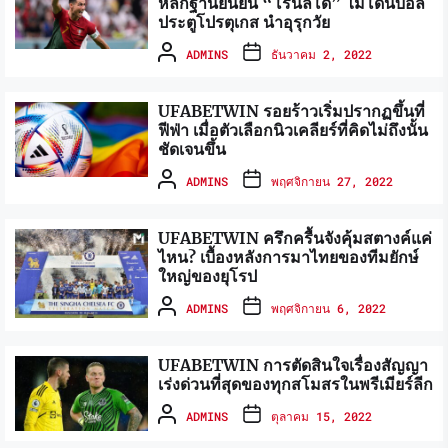
หลักฐานยืนยัน “โรนัลโด” ไม่โดนบอล
ประตูโปรตุเกส นำอุรุกวัย
ADMINS
ธันวาคม 2, 2022
UFABETWIN รอยร้าวเริ่มปรากฏขึ้นที่
ฟีฟ่า เมื่อตัวเลือกนิวเคลียร์ที่คิดไม่ถึงนั้น
ชัดเจนขึ้น
ADMINS
พฤศจิกายน 27, 2022
UFABETWIN ครึกครื้นจังคุ้มสตางค์แค่
ไหน? เบื้องหลังการมาไทยของทีมยักษ์
ใหญ่ของยุโรป
ADMINS
พฤศจิกายน 6, 2022
UFABETWIN การตัดสินใจเรื่องสัญญา
เร่งด่วนที่สุดของทุกสโมสรในพรีเมียร์ลีก
ADMINS
ตุลาคม 15, 2022