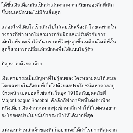
ได้ขึ้นเงินเดือนกันเป็นว่าเล่นตามความนิยมของลีกที่เพิ่ม
ขึ้นจนเหมือนจะไม่มีวันสิ้นสุด
แต่อะไรที่เติบโตเร็วเกินไปไม่เคยเป็นเรื่องดี โดยเฉพาะใน
วงการกีฬา หากไม่สามารถรับมือและปรับตัวกับการ
เติบโตที่รวดเร็วได้ทัน กราฟที่วิ่งพุ่งสูงขึ้นเหมือนไม่มีที่สิ้น
สุดก็สามารถเปลี่ยนหัวปักลงพื้นได้แบบไม่รู้ตัว
ปัญหาว่าด้วยค่าจ้าง
เงิน สามารถเป็นปัญหาที่ไม่รู้จบของใครหลายคนได้เสมอ
โดยเฉพาะในสังคมที่เต็มไปด้วยผลประโยชน์มหาศาลอยู่
ข้างหน้า เบสบอลก็เช่นกัน ในยุค 1910s กับยุคสมัยที่
Major League Baseball คือลีกกีฬาอาชีพที่โด่งดังเพียง
หนึ่งเดียว เงินจำนวนมากพุ่งเข้าหาลีก ทำให้มีแต่คนอยาก
จะโกยผลประโยชน์เข้ากระเป๋าให้ได้มากที่สุด
แน่นอนว่าเหล่าเจ้าของทีมก็อยากจะได้กำไรมากที่สุดจาก