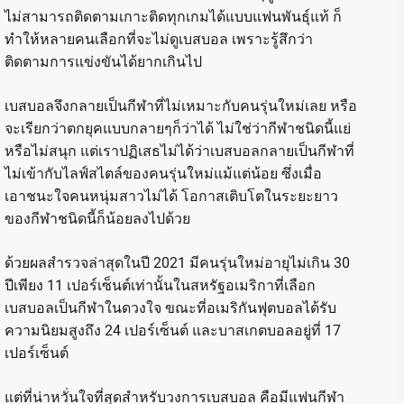
ไม่สามารถติดตามเกาะติดทุกเกมได้แบบแฟนพันธ์ุแท้ ก็
ทำให้หลายคนเลือกที่จะไม่ดูเบสบอล เพราะรู้สึกว่า
ติดตามการแข่งขันได้ยากเกินไป
เบสบอลจึงกลายเป็นกีฬาที่ไม่เหมาะกับคนรุ่นใหม่เลย หรือ
จะเรียกว่าตกยุคแบบกลายๆก็ว่าได้ ไม่ใช่ว่ากีฬาชนิดนี้แย่
หรือไม่สนุก แต่เราปฏิเสธไม่ได้ว่าเบสบอลกลายเป็นกีฬาที่
ไม่เข้ากับไลฟ์สไตล์ของคนรุ่นใหม่แม้แต่น้อย ซึ่งเมื่อ
เอาชนะใจคนหนุ่มสาวไม่ได้ โอกาสเติบโตในระยะยาว
ของกีฬาชนิดนี้ก็น้อยลงไปด้วย
ด้วยผลสำรวจล่าสุดในปี 2021 มีคนรุ่นใหม่อายุไม่เกิน 30
ปีเพียง 11 เปอร์เซ็นต์เท่านั้นในสหรัฐอเมริกาที่เลือก
เบสบอลเป็นกีฬาในดวงใจ ขณะที่อเมริกันฟุตบอลได้รับ
ความนิยมสูงถึง 24 เปอร์เซ็นต์ และบาสเกตบอลอยู่ที่ 17
เปอร์เซ็นต์
แต่ที่น่าหวั่นใจที่สุดสำหรับวงการเบสบอล คือมีแฟนกีฬา