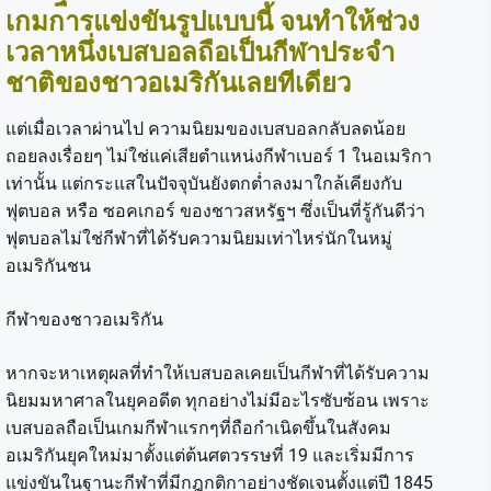
เกมการแข่งขันรูปแบบนี้ จนทำให้ช่วง
เวลาหนึ่งเบสบอลถือเป็นกีฬาประจำ
ชาติของชาวอเมริกันเลยทีเดียว
แต่เมื่อเวลาผ่านไป ความนิยมของเบสบอลกลับลดน้อย
ถอยลงเรื่อยๆ ไม่ใช่แค่เสียตำแหน่งกีฬาเบอร์ 1 ในอเมริกา
เท่านั้น แต่กระแสในปัจจุบันยังตกต่ำลงมาใกล้เคียงกับ
ฟุตบอล หรือ ซอคเกอร์ ของชาวสหรัฐฯ ซึ่งเป็นที่รู้กันดีว่า
ฟุตบอลไม่ใช่กีฬาที่ได้รับความนิยมเท่าไหร่นักในหมู่
อเมริกันชน
กีฬาของชาวอเมริกัน
หากจะหาเหตุผลที่ทำให้เบสบอลเคยเป็นกีฬาที่ได้รับความ
นิยมมหาศาลในยุคอดีต ทุกอย่างไม่มีอะไรซับซ้อน เพราะ
เบสบอลถือเป็นเกมกีฬาแรกๆที่ถือกำเนิดขึ้นในสังคม
อเมริกันยุคใหม่มาตั้งแต่ต้นศตวรรษที่ 19 และเริ่มมีการ
แข่งขันในฐานะกีฬาที่มีกฎกติกาอย่างชัดเจนตั้งแต่ปี 1845