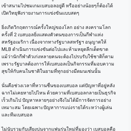
เข้าสนามไปชมเกมเบสบอลอยู่ดี หรืออย่างน้อยๆก็ต้องได้
เปิดวิทยุฟังรายงานการแข่งขันแบบสดๆ
ยิ่งเกิดวิกฤตการณ์ครั้งใหญ่ของโลก อย่าง สงครามโลก
ครั้งที่ 2 เบสบอลยิ่งแสดงตัวตนของการเป็นกีฬาแห่ง
สหรัฐอเมริกา เนื่องจากทางรัฐบาลสหรัฐฯ อนุญาตให้
MLB ดำเนินการแข่งขันต่อไปและห้ามหยุดลีกเด็ดขาด
แม้ว่านักกีฬาตัวเก่งหลายคนจะต้องไปรบรับใช้ชาติก็ตาม
เพราะรัฐบาลต้องการให้เบสบอลเป็นกิจกรรมที่มอบความ
สุขให้กับคนในชาติในยามที่ทุกอย่างมืดมนเช่นนั้น
นั่นคือช่วงเวลาที่หวานชื่นของเบสบอล แต่ปัญหาที่อยู่หลัง
ฉากไม่เคยหายไปไหน ด้วยความที่เบสบอลกลายเป็นธุรกิจ
เร็วเกินไป ปัญหาหลายๆอย่างจึงไม่ได้มีการจัดการอย่าง
เหมาะสม โดยเฉพาะปัญหาการแบ่งรายได้ระหว่างผู้เล่น
และทีมเบสบอล
ไม่นับรวมกับเสียงบ่นจากแฟนรุ่นใหม่ที่มองว่า เบสบอลคือ