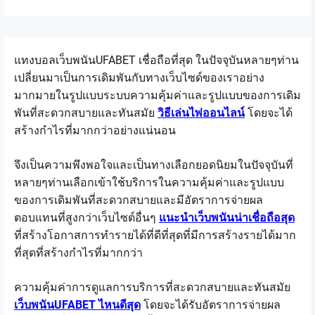
แทงบอลเว็บพนันUFABET เชื่อถือที่สุด ในปัจจุบันหลายๆท่าน
เปลี่ยนมาเป็นการเดิมพันกับทางเว็บไซด์ของเราอย่าง
มากมายในรูปแบบระบบความคุ้มค่าและรูปแบบของการเดิม
พันที่สะดวกสบายและทันสมัย
วิธีเล่นไพ่ออนไลน์
โดยจะได้
สร้างกำไรที่มากกว่าอย่างแน่นอน
จึงเป็นความพึงพอใจและเป็นทางเลือกยอดนิยมในปัจจุบันที่
หลายๆท่านเลือกเข้าใช้บริการในความคุ้มค่าและรูปแบบ
ของการเดิมพันที่สะดวกสบายและมีอัตราการจ่ายผล
ตอบแทนที่สูงกว่าเว็บไซต์อื่นๆ
แนะนำเว็บพนันน่าเชื่อถือสุด
ที่สร้างโอกาสการทำรายได้ที่ดีที่สุดที่มีการสร้างรายได้มาก
ที่สุดที่สร้างกำไรที่มากกว่า
ความคุ้มค่าการดูแลการบริการที่สะดวกสบายและทันสมัย
เว็บพนันUFABET ไหนดีสุด
โดยจะได้รับอัตราการจ่ายผล