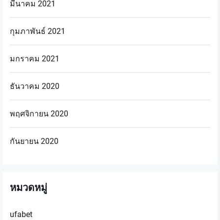
มีนาคม 2021
กุมภาพันธ์ 2021
มกราคม 2021
ธันวาคม 2020
พฤศจิกายน 2020
กันยายน 2020
หมวดหมู่
ufabet