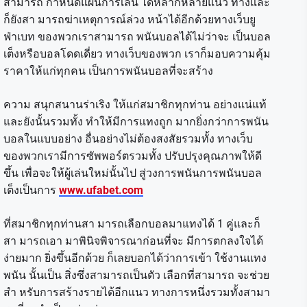
สามารถ กำหนดแผนการเล่น ได้หลากหลายแนว ทางและ
ก็ยังสา มารถฆ่าเหตุการณ์ล่วง หน้าได้อีกด้วยทางเว็บยู
ฟ่าเบท ของพวกเราสามารถ พนันบอลได้ไม่ว่าจะ เป็นบอล
เต็งหรือบอลโดดเดี่ยว ทางเว็บของพวก เราก็มอบความคุ้ม
ราคาให้แก่ทุกคน เป็นการพนันบอลที่จะสร้าง
ความ สนุกสนานร่าเริง ให้แก่สมาชิกทุกท่าน อย่างแน่แท้
และยังนั้นรวมทั้ง ทำให้มีการแทงถูก มากยิ่งกว่าการพนัน
บอลในแบบอย่าง อื่นอย่างไม่ต้องสงสัยรวมทั้ง ทางเว็บ
ของพวกเรามีการซัพพอร์ตรวมทั้ง ปรับปรุงคุณภาพให้ดี
ขึ้น เพื่อจะให้ผู้เล่นใหม่นั้นไป สู่วงการพนันการพนันบอล
เต็งเป็นการ
www.ufabet.com
ที่สมาชิกทุกท่านสา มารถเลือกบอลมาแทงได้ 1 คู่และก็
สา มารถเอา มาพินิจพิจารณาก่อนที่จะ มีการตกลงใจได้
ง่ายมาก ยิ่งขึ้นอีกด้วย ก็เลยบอกได้ว่าการเข้า ใช้งานแทง
พนัน นั้นเป็น สิ่งซึ่งสามารถเป็นตัว เลือกที่สามารถ จะช่วย
สำ หรับการสร้างรายได้อีกแนว ทางการหนึ่งรวมทั้งสามา