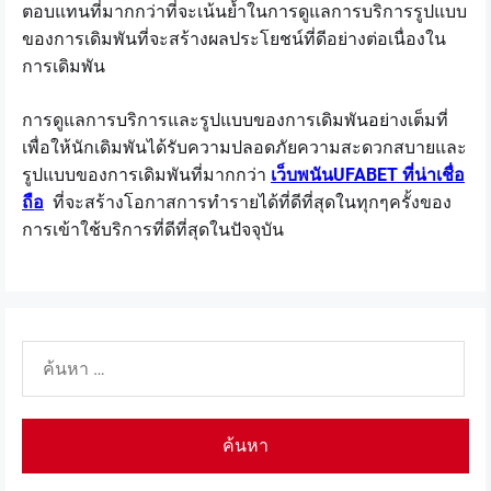
ตอบแทนที่มากกว่าที่จะเน้นย้ำในการดูแลการบริการรูปแบบ
ของการเดิมพันที่จะสร้างผลประโยชน์ที่ดีอย่างต่อเนื่องใน
การเดิมพัน
การดูแลการบริการและรูปแบบของการเดิมพันอย่างเต็มที่
เพื่อให้นักเดิมพันได้รับความปลอดภัยความสะดวกสบายและ
รูปแบบของการเดิมพันที่มากกว่า
เว็บพนันUFABET ที่น่าเชื่อ
ถือ
ที่จะสร้างโอกาสการทํารายได้ที่ดีที่สุดในทุกๆครั้งของ
การเข้าใช้บริการที่ดีที่สุดในปัจจุบัน
ค้นหา
สำหรับ: