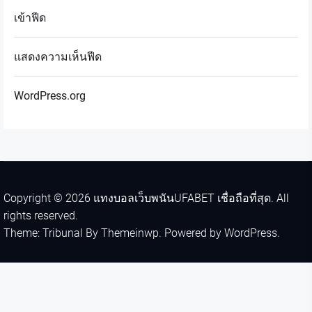
เข้าฟีด
แสดงความเห็นฟีด
WordPress.org
Copyright © 2026
แทงบอลเว็บพนันUFABET เชื่อถือที่สุด.
All
rights reserved.
Theme: Tribunal By
Themeinwp.
Powered by
WordPress.