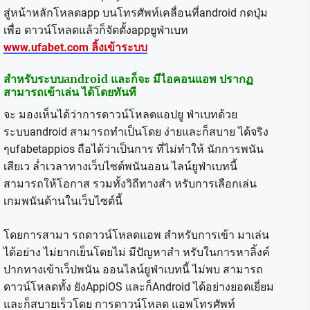
สู่หน้าหลักโหลดapp บนโทรศัพท์เคลื่อนที่android กดปุ่ม
เพื่อ ดาวน์โหลดแล้วก็จัดตั้งappยูฟ่าเบท
www.ufabet.com ลิ้งเข้าระบบ
สำหรับระบบandroid และก็จะ มีไอคอนแอพ ปรากฏ
สามารถเข้าเล่น ได้โดยทันที
จะ มองเห็นได้ว่าการดาวน์โหลดแอปยู ฟ่าเบทด้วย
ระบบandroid สามารถทำเป็นโดย ง่ายและก็สบาย ได้จริง
ๆufabetappios ถือได้ว่าเป็นการ ที่ไม่ทำให้ นักการพนัน
เสียเว ล่ำเวลาทางเว็บไซต์พนันออน ไลน์ยูฟ่าเบทนี้
สามารถให้โอกาส รวมทั้งวิถีทางสำ หรับการเลือกเล่น
เกมพนันด้านในเว็บไซต์นี้
โดยการสามา รถดาวน์โหลดแอพ สำหรับการเข้า มาเล่น
ได้อย่าง ไม่ยากเย็นโดยไม่ มีปัญหาสำ หรับในการหาลิ้งค์
ปากทางเข้าเว็ปพนัน ออนไลน์ยูฟ่าเบทนี้ ไม่พบ สามารถ
ดาวน์โหลดทั้ง ยังAppiOS และก็Android ได้อย่างยอดเยี่ยม
และก็สบายเร็วโดย การดาวน์โหลด แอพโทรศัพท์