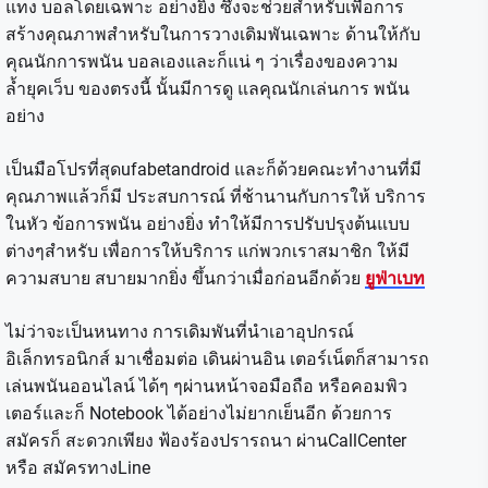
แทง บอลโดยเฉพาะ อย่างยิ่ง ซึ่งจะช่วยสำหรับเพื่อการ
สร้างคุณภาพสำหรับในการวางเดิมพันเฉพาะ ด้านให้กับ
คุณนักการพนัน บอลเองและก็แน่ ๆ ว่าเรื่องของความ
ล้ำยุคเว็บ ของตรงนี้ นั้นมีการดู แลคุณนักเล่นการ พนัน
อย่าง
เป็นมือโปรที่สุดufabetandroid และก็ด้วยคณะทำงานที่มี
คุณภาพแล้วก็มี ประสบการณ์ ที่ช้านานกับการให้ บริการ
ในหัว ข้อการพนัน อย่างยิ่ง ทำให้มีการปรับปรุงต้นแบบ
ต่างๆสำหรับ เพื่อการให้บริการ แก่พวกเราสมาชิก ให้มี
ความสบาย สบายมากยิ่ง ขึ้นกว่าเมื่อก่อนอีกด้วย
ยูฟ่าเบท
ไม่ว่าจะเป็นหนทาง การเดิมพันที่นำเอาอุปกรณ์
อิเล็กทรอนิกส์ มาเชื่อมต่อ เดินผ่านอิน เตอร์เน็ตก็สามารถ
เล่นพนันออนไลน์ ได้ๆ ๆผ่านหน้าจอมือถือ หรือคอมพิว
เตอร์และก็ Notebook ได้อย่างไม่ยากเย็นอีก ด้วยการ
สมัครก็ สะดวกเพียง ฟ้องร้องปรารถนา ผ่านCallCenter
หรือ สมัครทางLine