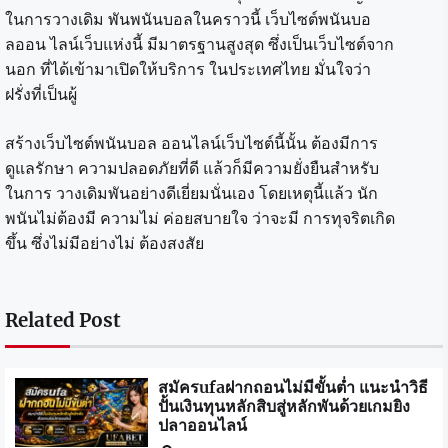
ในการวางเดิม พันพนันบอลในคราวนี้ เว็บไซต์พนันบอ
ลออน ไลน์เว็บแห่งนี้ มีมาตรฐานสูงสุด ซึ่งเป็นเว็บไซต์จาก
นอก ที่ได้เข้ามาเปิดให้บริการ ในประเทศไทย มั่นใจว่า
ฝรั่งที่เป็นผู้
สร้างเว็บไซต์พนันบอล ออนไลน์เว็บไซต์นี้นั้น ต้องมีการ
ดูแลรักษา ความปลอดภัยที่ดี แล้วก็มีความยั่งยืนสำหรับ
ในการ วางเดิมพันอย่างดีเยี่ยมนั่นเอง โดยเหตุนี้แล้ว นัก
พนันไม่ต้องมี ความไม่ ค่อยสบายใจ ว่าจะมี การทุจริตเกิด
ขึ้น ซึ่งไม่มีอย่างไม่ ต้องสงสัย
Related Post
สมัครufaฝากถอนไม่มีขั้นต่ำ แนะนำวิธี
ปั้นเงินทุนหลักสิบสู่หลักพันด้วยเกมยิง
ปลาออนไลน์