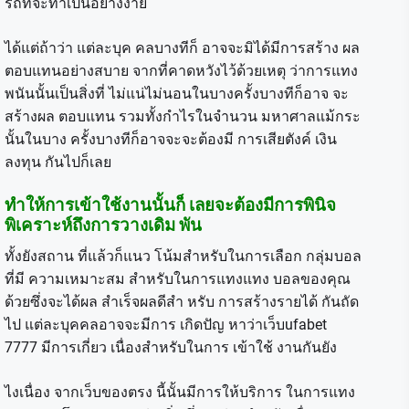
รถที่จะทำเป็นอย่างง่าย
ได้แต่ถ้าว่า แต่ละบุค คลบางทีก็ อาจจะมิได้มีการสร้าง ผล
ตอบแทนอย่างสบาย จากที่คาดหวังไว้ด้วยเหตุ ว่าการแทง
พนันนั้นเป็นสิ่งที่ ไม่แน่ไม่นอนในบางครั้งบางทีก็อาจ จะ
สร้างผล ตอบแทน รวมทั้งกำไรในจำนวน มหาศาลแม้กระ
นั้นในบาง ครั้งบางทีก็อาจจะจะต้องมี การเสียตังค์ เงิน
ลงทุน กันไปก็เลย
ทำให้การเข้าใช้งานนั้นก็ เลยจะต้องมีการพินิจ
พิเคราะห์ถึงการวางเดิม พัน
ทั้งยังสถาน ที่แล้วก็แนว โน้มสำหรับในการเลือก กลุ่มบอล
ที่มี ความเหมาะสม สำหรับในการแทงแทง บอลของคุณ
ด้วยซึ่งจะได้ผล สำเร็จผลดีสำ หรับ การสร้างรายได้ กันถัด
ไป แต่ละบุคคลอาจจะมีการ เกิดปัญ หาว่าเว็บufabet
7777 มีการเกี่ยว เนื่องสำหรับในการ เข้าใช้ งานกันยัง
ไงเนื่อง จากเว็บของตรง นี้นั้นมีการให้บริการ ในการแทง