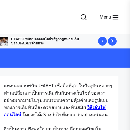
Menu
Tพนันบอลออนไลน์ฟรีถูกกฏหมาย เว็บ
UFABETเข้าเว็บแทงบอลอย่าง
ABETจ่ายตรง
มืออาชีพที่ง่ายและปลอดภัย
แทงบอลเว็บพนันUFABET เชื่อถือที่สุด ในปัจจุบันหลายๆ
ท่านเปลี่ยนมาเป็นการเดิมพันกับทางเว็บไซด์ของเรา
อย่างมากมายในรูปแบบระบบความคุ้มค่าและรูปแบบ
ของการเดิมพันที่สะดวกสบายและทันสมัย
วิธีเล่นไพ่
ออนไลน์
โดยจะได้สร้างกำไรที่มากกว่าอย่างแน่นอน
จึงเป็นความพึงพอใจและเป็นทางเลือกยอดนิยมใน