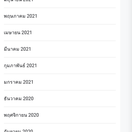
พฤษภาคม 2021
เมษายน 2021
มีนาคม 2021
กุมภาพันธ์ 2021
มกราคม 2021
ธันวาคม 2020
พฤศจิกายน 2020
กันยายน 2020