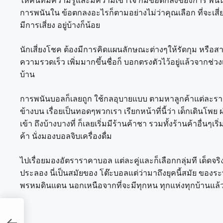
ให้คนที่มีความรู้และมีความเข้าใจ ก็มีข้อตกลงของการ พนัน
การพนันใน ข้อตกลงอะไรก็ตามอย่างไม่ว่าคุณเลือก ที่จะเส
มีการเสี่ยง อยู่บ้างก็น้อย
นักเสี่ยงโชค ต้องมีการคิดแผนลักษณะต่างๆให้รัดกุม
หรือสา
ความรวดเร็ว เพิ่มมากขึ้นชื่อก็ บอกตรงตัวไว้อยู่แล้วจากช่วงเก
บ้าน
การพนันบอลก็เลยถูก ใช้กลอุบายแบบ ตามหาลูกค้า
แต่ละรา
ข้าง
บน เรื่อยเป็นทอดๆพวกเรา เรียกหน้าที่นี้ว่า เด็กเดินโพย ผ่
เข้า ถึงบ้างบางที่
ก็เลย
เริ่มมีร้านค้าชา รวมทั้งร้านค้าอื่นๆ
เริ
ค้า นั่งมองบอลจิบเครื่องดื่ม
ไปเรื่อยมอง
อัตราราคาบอล แต่ละคู่และก็เลือกกลุ่มที เด็ดจ
ประลอง นี่เป็นสมัยของ โต๊ะ
บอลแต่ว่ามาถึงยุคนี้สมัย ของระ
พรหมดินแดน นอกเหนือจากที่จะมีทุกหน ทุก
แห่งทุกบ้านแล้
ก