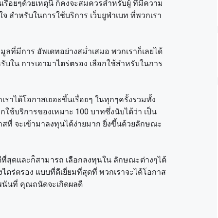
้นเรื่อยๆด้วยเหตุนี้ ก็คงจะสมควรสำหรับผู้ ที่มีความ
นใจ สำหรับในการใช้บริการ เว็บยูฟ่าเบท ที่พวกเรา
้อมูลที่มีการ อัพเดทอย่างสม่ำเสมอ พวกเราก็เลยได้
หรับใน การเอามาไตร่ตรอง เลือกใช้สำหรับในการ
เราได้โอกาสเยอะขึ้นเรื่อยๆ ในทุกๆครั้งรวมทั้ง
อกใช้บริการของ
เหมาะ 100 บาทซึ่งนับได้ว่า เป็น
สที่ จะเข้ามาลงทุนได้ง่าย
มาก ยิ่งขึ้นด้วยลักษณะ
ี่สุดและก็
สามารถ เลือกลงทุนใน ลักษณะต่างๆได้
่ตรอง แบบที่ดีเยี่ยมที่
สุดที่ พวกเราจะได้โอกาส
นันที่ คุณถนัดจะเกิดผลดี