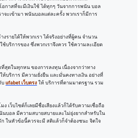
กาสที่จะมีเงินใช้ ได้ทุกๆ วันจากการพนัน บอล
าจะเข้ามา พนันบอลแต่ละครั้ง พวกเราก็มีการ
งรายได้ให้พวกเรา ได้จริงอย่างที่ผู้คน จำนวน
กใช้บริการของ ซึ่งพวกเราจึงควร ใช้ความละเอียด
ยมที่สุดใน
ทุกหน ของการลงทุน เนื่องจากว่าทาง
ห้บริการ มีความยั่งยืน และมั่น
คงทางเงิน อย่างที่
กับ
ufabet เว็บตรง
ให้ บริการที่ตามมาตรฐาน รวม
มง เว็บไซต์ก็เลย
มีชื่อเสียงแล้วก็ได้รับ
ความเชื่อถือ
รพนันบอล มีความสบายสบายและไม่ยุ่งยากสำหรับ
ใน
ัก ในหัวข้อนี้ควรจะมี สติแล้วก็จำต้องชนะ จิตใจ