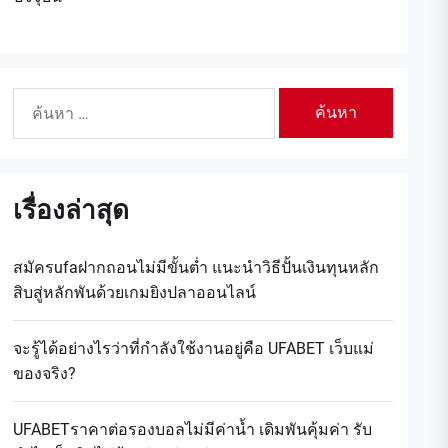
ค้นหา
สำหรับ:
เรื่องล่าสุด
สมัครufaฝากถอนไม่มีขั้นต่ำ แนะนำวิธีปั้นเงินทุนหลัก
สิบสู่หลักพันด้วยเกมยิงปลาออนไลน์
จะรู้ได้อย่างไรว่าที่กำลังใช้งานอยู่คือ UFABET เว็บแม่
ของจริง?
UFABETราคาต่อรองบอลไม่มีค่าน้ำ เดิมพันคุ้มค่า รับ