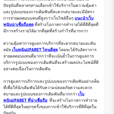
ปัจจุบันที่หลายๆท่านเลือกเข้าใช้บริการในความคุ้มค่า
และรูปแบบของการเดิมพันที่สะดวกสบายและมีอัตรา
การจ่ายผลตอบแทนที่สูงกว่าเว็บไซต์อื่นๆ
แนะนำเว็บ
พนันน่าเชื่อถือสุด
ที่สร้างโอกาสการทำรายได้ที่ดีที่สุดที่
มีการสร้างรายได้มากที่สุดที่สร้างกำไรที่มากกว่า
ความคุ้มค่าการดูแลการบริการที่สะดวกสบายและทัน
สมัย
เว็บพนันUFABET ไหนดีสุด
โดยจะได้รับอัตราการ
จ่ายผลตอบแทนที่มากกว่าที่จะเน้นย้ำในการดูแลการ
บริการรูปแบบของการเดิมพันที่จะสร้างผลประโยชน์ที่ดี
อย่างต่อเนื่องในการเดิมพัน
การดูแลการบริการและรูปแบบของการเดิมพันอย่างเต็ม
ที่เพื่อให้นักเดิมพันได้รับความปลอดภัยความสะดวก
สบายและรูปแบบของการเดิมพันที่มากกว่า
เว็บ
พนันUFABET ที่น่าเชื่อถือ
ที่จะสร้างโอกาสการทําราย
ได้ที่ดีที่สุดในทุกๆครั้งของการเข้าใช้บริการที่ดีที่สุดใน
ปัจจุบัน