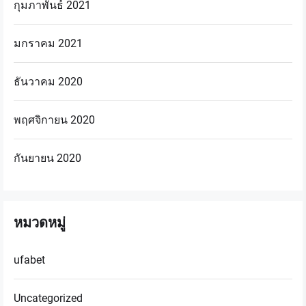
กุมภาพันธ์ 2021
มกราคม 2021
ธันวาคม 2020
พฤศจิกายน 2020
กันยายน 2020
หมวดหมู่
ufabet
Uncategorized