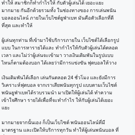
ทำให้ สมาชิกก็ทำกำไรให้ กับตัวผู้เล่นได้ เยอะแยะ
มากมาย กันอีกด้วยรวมทั้ง ในช่องทางของ การเล่นพนัน
บอลออนไลน์ ภายในเว็บไซต์ยูฟ่าเบท มันคือตัวเลือกที่ดี
ที่สุด และทำให้
ผู้เล่นทุกท่าน ที่เข้ามาใช้บริการภายใน เว็บไซต์ได้เลือกรูป
แบบ ในการหารายได้และ ทำกำไรให้กับตัวผู้เล่นได้ตลอด
เวลา และไม่ว่าผู้เล่นจะเข้ามา วางเงินเดิมพันในรูปแบบ
ไหนก็ตามต้องบอก ได้เลยว่ามีการแข่งขัน ฟุตบอลให้วาง
เงินเดิมพันได้เลือก เล่นกันตลอด 24 ชั่วโมง และยังมีการ
วิเคราะห์ฟุตบอล จากเราเสียพนันทุกรูป แบบตามเว็บไซต์
พนันยูฟ่าเบทได้รวบรวมนำ มาเปิดให้ผู้เล่นได้ ทำความ
เข้าใจศึกษา รายได้เพื่อที่จะทำกำไร ให้กับผู้เล่นได้เยอะ
แยะ
มากมายจากนั้นเอง ก็เป็นเว็บไซต์ พนันออนไลน์ที่มี
มาตรฐาน และเปิดให้บริการทุกวัน ทำให้ผู้เล่นพนันบอล ที่