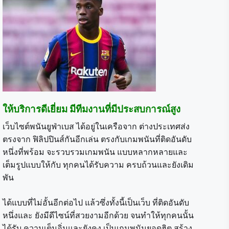
ให้บริการดีเยี่ยม มีทีมงานที่มีประสบการณ์สูง
เว็บไซต์พนันยูฟ่าเบส ได้อยู่ในเครือจาก ต่างประเทศส่ง
ตรงจาก ฟิลิปปินส์กันอีกเล่น ตรงกับเกมพนันที่ติดอันดับ
หนึ่งที่พร้อม จะรวบรวมเกมพนัน แบบหลากหลายและ
เต็มรูปแบบให้กับ ทุกคนได้รับความ ครบถ้วนและยังเดิม
พัน
ได้แบบที่ไม่อั้นอีกต่อไป แล้วซึ่งทั้งนี้เป็นเว็บ ที่ติดอันดับ
หนึ่งและ ยังมีดีไซน์ที่สวยงามอีกด้วย จนทำให้ทุกคนนั้น
ได้รับ ความเต็มอิ่มและยังคง เป็นเกมพนันยอดฮิต สร้าง