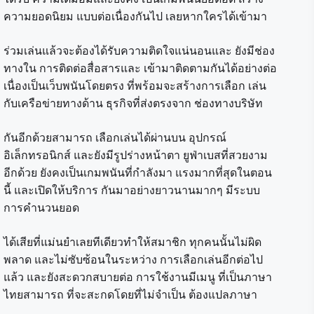
ความยอดนิยม แบบต่อเนื่องกันไป เลยหากใครได้เข้ามา
ร่วมเล่นแล้วจะต้องได้รับความติดใจแน่นอนและ ยังมีช่อง
ทางใน การติดต่อสื่อสารและ เข้ามาติดตามกันได้อย่างต่อ
เนื่อง
เป็นเว็บพนันโดยตรง ที่พร้อมจะสร้างการเลือก เล่น
กับเครือข่ายทางด้าน ธุรกิจที่ส่งตรงจาก ช่องทางบริษัท
กันอีกด้วยสามารถ เลือกเล่นได้ผ่านบน อุปกรณ์
อิเล็กทรอนิกส์ และยังมีรูปร่างหน้าตา ยูฟ่าเบสที่สวยงาม
อีกด้วย ยังคงเป็นเกมพนันที่กำลังมา แรงมากที่สุดในตอน
นี้ และเปิดให้บริการ กันมาอย่างยาวนานมากๆ มีระบบ
การคำนวนยอด
ได้เสียที่แม่นยำเลยทีเดียวทำให้สมาชิก ทุกคนนั้นไม่ผิด
พลาด และไม่ซับซ้อนในระหว่าง การเลือกเล่นอีกต่อไป
แล้ว และยังสะดวกสบายต่อ การใช้งานมีเมนู ที่เป็นภาษา
ไทยสามารถ ที่จะสะกดโดยที่ไม่จำเป็น ต้องแปลภาษา