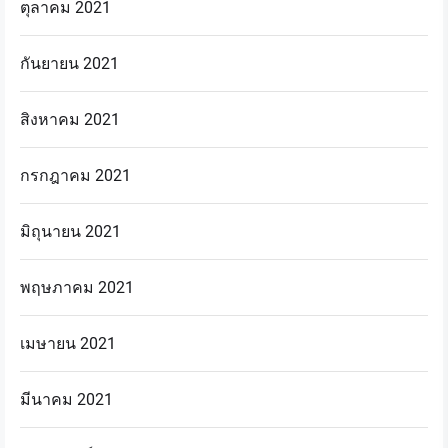
ตุลาคม 2021
กันยายน 2021
สิงหาคม 2021
กรกฎาคม 2021
มิถุนายน 2021
พฤษภาคม 2021
เมษายน 2021
มีนาคม 2021