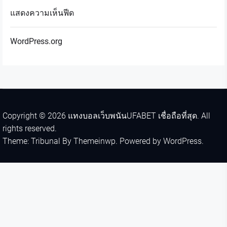
แสดงความเห็นฟีด
WordPress.org
Copyright © 2026
แทงบอลเว็บพนันUFABET เชื่อถือที่สุด.
All
rights reserved.
Theme: Tribunal By
Themeinwp.
Powered by
WordPress.