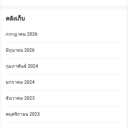
คลังเก็บ
กรกฎาคม 2026
มิถุนายน 2026
กุมภาพันธ์ 2024
มกราคม 2024
ธันวาคม 2023
พฤศจิกายน 2023