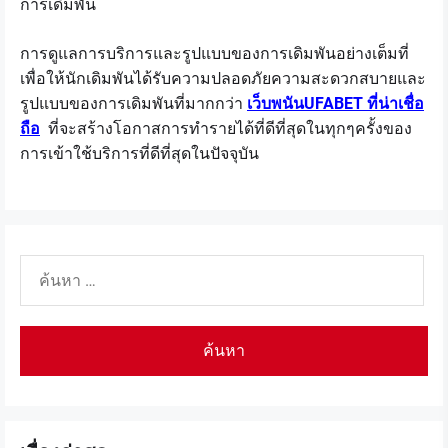
การเดิมพัน
การดูแลการบริการและรูปแบบของการเดิมพันอย่างเต็มที่
เพื่อให้นักเดิมพันได้รับความปลอดภัยความสะดวกสบายและ
รูปแบบของการเดิมพันที่มากกว่า
เว็บพนันUFABET ที่น่าเชื่อ
ถือ
ที่จะสร้างโอกาสการทํารายได้ที่ดีที่สุดในทุกๆครั้งของ
การเข้าใช้บริการที่ดีที่สุดในปัจจุบัน
ค้นหา
สำหรับ: