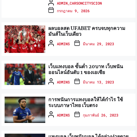
ADMIN_CARSONCITYSCION
กรกฎาคม 9, 2026
ผลบอลสด UFABET ครบจบทุกความ
มันส์ในเว็บเดียว
ADMINS
มีนาคม 29, 2023
เว็บแทงบอล ขั้นต่ำ 20บาท เว็บพนัน
ออนไลน์อันดับ 1 ของเอเชีย
ADMINS
มีนาคม 13, 2023
การพนันการแทงบอลให้ได้กำไร ใช้
ระบบภาษาไทย เว็บตรง
ADMINS
กุมภาพันธ์ 26, 2023
แทงบอล เว็บพนันบอล ได้อย่างง่ายดาย