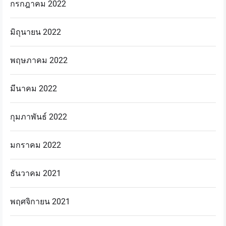
กรกฎาคม 2022
มิถุนายน 2022
พฤษภาคม 2022
มีนาคม 2022
กุมภาพันธ์ 2022
มกราคม 2022
ธันวาคม 2021
พฤศจิกายน 2021