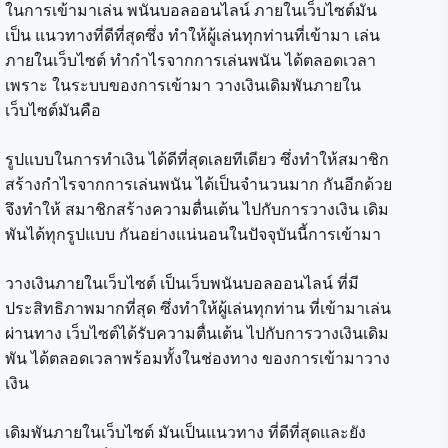
ในการเข้ามาเล่น พนันบอลออนไลน์ ภายในเว็บไซต์มัน
เป็น แนวทางที่ดีที่สุดซึ่ง ทำให้ผู้เล่นทุกท่านที่เข้ามา เล่น
ภายในเว็บไซต์ ทำกำไรจากการเล่นพนัน ได้ตลอดเวลา
เพราะ ในระบบของการเข้ามา วางเงินเดิมพันภายใน
เว็บไซต์มันคือ
รูปแบบในการทำเงิน ได้ดีที่สุดเลยทีเดียว ซึ่งทำให้สมาชิก
สร้างกำไรจากการเล่นพนัน ได้เป็นจำนวนมาก กันอีกด้วย
จึงทำให้ สมาชิกสร้างความตื่นเต้น ไปกับการวางเงิน เดิม
พันได้ทุกรูปแบบ กันอย่างแน่นอน
ในปัจจุบันนี้การเข้ามา
วางเงินภายในเว็บไซต์ เป็นเว็บพนันบอลออนไลน์ ที่มี
ประสิทธิภาพมากที่สุด ซึ่งทำให้ผู้เล่นทุกท่าน ที่เข้ามาเล่น
ผ่านทาง เว็บไซต์ได้รับความตื่นเต้น ไปกับการวางเงินเดิม
พัน ได้ตลอดเวลาพร้อมทั้งในช่องทาง ของการเข้ามาวาง
เงิน
เดิมพันภายในเว็บไซต์ มันเป็นแนวทาง ที่ดีที่สุดและยัง