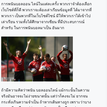
การพนันบอลออน ไลน์ในแต่ละครั้ง พวกเราจำต้องเลือก
เว็บไซต์ที่ก็ดี พวกเราจะต้องเล่าเรียนข้อมูลที่ ได้มาจากที่
พวกเรา เป็นพวกที่ในเว็บไซต์ไซน์ มีให้พวกเราได้เข้าไป
เล่าเรียน รวมทั้งได้ศึกษาจากเซียน ที่มีประสบการณ์
สำหรับ ในการพนันบอลมาเป็น อันมาก
ถ้ามีความคิดว่าพนัน บอลออนไลน์ แม้กระนั้นในความ
จริงมันอาจจะไม่ง่ายขนาดนั้น แต่ว่าก็คงจะไม่ ยากจน
กระทั่งเกินความจำเป็น ถ้าหากเดินทางถูก เพราะว่าบาง