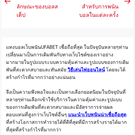
Previous
N
ลักษณะของบอลส
สำหรับการพนัน
เรื่อง
post:
po
เต็ป
บอลในแต่ละครั้ง
แทงบอลเว็บพนันUFABET เชื่อถือที่สุด ในปัจจุบันหลายๆท่าน
เปลี่ยนมาเป็นการเดิมพันกับทางเว็บไซด์ของเราอย่าง
มากมายในรูปแบบระบบความคุ้มค่าและรูปแบบของการเดิม
พันที่สะดวกสบายและทันสมัย
วิธีเล่นไพ่ออนไลน์
โดยจะได้
สร้างกำไรที่มากกว่าอย่างแน่นอน
จึงเป็นความพึงพอใจและเป็นทางเลือกยอดนิยมในปัจจุบันที่
หลายๆท่านเลือกเข้าใช้บริการในความคุ้มค่าและรูปแบบ
ของการเดิมพันที่สะดวกสบายและมีอัตราการจ่ายผล
ตอบแทนที่สูงกว่าเว็บไซต์อื่นๆ
แนะนำเว็บพนันน่าเชื่อถือสุด
ที่สร้างโอกาสการทำรายได้ที่ดีที่สุดที่มีการสร้างรายได้มาก
ที่สุดที่สร้างกำไรที่มากกว่า