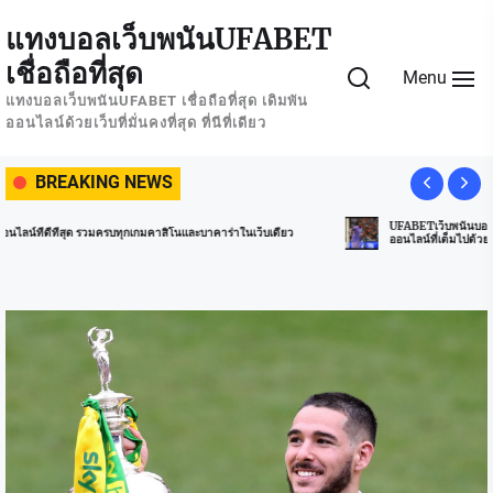
Skip
แทงบอลเว็บพนันUFABET
to
เชื่อถือที่สุด
the
Menu
content
แทงบอลเว็บพนันUFABET เชื่อถือที่สุด เดิมพัน
ออนไลน์ด้วยเว็บที่มั่นคงที่สุด ที่นีที่เดียว
BREAKING NEWS
UFABETเว็บพนันบอลถูกกฏหมายรวดเร็วที่สุด ปลายทางสุดพิเศษสำหรับการเดิมพันฟุตบอล
ออนไลน์ที่เต็มไปด้วยความตื่นเต้น