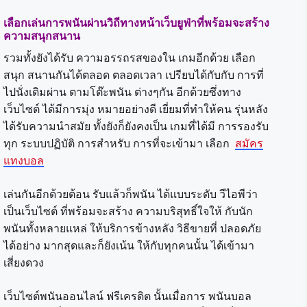
เลือกเล่นการพนันผ่านวิถีทางหน้าเว็บยูฟ่าที่พร้อมจะสร้าง
ความสนุกสนาน
รวมทั้งยังได้รับ ความอรรถรสของใน เกมอีกด้วย เลือก
สนุก สนานกันได้ตลอด ตลอดเวลา เปรียบได้กับกับ การที่
ไปนั่งเดิมผ่าน ตามโต๊ะพนัน ต่างๆกัน อีกด้วยซึ่งทาง
เว็บไซต์ ได้มีการมุ่ง หมายอย่างดี เยี่ยมที่ทำให้คน รุ่นหลัง
ได้รับความนำสมัย ทั้งยังก็ยังคงเป็น เกมที่ได้มี การรองรับ
ทุก ระบบปฏิบัติ การสำหรับ การที่จะเข้ามา เลือก
สมัคร
แทงบอล
เล่นกันอีกด้วยต้อน รับแล้วก็พนัน ได้แบบระดับ วีไอพีว่า
เป็นเว็บไซต์ ที่พร้อมจะสร้าง ความบริสุทธิ์ใจให้ กับนัก
พนันทั้งหลายแหล่ ให้บริการข้างหลัง วิธีขายที่ ปลอดภัย
ได้อย่าง มากสุดและก็ยังเน้น ให้กับทุกคนนั้น ได้เข้ามา
เสี่ยงดวง
เว็บไซต์พนันออนไลน์ ฟรีเครดิต นั้นเมื่อการ พนันบอล