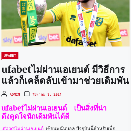
UFABET
ufabetไม่ผ่านเอเยนต์ มีวิธีการ
แล้วก็เคล็ดลับเข้ามาช่วยเดิมพัน
ADMIN
สิงหาคม 3, 2021
ufabetไม่ผ่านเอเยนต์ เป็นสิ่งที่น่า
ดึงดูดใจนักเดิมพันได้ดี
ufabetไม่ผ่านเอเยนต์
เซียนพนันบอล ปัจจุบันนี้สำหรับเพื่อ