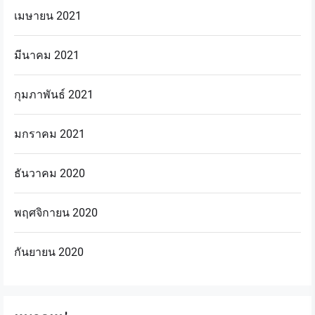
เมษายน 2021
มีนาคม 2021
กุมภาพันธ์ 2021
มกราคม 2021
ธันวาคม 2020
พฤศจิกายน 2020
กันยายน 2020