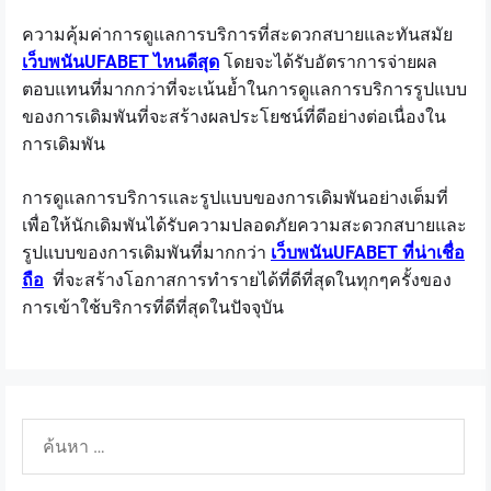
ความคุ้มค่าการดูแลการบริการที่สะดวกสบายและทันสมัย
เว็บพนันUFABET ไหนดีสุด
โดยจะได้รับอัตราการจ่ายผล
ตอบแทนที่มากกว่าที่จะเน้นย้ำในการดูแลการบริการรูปแบบ
ของการเดิมพันที่จะสร้างผลประโยชน์ที่ดีอย่างต่อเนื่องใน
การเดิมพัน
การดูแลการบริการและรูปแบบของการเดิมพันอย่างเต็มที่
เพื่อให้นักเดิมพันได้รับความปลอดภัยความสะดวกสบายและ
รูปแบบของการเดิมพันที่มากกว่า
เว็บพนันUFABET ที่น่าเชื่อ
ถือ
ที่จะสร้างโอกาสการทํารายได้ที่ดีที่สุดในทุกๆครั้งของ
การเข้าใช้บริการที่ดีที่สุดในปัจจุบัน
ค้นหา
สำหรับ: