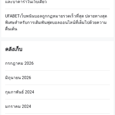
และบาคาร่าในเว็บเดียว
UFABETเว็บพนันบอลถูกกฏหมายรวดเร็วที่สุด ปลายทางสุด
พิเศษสำหรับการเดิมพันฟุตบอลออนไลน์ที่เต็มไปด้วยความ
ตื่นเต้น
คลังเก็บ
กรกฎาคม 2026
มิถุนายน 2026
กุมภาพันธ์ 2024
มกราคม 2024