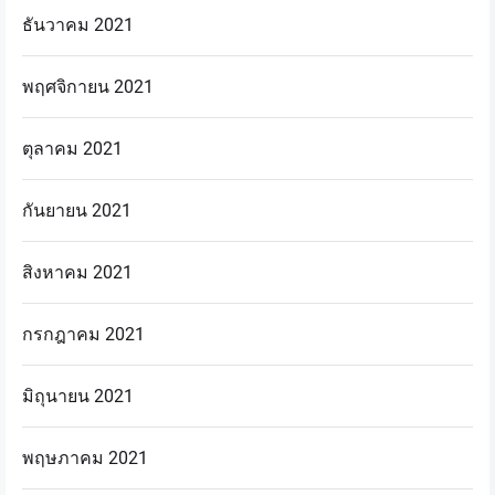
ธันวาคม 2021
พฤศจิกายน 2021
ตุลาคม 2021
กันยายน 2021
สิงหาคม 2021
กรกฎาคม 2021
มิถุนายน 2021
พฤษภาคม 2021