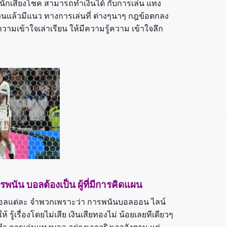
านักเสี่ยงโชค สามารถทำเงินได้ กับการเล่น แทง
้วนแล้วมีแนว ทางการเล่นที่ ต่างๆนาๆ กฎข้อตกลง
ความเข้าใจเล่าเรียน ให้มีความรู้ความ เข้าใจลึก
ารพนัน บอลต้องเป็น ผู้ที่มีการคิดแผน
่นบอลแต่ละ จำพวกเพราะว่า การพนันบอลออน ไลน์
ู้เรื่องโดยไม่เสีย เงินเสียทองไม่ น้อยเลยทีเดียวๆ