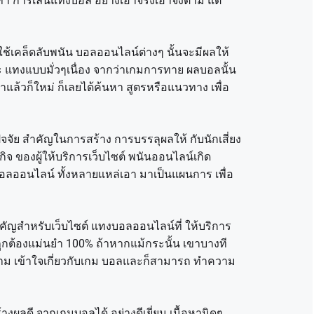
ระทำ การเล่นแทงบอล อย่างเอาจริงเอาจังตาม แต่
ารใช้เคล็ดลับพนัน บอลออนไลน์ต่างๆ นั้นจะมีผลให้
จะ แทงแบบมั่วๆเนื่อง จากว่าเกมการทาย ผลบอลนั้น
่าแล้วก็ใหม่ ก็เลยได้ค้นหา สูตรหรือแนวทาง เพื่อ
จัย สำคัญในการสร้าง การบรรลุผลให้ กับนักเสี่ยง
รกิจ ของผู้ให้บริการเว็บไซต์ พนันออนไลน์เกิด
บอลออนไลน์ ทั้งหลายแหล่เอา มาเป็นแผนการ เพื่อ
ัญสำหรับเว็บไซต์ แทงบอลออนไลน์ที่ ให้บริการ
ได้ถูกต้องแม่นยำ 100% ถ้าหากแม้กระนั้น เขาบางที
าม เข้าใจเกี่ยวกับเกม บอลและก็สามารถ ทำความ
างผลดี จากเกมบอลได้ อย่างดีเยี่ยม เนื้อหานิดๆ