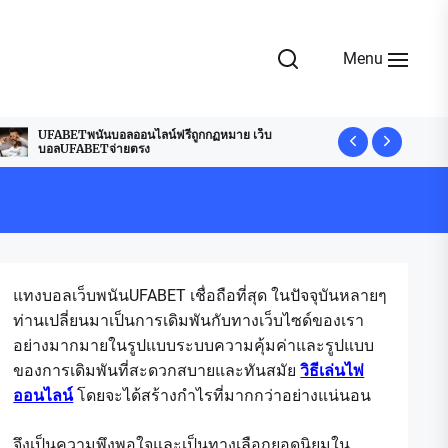
Menu
ออนไลน์ฟรีถูกกฏหมาย เว็บ
UFABETเข้าเว็บแทงบอลอย่างไร ขั้นตอ
ยตรง
มืออาชีพที่ง่ายและปลอดภัย
แทงบอลเว็บพนันUFABET เชื่อถือที่สุด ในปัจจุบันหลายๆ
ท่านเปลี่ยนมาเป็นการเดิมพันกับทางเว็บไซด์ของเรา
อย่างมากมายในรูปแบบระบบความคุ้มค่าและรูปแบบ
ของการเดิมพันที่สะดวกสบายและทันสมัย
วิธีเล่นไพ่
ออนไลน์
โดยจะได้สร้างกำไรที่มากกว่าอย่างแน่นอน
จึงเป็นความพึงพอใจและเป็นทางเลือกยอดนิยมใน