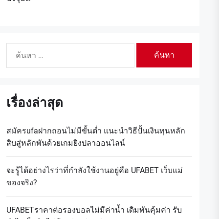
ค้นหา
สำหรับ:
เรื่องล่าสุด
สมัครufaฝากถอนไม่มีขั้นต่ำ แนะนำวิธีปั้นเงินทุนหลัก
สิบสู่หลักพันด้วยเกมยิงปลาออนไลน์
จะรู้ได้อย่างไรว่าที่กำลังใช้งานอยู่คือ UFABET เว็บแม่
ของจริง?
UFABETราคาต่อรองบอลไม่มีค่าน้ำ เดิมพันคุ้มค่า รับ