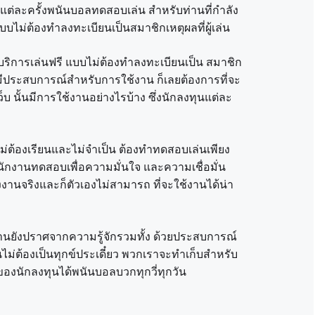
่ละครั้งพนันบอลทดสอบเล่น สำหรับท่านที่กำลัง
บไม่ต้องทำลงทะเบียนเป็นสมาชิกเหตุผลที่ผู้เล่น
ห้บริการเล่นฟรี แบบไม่ต้องทำลงทะเบียนเป็น สมาชิก
ไม่มีประสบการณ์สำหรับการใช้งาน ก็เลยต้องการที่จะ
ั้นมีการใช้งานอย่างไรบ้าง ซึ่งนักลงทุนแต่ละ
ไม่ต้องเรียนและไม่จำเป็น ต้องทำทดสอบเล่นเพียง
กงานทดสอบเพื่อความมั่นใจ และความเชื่อมั่น
านจริงและก็ตัวเองไม่สามารถ ที่จะใช้งานได้น่า
านยังปราศจากความรู้จักรวมทั้ง ด้วยประสบการณ์
านไม่ต้องเป็นทุกข์ประเดี๋ยว พวกเราจะทำเก็บสำหรับ
ของนักลงทุนได้พนันบอลบวกทุกวี่ทุกวัน