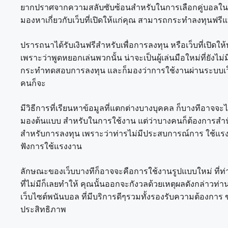
ยากปราศจากความสลับซับซ้อนสำหรับในการเลือกคู่บอลในแต
มองหาเกี่ยวกับเว็บที่เปิดให้แก่คุณ สามารถกระทำลงทุนฟรีแบ
ปรารถนาได้รับเงินฟรีสำหรับเพื่อการลงทุน หรือเว็บที่เปิดใ
เพราะว่าพูดหยอกเล่นพวกนั้น น่าจะเป็นผู้เล่นมือใหม่ที่ยัง
กระทำทดสอบการลงทุน และก็มองว่าการใช้งานผ่านระบบเว็บ น
คนก็จะ
มีวิธีการที่เรียนหาข้อมูลที่แตกต่างบางบุคคล ก็บางทีอาจจะ
มองต้นแบบ สำหรับในการใช้งาน แต่ว่าบางคนก็ต้องการสำนั
สำหรับการลงทุน เพราะว่าท่ารไม่มีประสบการณ์การ ใช้แรงง
ฟังการใช้แรงงาน
ลักษณะของเว็บบางทีก็อาจจะคือการใช้งานรูปแบบใหม่ ที่ท่
ที่ไม่มีก็เลยทำให้ คุณนั้นออกจะกังวลด้วยเหตุผลดังกล่าวท่
เว็บไซต์พนันบอล ที่มีบริการดีๆรวมทั้งรองรับความต้องการ 
ประสิทธิภาพ