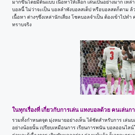
มากขึ้นโดยมีต้นแบบ เนื้อหาให้เลือก เล่นเป็นอย่างมาก เหล่
บอลนี้ ไม่ว่าจะเป็น บอลลำพังบอลสเต็ป หรือบอลสดก็ตาม ล
เนื้อหา ต่างๆซึ่งเหล่านักเสี่ยง โชคบอลจำเป็น ต้องเข้าไปทำ 
ทราบจริง
ในทุกเรื่องที่ เกี่ยวกับการเล่น แทงบอลด้วย คนเล่นก
รวมทั้งกำหนดจุด มุ่งหมายอย่างเห็น ได้ชัดสำหรับการ เล
อย่างน้อยนั้น เปรียบเหมือนการ เรียนการพนัน บอลออนไลน์ให้ ร