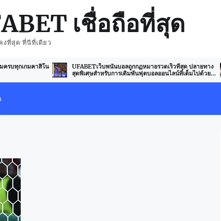
ET เชื่อถือที่สุด
่สุด ที่นีที่เดียว
UFABETเว็บพนันบอลถูกกฏหมายรวดเร็วที่สุด ปลายทาง
UFABETพนันบอล
สุดพิเศษสำหรับการเดิมพันฟุตบอลออนไลน์ที่เต็มไปด้วย
บอลUFABETจ่า
ความตื่นเต้น
ด