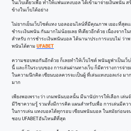
ในเว็บเดียวเพื่อ ทำให้แฟนแทงบอล ได้เข้ามาจ่ายเงินพนัน 
ข้างในเว็บได้อย่าง
ไม่ยากเย็นเว็บไซต์แทง บอลออนไลน์ที่มีคุณภาพ เยอะที่สุดและก
ชำระเงินพนัน กันมากไม่น้อยเลย ทีเดียวอีกด้วย เนื่องจากใ
สำหรับ การชำระเงินพนันบอล ได้นานาประการแบบไม่ ว่าพ
พนันได้ตาม
UFABET
ความชอบพอกันอีกด้วย ก็เลยทำให้เว็บไซต์ พนันยูฟ่าเป็นเว็บไซ
นี้ และก็ในระบบของ การเล่นผ่านทางเว็บ ก็มีตารางการจ่ายเ
ในความนึกคิด เซียนบอลควรจะเป็นผู้ ที่เล่นแทงบอลเก่ง มา
มาก
เพียงพอเพราะว่า เกมพนันบอลนั้น มีนานัปการให้เลือก เล่นจำ
มีวิชาความรู้ รวมทั้งมีการคิด แผนสำหรับเพื่อ การเล่นมีคว
ในการเล่น แทงบอลได้ทุกรอบ เซียนพนันบอล ในสมัยก่อนจน กร
ชอบ UFABETอันไหนดีที่สุด