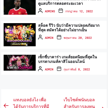
ดูแลบริการตลอดระยะเวลา
ADMINS
กรกฎาคม 12, 2022
สล็อต รีวิว นับว่ามีความปลอดภัยมาก
ที่สุด สมัครได้อย่างไม่ยากเย็น
ADMIN
พฤษภาคม 20, 2022
เซ็กซี่บาคาร่า เกมส์ยอดนิยมที่สุดใน
บรรดาเกมส์คาสิโนออนไลน์
ADMIN
กุมภาพันธ์ 8, 2022
เมนู
แทงบอลยังไง เพื่อ
เว็บไซต์พนันบอล
นำทาง
ได้รับการบริการที่มี
สำหรับการลงทุน