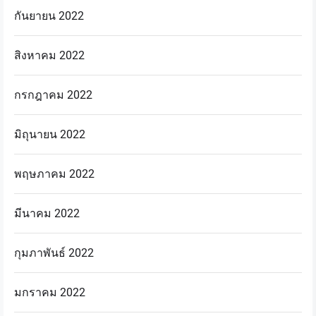
กันยายน 2022
สิงหาคม 2022
กรกฎาคม 2022
มิถุนายน 2022
พฤษภาคม 2022
มีนาคม 2022
กุมภาพันธ์ 2022
มกราคม 2022