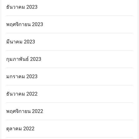
ธันวาคม 2023
พฤศจิกายน 2023
มีนาคม 2023
กุมภาพันธ์ 2023
มกราคม 2023
ธันวาคม 2022
พฤศจิกายน 2022
ตุลาคม 2022