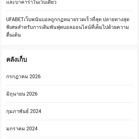
และบาคาร่าในเว็บเดียว
UFABETเว็บพนันบอลถูกกฏหมายรวดเร็วที่สุด ปลายทางสุด
พิเศษสำหรับการเดิมพันฟุตบอลออนไลน์ที่เต็มไปด้วยความ
ตื่นเต้น
คลังเก็บ
กรกฎาคม 2026
มิถุนายน 2026
กุมภาพันธ์ 2024
มกราคม 2024