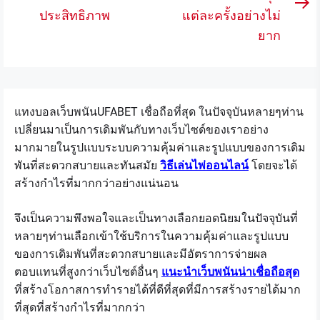
Previous
N
ประสิทธิภาพ
แต่ละครั้งอย่างไม่
เรื่อง
post:
po
ยาก
แทงบอลเว็บพนันUFABET เชื่อถือที่สุด ในปัจจุบันหลายๆท่าน
เปลี่ยนมาเป็นการเดิมพันกับทางเว็บไซด์ของเราอย่าง
มากมายในรูปแบบระบบความคุ้มค่าและรูปแบบของการเดิม
พันที่สะดวกสบายและทันสมัย
วิธีเล่นไพ่ออนไลน์
โดยจะได้
สร้างกำไรที่มากกว่าอย่างแน่นอน
จึงเป็นความพึงพอใจและเป็นทางเลือกยอดนิยมในปัจจุบันที่
หลายๆท่านเลือกเข้าใช้บริการในความคุ้มค่าและรูปแบบ
ของการเดิมพันที่สะดวกสบายและมีอัตราการจ่ายผล
ตอบแทนที่สูงกว่าเว็บไซต์อื่นๆ
แนะนำเว็บพนันน่าเชื่อถือสุด
ที่สร้างโอกาสการทำรายได้ที่ดีที่สุดที่มีการสร้างรายได้มาก
ที่สุดที่สร้างกำไรที่มากกว่า