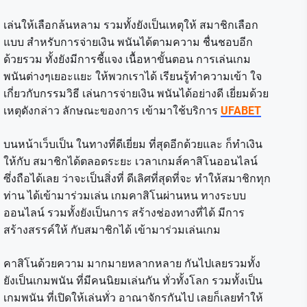
เล่นให้เลือกล้นหลาม รวมทั้งยังเป็นเหตุให้ สมาชิกเลือก
แบบ สำหรับการจ่ายเงิน พนันได้ตามความ ชื่นชอบอีก
ด้วยรวม ทั้งยังมีการชี้แจง เนื้อหาขั้นตอน การเล่นเกม
พนันต่างๆเยอะแยะ ให้พวกเราได้ เรียนรู้ทำความเข้า ใจ
เกี่ยวกับกรรมวิธี เล่นการจ่ายเงิน พนันได้อย่างดี เยี่ยมด้วย
เหตุดังกล่าว ลักษณะของการ เข้ามาใช้บริการ
UFABET
บนหน้าเว็บเป็น ในทางที่ดีเยี่ยม ที่สุดอีกด้วยและ ก็ทำเงิน
ให้กับ สมาชิกได้ตลอดระยะ เวลาเกมส์คาสิโนออนไลน์
ซึ่งถือได้เลย ว่าจะเป็นสิ่งที่ ดีเลิศที่สุดที่จะ ทำให้สมาชิกทุก
ท่าน ได้เข้ามาร่วมเล่น เกมคาสิโนผ่านหน ทางระบบ
ออนไลน์ รวมทั้งยังเป็นการ สร้างช่องทางที่ได้ มีการ
สร้างสรรค์ให้ กับสมาชิกได้ เข้ามาร่วมเล่นเกม
คาสิโนด้วยความ มากมายหลากหลาย กันไปเลยรวมทั้ง
ยังเป็นเกมพนัน ที่มีคนนิยมเล่นกัน ทั่วทั้งโลก รวมทั้งเป็น
เกมพนัน ที่เปิดให้เล่นทั่ว อาณาจักรกันไป เลยก็เลยทำให้