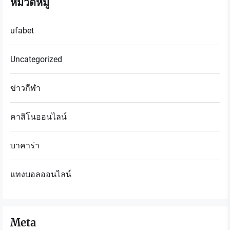
หมวดหมู่
ufabet
Uncategorized
ข่าวกีฬา
คาสิโนออนไลน์
บาคาร่า
แทงบอลออนไลน์
Meta