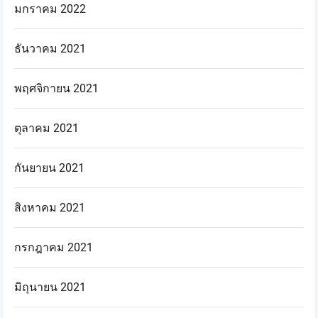
มกราคม 2022
ธันวาคม 2021
พฤศจิกายน 2021
ตุลาคม 2021
กันยายน 2021
สิงหาคม 2021
กรกฎาคม 2021
มิถุนายน 2021