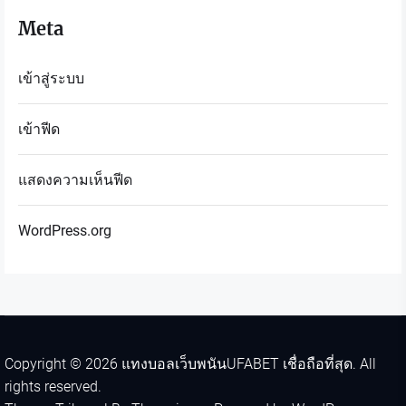
Meta
เข้าสู่ระบบ
เข้าฟีด
แสดงความเห็นฟีด
WordPress.org
Copyright © 2026
แทงบอลเว็บพนันUFABET เชื่อถือที่สุด.
All
rights reserved.