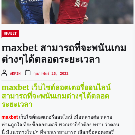
UFABET
maxbet สามารถที่จะพนันเกม
ต่างๆได้ตลอดระยะเวลา
ADMIN
กุมภาพันธ์ 25, 2022
maxbet เว็บไซต์ลอตเตอรี่ออนไลน์
สามารถที่จะพนันเกมต่างๆได้ตลอด
ระยะเวลา
maxbet
เว็บไซต์ลอตเตอรี่ออนไลน์ เมื่อหลายต่อ หลาย
ท่านถูกใจ ที่จะซื้อลอตเตอรี่ พวกเราก็จำต้อง ทราบว่าตอน
นี้ มีแนวทางใหม่ๆ ที่พวกเราสามารถ เลือกซื้อลอตเตอรี่