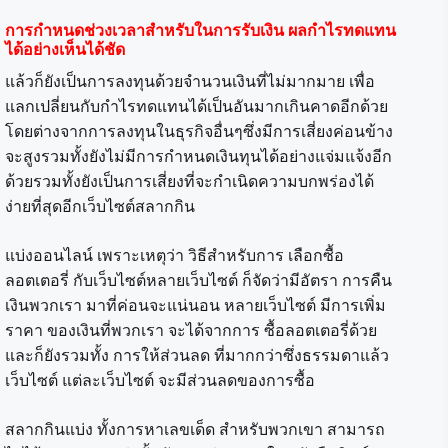
การกำหนดช่วงเวลาสำหรับในการรับเงิน ผลกำไรทดแทน
ได้อย่างเห็นได้ชัด
แล้วก็ยังเป็นการลงทุนด้วยจำนวนเงินที่ไม่มากมาย เพื่อ
แลกเปลี่ยนกับกำไรทดแทนได้เป็นอันมากเกินคาดอีกด้วย
โดยต่างจากการลงทุนในธุรกิจอื่นๆซึ่งมีการเสี่ยงค่อนข้าง
จะสูงรวมทั้งยังไม่มีการกำหนดเงินทุนได้อย่างแจ่มแจ้งอีก
ด้วยรวมทั้งยังเป็นการเสี่ยงที่จะกำเนิดความบกพร่องได้
ง่ายที่สุดอีกเว็บไซต์สลากกิน
แบ่งออนไลน์ เพราะเหตุว่า วิธีสำหรับการ เลือกซื้อ
ลอตเตอรี่ กับเว็บไซต์หลายเว็บไซต์ ก็จัดว่ามีอัตรา การคืน
เงินพวกเรา มาที่ค่อนจะแน่นอน หลายเว็บไซต์ มีการเพิ่ม
ราคา ของเงินที่พวกเรา จะได้จากการ ซื้อลอตเตอรี่ด้วย
และก็ยังรวมทั้ง การให้ส่วนลด ที่มากกว่าซึ่งธรรมดาแล้ว
เว็บไซต์ แต่ละเว็บไซต์ จะมีส่วนลดของการซื้อ
สลากกินแบ่ง ทั้งการหาเลขเด็ด สำหรับพวกเขา สามารถ