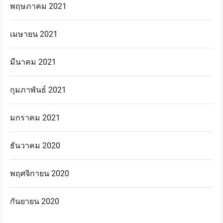
พฤษภาคม 2021
เมษายน 2021
มีนาคม 2021
กุมภาพันธ์ 2021
มกราคม 2021
ธันวาคม 2020
พฤศจิกายน 2020
กันยายน 2020