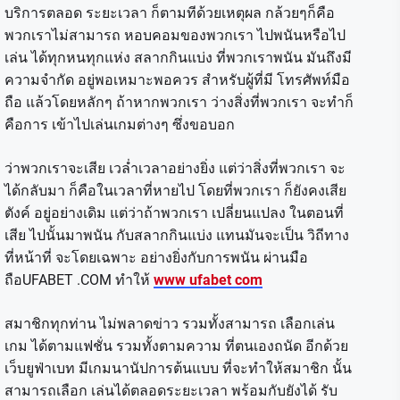
บริการตลอด ระยะเวลา ก็ตามทีด้วยเหตุผล กล้วยๆก็คือ
พวกเราไม่สามารถ หอบคอมของพวกเรา ไปพนันหรือไป
เล่น ได้ทุกหนทุกแห่ง สลากกินแบ่ง ที่พวกเราพนัน มันถึงมี
ความจำกัด อยู่พอเหมาะพอควร สำหรับผู้ที่มี โทรศัพท์มือ
ถือ แล้วโดยหลักๆ ถ้าหากพวกเรา ว่างสิ่งที่พวกเรา จะทำก็
คือการ เข้าไปเล่นเกมต่างๆ ซึ่งขอบอก
ว่าพวกเราจะเสีย เวล่ำเวลาอย่างยิ่ง แต่ว่าสิ่งที่พวกเรา จะ
ได้กลับมา ก็คือในเวลาที่หายไป โดยที่พวกเรา ก็ยังคงเสีย
ตังค์ อยู่อย่างเดิม แต่ว่าถ้าพวกเรา เปลี่ยนแปลง ในตอนที่
เสีย ไปนั้นมาพนัน กับสลากกินแบ่ง แทนมันจะเป็น วิถีทาง
ที่หน้าที่ จะโดยเฉพาะ อย่างยิ่งกับการพนัน ผ่านมือ
ถือUFABET .COM ทำให้
www ufabet com
สมาชิกทุกท่าน ไม่พลาดข่าว รวมทั้งสามารถ เลือกเล่น
เกม ได้ตามแฟชั่น รวมทั้งตามความ ที่ตนเองถนัด อีกด้วย
เว็บยูฟ่าเบท มีเกมนานัปการต้นแบบ ที่จะทำให้สมาชิก นั้น
สามารถเลือก เล่นได้ตลอดระยะเวลา พร้อมกับยังได้ รับ