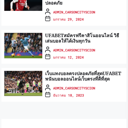
ปลอดภัย
ADMIN_CARSONCITYSCION
มกราคม 29, 2024
UFABETสมัครฟรีคาสิโนออนไลน์ วิธี
เล่นบอลให้ได้เงินทุกวัน
ADMIN_CARSONCITYSCION
มกราคม 12, 2024
เว็บแทงบอลตรงปลอดภัยที่สุดUFABET
พนันบอลออนไลน์เว็บตรงที่ดีที่สุด
ADMIN_CARSONCITYSCION
ธันวาคม 18, 2023