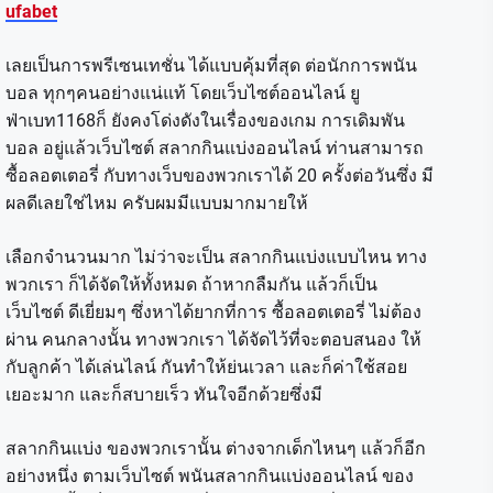
ufabet
เลยเป็นการพรีเซนเทชั่น ได้แบบคุ้มที่สุด ต่อนักการพนัน
บอล ทุกๆคนอย่างแน่แท้ โดยเว็บไซต์ออนไลน์ ยู
ฟ่าเบท1168ก็ ยังคงโด่งดังในเรื่องของเกม การเดิมพัน
บอล อยู่แล้วเว็บไซต์ สลากกินแบ่งออนไลน์ ท่านสามารถ
ซื้อลอตเตอรี่ กับทางเว็บของพวกเราได้ 20 ครั้งต่อวันซึ่ง มี
ผลดีเลยใช่ไหม ครับผมมีแบบมากมายให้
เลือกจำนวนมาก ไม่ว่าจะเป็น สลากกินแบ่งแบบไหน ทาง
พวกเรา ก็ได้จัดให้ทั้งหมด ถ้าหากลืมกัน แล้วก็เป็น
เว็บไซต์ ดีเยี่ยมๆ ซึ่งหาได้ยากที่การ ซื้อลอตเตอรี่ ไม่ต้อง
ผ่าน คนกลางนั้น ทางพวกเรา ได้จัดไว้ที่จะตอบสนอง ให้
กับลูกค้า ได้เล่นไลน์ กันทำให้ย่นเวลา และก็ค่าใช้สอย
เยอะมาก และก็สบายเร็ว ทันใจอีกด้วยซึ่งมี
สลากกินแบ่ง ของพวกเรานั้น ต่างจากเด็กไหนๆ แล้วก็อีก
อย่างหนึ่ง ตามเว็บไซต์ พนันสลากกินแบ่งออนไลน์ ของ