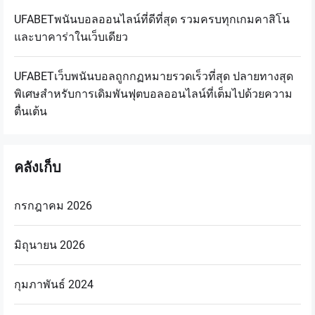
UFABETพนันบอลออนไลน์ที่ดีที่สุด รวมครบทุกเกมคาสิโน
และบาคาร่าในเว็บเดียว
UFABETเว็บพนันบอลถูกกฏหมายรวดเร็วที่สุด ปลายทางสุด
พิเศษสำหรับการเดิมพันฟุตบอลออนไลน์ที่เต็มไปด้วยความ
ตื่นเต้น
คลังเก็บ
กรกฎาคม 2026
มิถุนายน 2026
กุมภาพันธ์ 2024