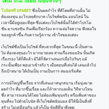
ได้มากมายอย่างยิ่งจริงๆ
โบนัสฟรี UFABET
ซึ่งเป็นผลกำไร ที่ดีโดยที่ท่านนั้น ไม่
ต้องลงทุน อะไรเลยสักบาท เว็บไซต์พนัน ออนไลน์ ใน
เวลานี้มีอยู่เยอะที่สุด ซึ่งแต่ละเว็บไซต์นั้นก็ได้ทำโปรโม
ชั่น มาแข่งขัน กันเพื่อเรียกร้อง ความล่อใจความ พึงพอใจ
ของลูกค้าขึ้น กับความรู้ความ เข้าใจของแต่ละ
เว็บไซต์ซึ่งเป็นเว็บไซต์ ที่สะดวกที่สุด ในขณะนี้ เป็นท่าน
ไม่ ต้องลงทุนอะไร มากมายเลย ส่วนเรื่องของเงิน นั้นเกิด
เรื่องรอง ได้ก็ดีแล้ว มิได้ก็จัดว่าเล่นแก่เบื่อไปวันๆ แม้
กระนั้นเพียง พอเอาเข้าจริง ๆ เมื่อตอนที่เล่นได้ เล่นแล้วไป
ถึงเป้าหมาย ได้เงินเป็น งานเป็นการ สมองเริ่มคิด
การณ์ใหญ่ขึ้นเรื่อย จากที่เล่นเอาสนุกสนาน เริ่มมุ่งมาด
ผลกำไร ที่มากขึ้นเรื่อย และก็ถ้าหากแลเห็น วิถีทางไหน
ซึ่ง สามารถเล่นได้โดย ไม่ต้องเพิ่มทุนจริง หรือเพิ่มค่าของ
ทุนที่ลง ไปด้วยโบนัส ที่เว็บไซต์พนันบอล มีให้นี่เป็นสิ่งที่
สร้าง ไม่เหมือนกัน แล้วก็เป็น ข้อดีที่น่าดึงดูด