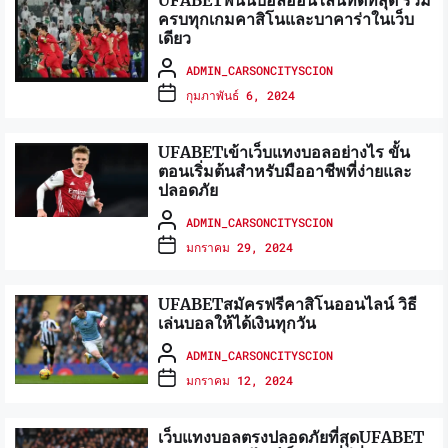
ครบทุกเกมคาสิโนและบาคาร่าในเว็บ
เดียว
ADMIN_CARSONCITYSCION
กุมภาพันธ์ 6, 2024
UFABETเข้าเว็บแทงบอลอย่างไร ขั้น
ตอนเริ่มต้นสำหรับมืออาชีพที่ง่ายและ
ปลอดภัย
ADMIN_CARSONCITYSCION
มกราคม 29, 2024
UFABETสมัครฟรีคาสิโนออนไลน์ วิธี
เล่นบอลให้ได้เงินทุกวัน
ADMIN_CARSONCITYSCION
มกราคม 12, 2024
เว็บแทงบอลตรงปลอดภัยที่สุดUFABET