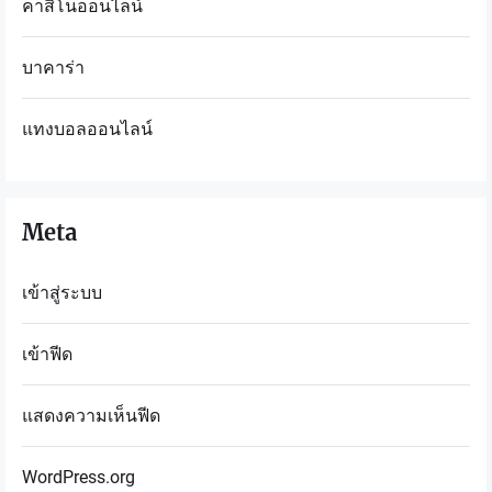
คาสิโนออนไลน์
บาคาร่า
แทงบอลออนไลน์
Meta
เข้าสู่ระบบ
เข้าฟีด
แสดงความเห็นฟีด
WordPress.org