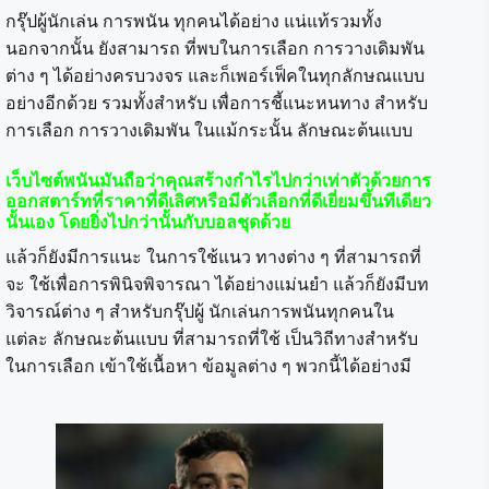
กรุ๊ปผู้นักเล่น การพนัน ทุกคนได้อย่าง แน่แท้รวมทั้ง
นอกจากนั้น ยังสามารถ ที่พบในการเลือก การวางเดิมพัน
ต่าง ๆ ได้อย่างครบวงจร และก็เพอร์เฟ็คในทุกลักษณแบบ
อย่างอีกด้วย รวมทั้งสำหรับ เพื่อการชี้แนะหนทาง สำหรับ
การเลือก การวางเดิมพัน ในแม้กระนั้น ลักษณะต้นแบบ
เว็บไซต์พนันมันถือว่าคุณสร้างกำไรไปกว่าเท่าตัวด้วยการ
ออกสตาร์ทที่ราคาที่ดีเลิศหรือมีตัวเลือกที่ดีเยี่ยมขึ้นทีเดียว
นั้นเอง โดยยิ่งไปกว่านั้นกับบอลชุดด้วย
แล้วก็ยังมีการแนะ ในการใช้แนว ทางต่าง ๆ ที่สามารถที่
จะ ใช้เพื่อการพินิจพิจารณา ได้อย่างแม่นยำ แล้วก็ยังมีบท
วิจารณ์ต่าง ๆ สำหรับกรุ๊ปผู้ นักเล่นการพนันทุกคนใน
แต่ละ ลักษณะต้นแบบ ที่สามารถที่ใช้ เป็นวิถีทางสำหรับ
ในการเลือก เข้าใช้เนื้อหา ข้อมูลต่าง ๆ พวกนี้ได้อย่างมี