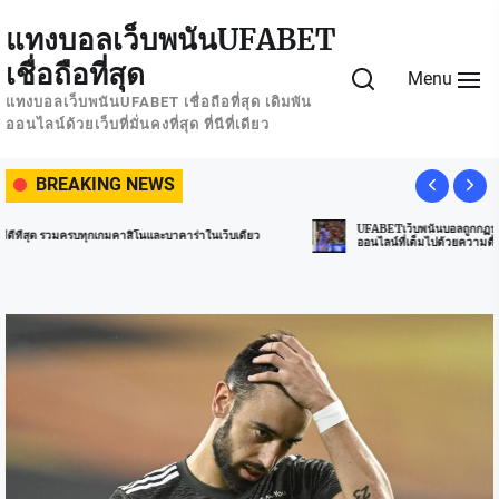
Skip
แทงบอลเว็บพนันUFABET
to
เชื่อถือที่สุด
the
Menu
content
แทงบอลเว็บพนันUFABET เชื่อถือที่สุด เดิมพัน
ออนไลน์ด้วยเว็บที่มั่นคงที่สุด ที่นีที่เดียว
BREAKING NEWS
UFABETเว็บพนันบอลถูกกฏหมายรวดเร็วที่สุด ปลายทางสุดพิเศษสำหรับการเดิมพันฟุตบอล
ออนไลน์ที่เต็มไปด้วยความตื่นเต้น