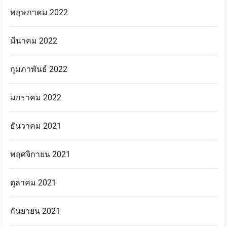
พฤษภาคม 2022
มีนาคม 2022
กุมภาพันธ์ 2022
มกราคม 2022
ธันวาคม 2021
พฤศจิกายน 2021
ตุลาคม 2021
กันยายน 2021