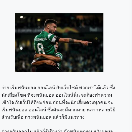
ง่าย เริ่มพนันบอล ออนไลน์ กับเว็บไซต์ พวกเราได้แล้ว ซึ่ง
นักเสี่ยงโชค ที่จะพนันบอล ออนไลน์นั้น จะต้องทำความ
เข้าใจ กับเว็ปให้ดีซะก่อน ก่อนที่จะนักเสี่ยงดวงทุกคน จะ
เริ่มพนันบอล ออนไลน์ ซึ่งมันจะมีมากมาย หลากหลายวิธี
สำหรับเพื่อ การพนันบอล แล้วก็มีแนวทาง
ต่างๆกันออกไป แล้วก็รู้เรื่องว่า นักพนันทุกคน หวังผลผล