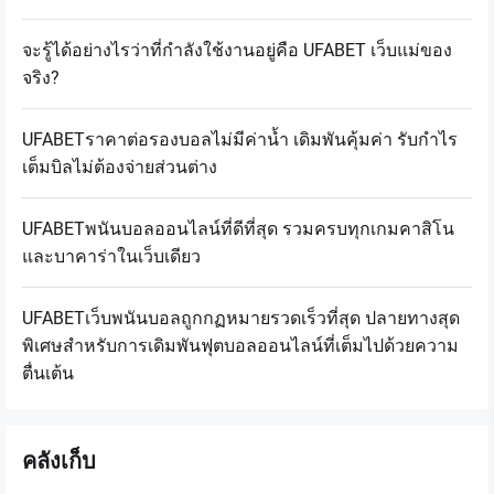
จะรู้ได้อย่างไรว่าที่กำลังใช้งานอยู่คือ UFABET เว็บแม่ของ
จริง?
UFABETราคาต่อรองบอลไม่มีค่าน้ำ เดิมพันคุ้มค่า รับกำไร
เต็มบิลไม่ต้องจ่ายส่วนต่าง
UFABETพนันบอลออนไลน์ที่ดีที่สุด รวมครบทุกเกมคาสิโน
และบาคาร่าในเว็บเดียว
UFABETเว็บพนันบอลถูกกฏหมายรวดเร็วที่สุด ปลายทางสุด
พิเศษสำหรับการเดิมพันฟุตบอลออนไลน์ที่เต็มไปด้วยความ
ตื่นเต้น
คลังเก็บ