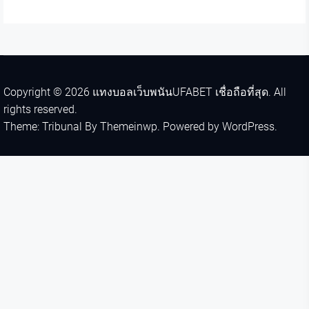
Copyright © 2026
แทงบอลเว็บพนันUFABET เชื่อถือที่สุด.
All
rights reserved.
Theme: Tribunal By
Themeinwp.
Powered by
WordPress.