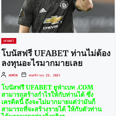
UFABET
โบนัสฟรี UFABET ท่านไม่ต้อง
ลงทุนอะไรมากมายเลย
ADMIN
พฤศจิกายน 23, 2021
โบนัสฟรี UFABET ยูฟ่าเบท .COM
สามารถสร้างกำไรให้กับท่านได้ ซึ่ง
เครดิตนี้ ถึงจะไม่มากมายแต่ว่ามันก็
สามารถที่จะสร้างรายได้ ให้กับตัวท่าน