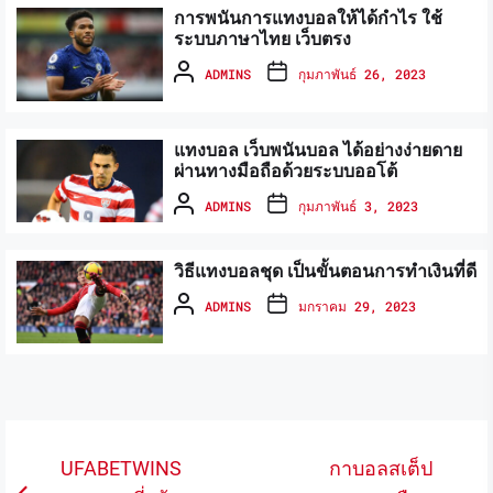
การพนันการแทงบอลให้ได้กำไร ใช้
ระบบภาษาไทย เว็บตรง
ADMINS
กุมภาพันธ์ 26, 2023
แทงบอล เว็บพนันบอล ได้อย่างง่ายดาย
ผ่านทางมือถือด้วยระบบออโต้
ADMINS
กุมภาพันธ์ 3, 2023
วิธีแทงบอลชุด เป็นขั้นตอนการทำเงินที่ดี
ADMINS
มกราคม 29, 2023
เมนู
UFABETWINS
กาบอลสเต็ป