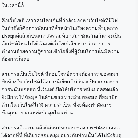
ในเวลานี้ก็
คือเว็บไซต์ เหากคนไหนกันที่กำลังมองหาเว็บไซต์ที่มีไฟ
ในตัวซึ่งก็คือการพัฒนาที่ล้ำหน้าในเรื่องความล้ำยุคการ
ประยุกต์แล้วก็ปนะนำสิ่งที่ดีมห้แก่สมาชิกเสมอก็น่าจะเป็น
เว็บไซต์ไหนไปได้เว้นแต่เว็บไซต์เนื่องจากว่าจากการ
ทำงานด้วยความรู้ความเข้าใจสิ่งที่ผู้รับบริการนั้นมีความ
ต้องการก็เลย
สามารถเป็นเว็บไซต์ ที่ตอบโจทย์ความต้องการ ของสมา
ขิกข้างใน เว็บไซต์ได้อย่างดีเยี่ยม ไม่ว่าจะเป็น แบบอย่าง
การพนันบอลสด ที่เว้นแต่เปิดให้บริการ พนันบอลสดแล้ว
ยังมีการให้ข้อมูล ในด้านของ หารถ่ายทอดสด ที่สมาขิก
ด้านใน เว็บไซต์ไม่มี ความจำเป็น ที่จะต้องทำคัดสรร
ข้อมูลมาจากแหล่งข้อมูลไหนท่าน
สามารถติดตาม แล้วก็ส่วนประกอบ ของการพนันบอลสด
ได้จากที่นี้ ที่เดียวครอบคลุม อย่างกับท่านนั้น ได้ไปนั่งรับดู