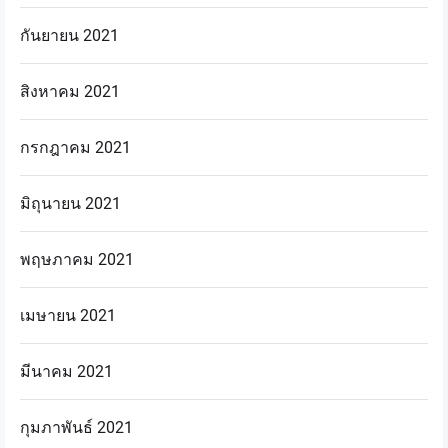
กันยายน 2021
สิงหาคม 2021
กรกฎาคม 2021
มิถุนายน 2021
พฤษภาคม 2021
เมษายน 2021
มีนาคม 2021
กุมภาพันธ์ 2021