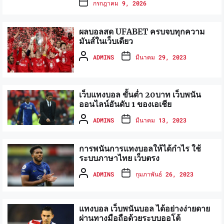
กรกฎาคม 9, 2026
ผลบอลสด UFABET ครบจบทุกความ
มันส์ในเว็บเดียว
ADMINS
มีนาคม 29, 2023
เว็บแทงบอล ขั้นต่ำ 20บาท เว็บพนัน
ออนไลน์อันดับ 1 ของเอเชีย
ADMINS
มีนาคม 13, 2023
การพนันการแทงบอลให้ได้กำไร ใช้
ระบบภาษาไทย เว็บตรง
ADMINS
กุมภาพันธ์ 26, 2023
แทงบอล เว็บพนันบอล ได้อย่างง่ายดาย
ผ่านทางมือถือด้วยระบบออโต้