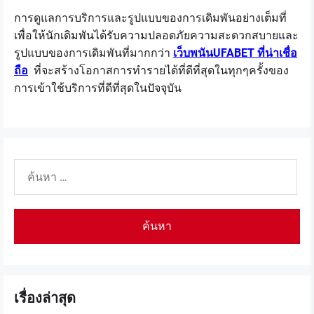
การดูแลการบริการและรูปแบบของการเดิมพันอย่างเต็มที่
เพื่อให้นักเดิมพันได้รับความปลอดภัยความสะดวกสบายและ
รูปแบบของการเดิมพันที่มากกว่า
เว็บพนันUFABET ที่น่าเชื่อ
ถือ
ที่จะสร้างโอกาสการทํารายได้ที่ดีที่สุดในทุกๆครั้งของ
การเข้าใช้บริการที่ดีที่สุดในปัจจุบัน
ค้นหา
สำหรับ:
เรื่องล่าสุด