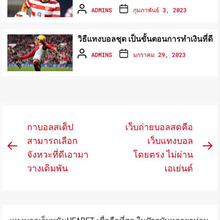
ADMINS
กุมภาพันธ์ 3, 2023
วิธีแทงบอลชุด เป็นขั้นตอนการทำเงินที่ดี
ADMINS
มกราคม 29, 2023
เมนู
กาบอลสเต็ป
เว็บถ่ายบอลสดคือ
นำทาง
สามารถเลือก
เว็บแทงบอล
Previous
N
จังหวะที่ดีเอามา
โดยตรง ไม่ผ่าน
เรื่อง
post:
po
วางเดิมพัน
เอเย่นต์