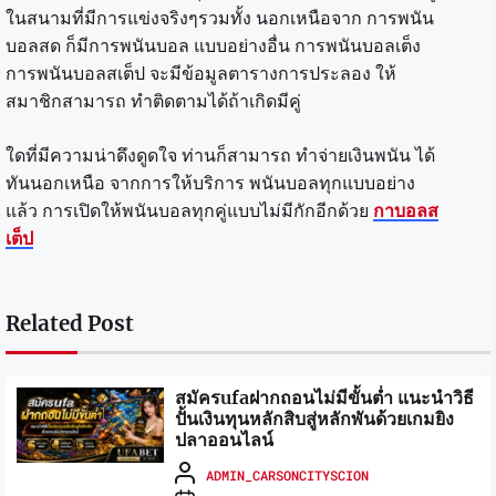
ในสนามที่มีการแข่งจริงๆรวมทั้ง นอกเหนือจาก การพนัน
บอลสด ก็มีการพนันบอล แบบอย่างอื่น การพนันบอลเต็ง
การพนันบอลสเต็ป จะมีข้อมูลตารางการประลอง ให้
สมาชิกสามารถ ทำติดตามได้ถ้าเกิดมีคู่
ใดที่มีความน่าดึงดูดใจ ท่านก็สามารถ ทำจ่ายเงินพนัน ได้
ทันนอกเหนือ จากการให้บริการ พนันบอลทุกแบบอย่าง
แล้ว การเปิดให้พนันบอลทุกคู่แบบไม่มีกักอีกด้วย
กาบอลส
เต็ป
Related Post
สมัครufaฝากถอนไม่มีขั้นต่ำ แนะนำวิธี
ปั้นเงินทุนหลักสิบสู่หลักพันด้วยเกมยิง
ปลาออนไลน์
ADMIN_CARSONCITYSCION