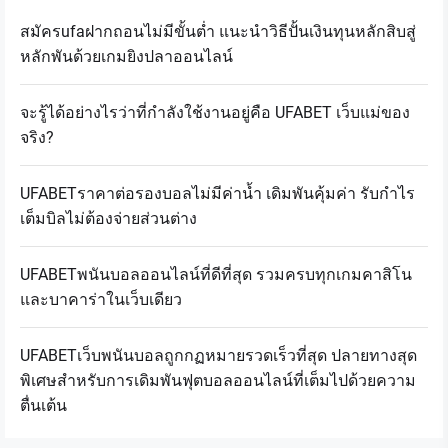
สมัครufaฝากถอนไม่มีขั้นต่ำ แนะนำวิธีปั้นเงินทุนหลักสิบสู่
หลักพันด้วยเกมยิงปลาออนไลน์
จะรู้ได้อย่างไรว่าที่กำลังใช้งานอยู่คือ UFABET เว็บแม่ของ
จริง?
UFABETราคาต่อรองบอลไม่มีค่าน้ำ เดิมพันคุ้มค่า รับกำไร
เต็มบิลไม่ต้องจ่ายส่วนต่าง
UFABETพนันบอลออนไลน์ที่ดีที่สุด รวมครบทุกเกมคาสิโน
และบาคาร่าในเว็บเดียว
UFABETเว็บพนันบอลถูกกฏหมายรวดเร็วที่สุด ปลายทางสุด
พิเศษสำหรับการเดิมพันฟุตบอลออนไลน์ที่เต็มไปด้วยความ
ตื่นเต้น