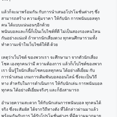
แล้วก็จะมาพร้อมกัน กับการนำเสนอโปรโมชั่นต่างๆ ซึ่ง
สามารถสร้าง ความคุ้มราคา ให้กับนัก การพนันบอลทุก
คน ได้แบบแน่นอนๆอีกด้วย
พนันบอลและก็นี้ก็เป็นเว็บไซต์ที่ดี ไม่เป็นสองรองคนไหน
กันอย่างแน่แท้ ถ้าหากนักเสี่ยงดวง ทุกคนศึกษารวมทั้ง
ทำความเข้าใจเว็บไซต์ให้ดี ด้วย
เหตุว่าเว็บไซต์ ของพวกเรา จะศึกษามา จากตัวนักเสี่ยง
โชค เองทุกคนว่ามี ความต้องการ แล้วก็เว็บไซต์ของพวก
เรา นั้นรู้ใจนักเสี่ยงโชคบอลทุกคน ได้อย่างดีเยี่ยม กับ
การนำเสนอ เกมการเดิมพันบอลออนไลน์ ซึ่งจะเป็นวิถี
ทาง สำหรับในการดำเนินการ ให้กับนักเล่น การพนันบอล
ทุกคน ได้อย่างดีเยี่ยมจริงๆ และก็ยังสามารถ
อำนวยความสะดวก ให้กับนักเล่นการพนันบอล ทุกคนได้
จริง ซึ่งจะสัมผัส ได้จากวิถีทางดัง ที่ได้กล่าวผ่านมาแล้ว
พร้อมกันกับการ ได้รับโปรโมชั่นต่างๆ ที่มีความมากมาย