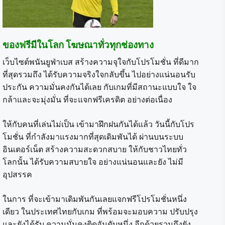
ของฟรีมีในโลก โฆษณาทั่วทุกช่องทาง
เว็บไซต์พนันยูฟ่าเบส สร้างความจุใจกับโปรโมชั่น ที่ดีมาก
ที่สุดรวมถึง ได้รับความจริงใจกลับขึ้น ไปอย่างแน่นอนรับ
ประกัน ความมั่นคงกันได้เลย กับเกมที่มีสถานะแบบใจ ใจ
กล้าและจะมุ่งมั่น ที่จะแจกฟรีเครดิต อย่างต่อเนื่อง
ให้กับคนที่เล่นไม่เป็น เข้ามาฝึกฝนกันได้แล้ว วันนี้กับโปร
โมชั่น ที่กำลังมาแรงมากที่สุดเดิมพันได้ ผ่านบนระบบ
อินเตอร์เน็ต สร้างความสะดวกสบาย ให้กับชาวไทยทั่ว
โลกนั้น ได้รับความสบายใจ อย่างแน่นอนและยัง ไม่มี
อุปสรรค
ในการ ที่จะเข้ามาเดิมพันกันเลย
แจกฟรีโปรโมชั่นหนึ่ง
เดียว ในประเทศไทยกับเกม ที่พร้อมจะมอบความ ปรับปรุง
และยังได้รับ ความมั่นคงติดอันดับหนึ่ง อีกด้วยรวมถึงยัง