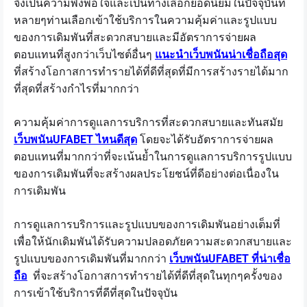
จึงเป็นความพึงพอใจและเป็นทางเลือกยอดนิยมในปัจจุบันที่
หลายๆท่านเลือกเข้าใช้บริการในความคุ้มค่าและรูปแบบ
ของการเดิมพันที่สะดวกสบายและมีอัตราการจ่ายผล
ตอบแทนที่สูงกว่าเว็บไซต์อื่นๆ
แนะนำเว็บพนันน่าเชื่อถือสุด
ที่สร้างโอกาสการทำรายได้ที่ดีที่สุดที่มีการสร้างรายได้มาก
ที่สุดที่สร้างกำไรที่มากกว่า
ความคุ้มค่าการดูแลการบริการที่สะดวกสบายและทันสมัย
เว็บพนันUFABET ไหนดีสุด
โดยจะได้รับอัตราการจ่ายผล
ตอบแทนที่มากกว่าที่จะเน้นย้ำในการดูแลการบริการรูปแบบ
ของการเดิมพันที่จะสร้างผลประโยชน์ที่ดีอย่างต่อเนื่องใน
การเดิมพัน
การดูแลการบริการและรูปแบบของการเดิมพันอย่างเต็มที่
เพื่อให้นักเดิมพันได้รับความปลอดภัยความสะดวกสบายและ
รูปแบบของการเดิมพันที่มากกว่า
เว็บพนันUFABET ที่น่าเชื่อ
ถือ
ที่จะสร้างโอกาสการทํารายได้ที่ดีที่สุดในทุกๆครั้งของ
การเข้าใช้บริการที่ดีที่สุดในปัจจุบัน