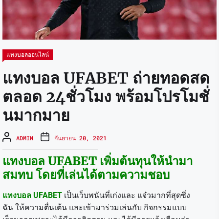
แทงบอลออนไลน์
แทงบอล UFABET ถ่ายทอดสด
ตลอด 24ชั่วโมง พร้อมโปรโมชั่
นมากมาย
ADMIN
กันยายน 20, 2021
แทงบอล UFABET เพิ่มต้นทุนให้นำมา
สมทบ โดยที่เล่นได้ตามความชอบ
แทงบอล UFABET
เป็นเว็บพนันที่เก่งและ แจ๋วมากที่สุดซึ่ง
ฉัน ให้ความตื่นเต้น และเข้ามาร่วมเล่นกับ กิจกรรมแบบ