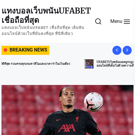
Skip
แทงบอลเว็บพนันUFABET
to
เชื่อถือที่สุด
the
Menu
content
แทงบอลเว็บพนันUFABET เชื่อถือที่สุด เดิมพัน
ออนไลน์ด้วยเว็บที่มั่นคงที่สุด ที่นีที่เดียว
BREAKING NEWS
UFABETเว็บพนันบอลถูกกฏหมายรวดเร็วที่สุด ปลายทางสุดพิเศษสำหรับการเดิมพันฟุตบอล
ออนไลน์ที่เต็มไปด้วยความตื่นเต้น