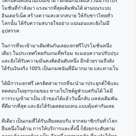
ให้กับคนที่เล่นไม่เป็นเข้ามา ฝึกฝนกันได้แล้ววันนี้ กับโปร
โมชั่นที่กำลังมา แรงมากที่สุดเดิมพันได้ ผ่านบนระบบ
อินเตอร์เน็ต สร้างความสะดวกสบาย ให้กับชาวไทยทั่ว
โลกนั้น ได้รับความสบายใจอย่าง แน่นอนและยังไม่มี
อุปสรรค
ในการที่จะเข้ามาเดิมพันกันเลย
แจกฟรีโปรโมชั่นหนึ่ง
เดียว ในประเทศไทยกับเกมที่พร้อม จะมอบความปรับปรุง
และยังได้รับความมั่นคงติดอันดับหนึ่ง อีกด้วยรวมถึงยัง
ได้รับเงินจริง 100% เป็นเกมพนันที่มีมากมาย และทางเว็บ
ได้มีการแจกฟรี เครดิตสามารถที่จะนำมาประยุกต์ใช้และ
ทดสอบในทุกๆเกมของ ทางเว็บไซต์ยูฟ่าเบสกันได้ ไม่มี
การระบุเข้ามาเป็น เจ้าของได้แล้ววันนี้กลับ แหล่งเดิมพัน
ที่ดีมากที่สุด และยังได้รับผลตอบแทน แบบคุ้มค่ากันเลย
ทีเดียว เป็นเกมที่ได้รับเสียงตอบรับ จากสมาชิกกันทั่วโลก
ยืนหนึ่งในด้าน การให้บริการและทั้งนี้ ก็ยังยกระดับตาม