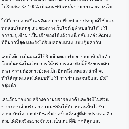
ได้รับเงินจริง 100% เป็นเกมพนันที่มีมากมาย และทางเว็บ
ได้มีการแจกฟรี เครดิตสามารถที่จะนำมาประยุกต์ใช้ และ
ทดสอบในทุกๆ เกมของทางเว็บไซต์ ยูฟ่าเบสกันได้ไม่มี
การระบุเข้ามาเป็น เจ้าของได้แล้ววันนี้ กลับแหล่งเดิมพัน
ที่ดีมากที่สุด และยังได้รับผลตอบแทน แบบคุ้มค่ากัน
เลยทีเดียว เป็นเกมที่ได้รับเสียงตอบรับ จากสมาชิกกันทั่ว
โลกยืนหนึ่งในด้าน การให้บริการและทั้งนี้ ก็ยังยกระดับ
ตาม ความต้องการยังคงเป็น อีกหนึ่งเหตุผลหลักที่ จะ
ทำให้ทุกคนเล่นได้แบบที่ไม่มี การผ่านเอเจนซี่และ ยังมี
กลุ่มนำ
เล่นอีกมากมาย สร้างความปรารถนาดี และยังมีในส่วน
ของ การเลือกรับค่าคอมมิชชั่นให้กับ ทุกคนนั้นได้รับ
ความมั่นใจ และยังมีซอร์ฟเวอร์จะตั้งอยู่ที่ต่างประเทศ อีก
ด้วยได้เงินจริงอย่างชัดเจน เป็นเกมที่ดีมากที่สุดและ