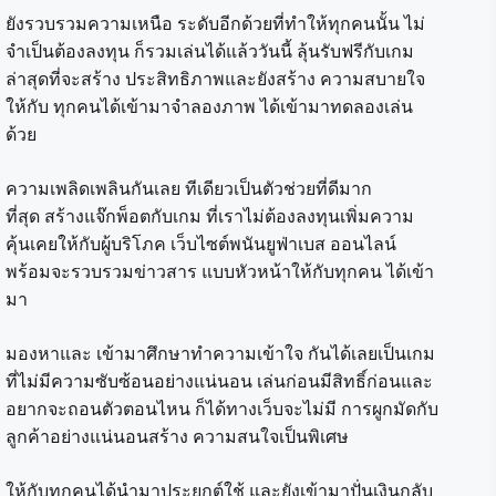
ยังรวบรวมความเหนือ ระดับอีกด้วยที่ทำให้ทุกคนนั้น ไม่
จำเป็นต้องลงทุน ก็รวมเล่นได้แล้ววันนี้ ลุ้นรับฟรีกับเกม
ล่าสุดที่จะสร้าง ประสิทธิภาพและยังสร้าง ความสบายใจ
ให้กับ ทุกคนได้เข้ามาจำลองภาพ ได้เข้ามาทดลองเล่น
ด้วย
ความเพลิดเพลินกันเลย ทีเดียวเป็นตัวช่วยที่ดีมาก
ที่สุด
สร้างแจ๊กพ็อตกับเกม ที่เราไม่ต้องลงทุนเพิ่มความ
คุ้นเคยให้กับผู้บริโภค เว็บไซต์พนันยูฟ่าเบส ออนไลน์
พร้อมจะรวบรวมข่าวสาร แบบหัวหน้าให้กับทุกคน ได้เข้า
มา
มองหาและ เข้ามาศึกษาทำความเข้าใจ กันได้เลยเป็นเกม
ที่ไม่มีความซับซ้อนอย่างแน่นอน เล่นก่อนมีสิทธิ์ก่อนและ
อยากจะถอนตัวตอนไหน ก็ได้ทางเว็บจะไม่มี การผูกมัดกับ
ลูกค้าอย่างแน่นอนสร้าง ความสนใจเป็นพิเศษ
ให้กับทุกคนได้นำมาประยุกต์ใช้ และยังเข้ามาปั่นเงินกลับ