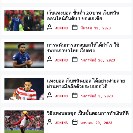
เว็บแทงบอล ขั้นต่ำ 20บาท เว็บพนัน
ออนไลน์อันดับ 1 ของเอเชีย
ADMINS
มีนาคม 13, 2023
การพนันการแทงบอลให้ได้กำไร ใช้
ระบบภาษาไทย เว็บตรง
ADMINS
กุมภาพันธ์ 26, 2023
แทงบอล เว็บพนันบอล ได้อย่างง่ายดาย
ผ่านทางมือถือด้วยระบบออโต้
ADMINS
กุมภาพันธ์ 3, 2023
วิธีแทงบอลชุด เป็นขั้นตอนการทำเงินที่ดี
ADMINS
มกราคม 29, 2023