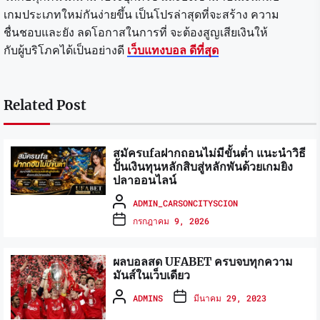
เกมประเภทใหม่กันง่ายขึ้น เป็นโปรล่าสุดที่จะสร้าง ความ
ชื่นชอบและยัง ลดโอกาสในการที่ จะต้องสูญเสียเงินให้
กับผู้บริโภคได้เป็นอย่างดี
เว็บแทงบอล ดีที่สุด
Related Post
สมัครufaฝากถอนไม่มีขั้นต่ำ แนะนำวิธี
ปั้นเงินทุนหลักสิบสู่หลักพันด้วยเกมยิง
ปลาออนไลน์
ADMIN_CARSONCITYSCION
กรกฎาคม 9, 2026
ผลบอลสด UFABET ครบจบทุกความ
มันส์ในเว็บเดียว
ADMINS
มีนาคม 29, 2023