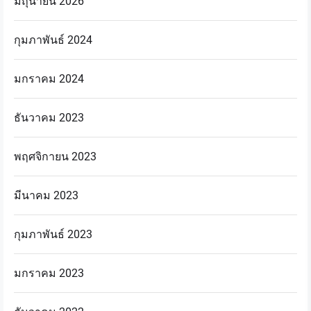
มิถุนายน 2026
กุมภาพันธ์ 2024
มกราคม 2024
ธันวาคม 2023
พฤศจิกายน 2023
มีนาคม 2023
กุมภาพันธ์ 2023
มกราคม 2023