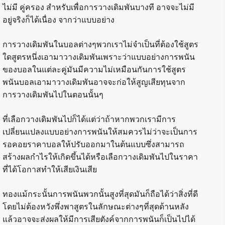
ไม่มี คู่ครอง สำหรับเพื่อการวางเดิมพันบางที อาจจะไม่มี
อยู่จริงก็ได้เนื่อง จากว่าแบบอย่าง
การวางเดิมพันในบอลต่างๆพวกเราไม่จำเป็นที่ต้องใช้สูตร
ใดสูตรหนึ่งเอามาวางเดิมพันเพราะว่าแบบอย่างการพนัน
ของบอลในแต่ละคู่มันมีความไม่เหมือนกันการใช้สูตร
พนันบอลเอามาวางเดิมพันอาจจะก่อให้สูญเสียทุนจาก
การวางเดิมพันไปในตอนนั้นๆ
ที่เลือกวางเดิมพันไปก็ได้แต่ว่าถ้าหากพวกเรามีการ
เปลี่ยนแปลงแบบอย่างการพนันให้สมควรไม่ว่าจะเป็นการ
รอคอยราคาบอลให้ปรับออกมาในต้นแบบซึ่งสามารถ
สร้างผลกำไรให้เกิดขึ้นได้หรือเลือกวางเดิมพันไปในราคา
ที่ได้โอกาสทำให้เสียเงินเสีย
ทองแม้กระนั้นการพนันพวกนั้นสูงที่สุดมันก็ถือได้ว่าสิ่งที่ดี
โดยไม่ต้องหวังพึ่งพาสูตรในลักษณะต่างๆที่สุดด้านหลัง
แล้วอาจจะส่งผลให้มีการเสียตังค์จากการพนันก็เป็นไปได้