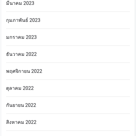
มีนาคม 2023
กุมภาพันธ์ 2023
มกราคม 2023
ธันวาคม 2022
พฤศจิกายน 2022
ตุลาคม 2022
กันยายน 2022
สิงหาคม 2022