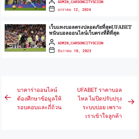
ADMIN_CARSONCITYSCION
มกราคม 12, 2024
เว็บแทงบอลตรงปลอดภัยที่สุดUFABET
พนันบอลออนไลน์เว็บตรงที่ดีที่สุด
ADMIN_CARSONCITYSCION
ธันวาคม 18, 2023
เมนู
บาคาร่าออนไลน์
UFABET ราคาบอล
นำทาง
ต้องศึกษาข้อมูลให้
ไหล ไม่ปิดปรับปรุง
Previous
N
รอบคอบและถี่ถ้วน
ระบบบ่อย เพราะ
เรื่อง
post:
po
เราเข้าใจลูกค้า