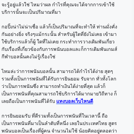
จะรู้อยู่แล้วใช่ ไหมว่าผล กำไรที่คุณจะได้จากการเข้าใช้
บริการนั้นจะเป็นปริมาณที่มา
กอปิ้งน่าไม่น่าเชื่อ แล้วก็เป็นปริมาณที่จะทำให้ ท่านมั่งคั่ง
กันอย่างยิ่ง จริงๆแม้กระนั้น สำหรับผู้ใดที่ยังไม่เคย เข้ามา
ใช้บริการแล้วก็ผู้ ใดที่ไม่เคย กระทำการวางเดิมพันเกี่ยว
กับเรื่องที่เกี่ยวข้องกับการพนันบอลและก็การเดิมพันเกมส์
กีฬาบอลนั้นคงไม่รู้เรื่องใช่
ไหมล่ะว่าการพนันบอลนั้น สามารถได้กำไรได้ง่าย สุดๆ
รวมทั้งเป็นการพนันที่ได้รับการยินยอม รับจาก ทั่วทั้งโลก
ว่าเป็นการพนันซึ่ง สามารถทำเงินได้ง่ายที่สุด แล้วก็
เป็นการพนันที่คุณสามารถใช้บริการได้มากมายวิถีทาง ก็
เลยถือเป็นการพนันที่ได้รับ
แทงบอลเว็บไหนดี
การยินยอมรับ ที่ดีรวมทั้งเป็นการพนันที่ในเวลานี้ ถือ
เป็นการพนันที่มาเป็นลำดับที่หนึ่ง เลยในประเทศไทย สูตร
พนันบอลเป็นเรื่องที่ผู้คน จำนวนไม่ใช้ น้อยคิดอยู่ตลอดว่า