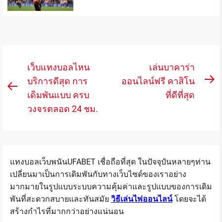
เมนู
เว็บแทงบอลไหน
เล่นบาคาร่า
นำทาง
บริการดีสุด การ
ออนไลน์ฟรี คาสิโน
N
Previous
เดิมพันแบบ ครบ
ที่ดีที่สุด
เรื่อง
po
post:
วงจรตลอด 24 ชม.
แทงบอลเว็บพนันUFABET เชื่อถือที่สุด ในปัจจุบันหลายๆท่าน
เปลี่ยนมาเป็นการเดิมพันกับทางเว็บไซด์ของเราอย่าง
มากมายในรูปแบบระบบความคุ้มค่าและรูปแบบของการเดิม
พันที่สะดวกสบายและทันสมัย
วิธีเล่นไพ่ออนไลน์
โดยจะได้
สร้างกำไรที่มากกว่าอย่างแน่นอน