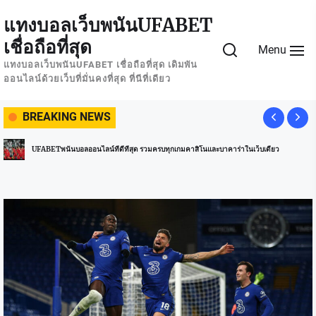
Skip
แทงบอลเว็บพนันUFABET
to
เชื่อถือที่สุด
the
Menu
content
แทงบอลเว็บพนันUFABET เชื่อถือที่สุด เดิมพัน
ออนไลน์ด้วยเว็บที่มั่นคงที่สุด ที่นีที่เดียว
BREAKING NEWS
UFABETเว็บพนันบอลถูกกฏหมายรวดเร็วที่สุด ปลายทางสุดพิเศษสำหรับการเดิมพันฟุตบอล
ออนไลน์ที่เต็มไปด้วยความตื่นเต้น