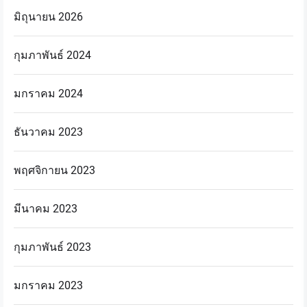
มิถุนายน 2026
กุมภาพันธ์ 2024
มกราคม 2024
ธันวาคม 2023
พฤศจิกายน 2023
มีนาคม 2023
กุมภาพันธ์ 2023
มกราคม 2023