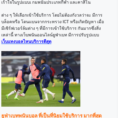
เร้าใจในรูปแบบเ กมพนันประเภทกีฬา และคาสิโน
ต่าง ๆ ให้เลือกเข้าใช้บริการ โดยไม่ต้องกังวลว่าจะ มีการ
บล็อคหรือ โดนแบนจากกระทรวง ICT หรือเกิดปัญหา เมื่อ
มีเซิร์ฟเวอร์ล้มต่าง ๆ ที่มีการเข้าใช้บริการ กันมากซึ่งสิ่ง
เหล่านี้ ทางเว็บพนันออนไลน์ยูฟ่าเบท มีการปรับรูปแบบ
เว็บแทงบอลไหนบริการดีสุด
ยูฟ่าเบทพนันบอล ที่เป็นที่นิยมใช้บริการ มากที่สุด