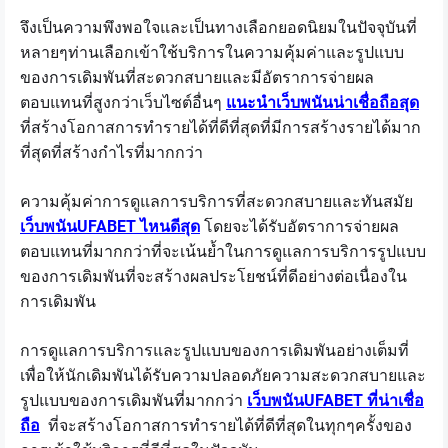
จึงเป็นความพึงพอใจและเป็นทางเลือกยอดนิยมในปัจจุบันที่
หลายๆท่านเลือกเข้าใช้บริการในความคุ้มค่าและรูปแบบ
ของการเดิมพันที่สะดวกสบายและมีอัตราการจ่ายผล
ตอบแทนที่สูงกว่าเว็บไซต์อื่นๆ
แนะนำเว็บพนันน่าเชื่อถือสุด
ที่สร้างโอกาสการทำรายได้ที่ดีที่สุดที่มีการสร้างรายได้มาก
ที่สุดที่สร้างกำไรที่มากกว่า
ความคุ้มค่าการดูแลการบริการที่สะดวกสบายและทันสมัย
เว็บพนันUFABET ไหนดีสุด
โดยจะได้รับอัตราการจ่ายผล
ตอบแทนที่มากกว่าที่จะเน้นย้ำในการดูแลการบริการรูปแบบ
ของการเดิมพันที่จะสร้างผลประโยชน์ที่ดีอย่างต่อเนื่องใน
การเดิมพัน
การดูแลการบริการและรูปแบบของการเดิมพันอย่างเต็มที่
เพื่อให้นักเดิมพันได้รับความปลอดภัยความสะดวกสบายและ
รูปแบบของการเดิมพันที่มากกว่า
เว็บพนันUFABET ที่น่าเชื่อ
ถือ
ที่จะสร้างโอกาสการทํารายได้ที่ดีที่สุดในทุกๆครั้งของ