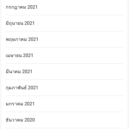
กรกฎาคม 2021
มิถุนายน 2021
พฤษภาคม 2021
เมษายน 2021
มีนาคม 2021
กุมภาพันธ์ 2021
มกราคม 2021
ธันวาคม 2020