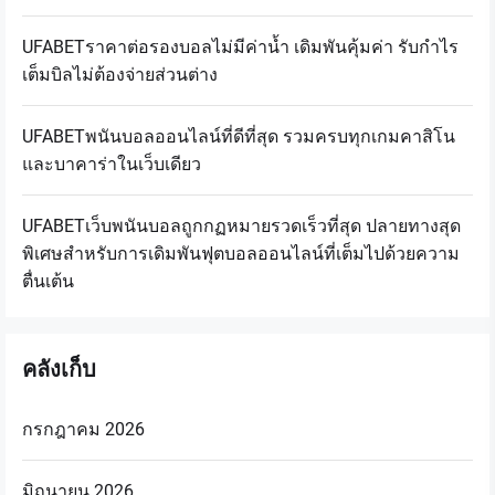
UFABETราคาต่อรองบอลไม่มีค่าน้ำ เดิมพันคุ้มค่า รับกำไร
เต็มบิลไม่ต้องจ่ายส่วนต่าง
UFABETพนันบอลออนไลน์ที่ดีที่สุด รวมครบทุกเกมคาสิโน
และบาคาร่าในเว็บเดียว
UFABETเว็บพนันบอลถูกกฏหมายรวดเร็วที่สุด ปลายทางสุด
พิเศษสำหรับการเดิมพันฟุตบอลออนไลน์ที่เต็มไปด้วยความ
ตื่นเต้น
คลังเก็บ
กรกฎาคม 2026
มิถุนายน 2026