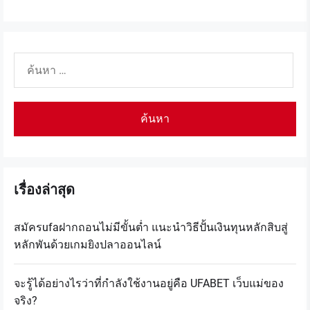
ค้นหา
สำหรับ:
เรื่องล่าสุด
สมัครufaฝากถอนไม่มีขั้นต่ำ แนะนำวิธีปั้นเงินทุนหลักสิบสู่
หลักพันด้วยเกมยิงปลาออนไลน์
จะรู้ได้อย่างไรว่าที่กำลังใช้งานอยู่คือ UFABET เว็บแม่ของ
จริง?