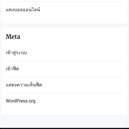
แทงบอลออนไลน์
Meta
เข้าสู่ระบบ
เข้าฟีด
แสดงความเห็นฟีด
WordPress.org