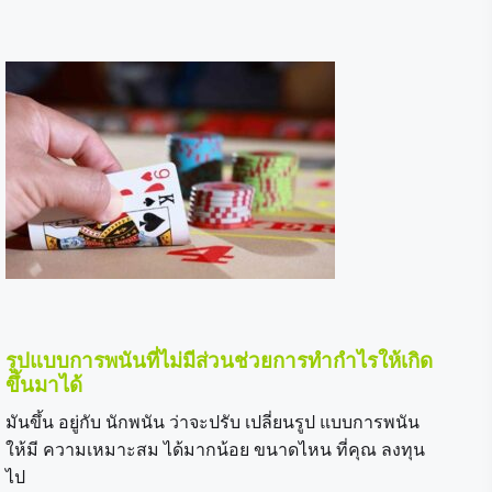
รูปแบบการพนันที่ไม่มีส่วนช่วยการทำกำไรให้เกิด
ขึ้นมาได้
มันขึ้น อยู่กับ นักพนัน ว่าจะปรับ เปลี่ยนรูป แบบการพนัน
ให้มี ความเหมาะสม ได้มากน้อย ขนาดไหน ที่คุณ ลงทุน
ไป