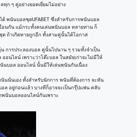
ก ๆ คู่อย่างยอดเยี่ยมไม่อย่าง
ได้ พนันบอลชุดUFABET ซึ่งสำหรับการพนันบอล
เหมือนกัน แม้กระทั้งคนเล่นพนันบอล หลายท่าน ก็
ด ถ้าเกิดทายถูกอีก ทั้งสามคู่นั้นได้โอกาส
้ลุ้น การประลองบอล คู่นั้นไปนาน ๆ รวมทั้งจำเป็น
ล ออนไลน์ เพราะว่าโต๊ะบอล ในสมัยเก่าจะไม่มีให้
นันบอล ออนไลน์ นั้นมีให้เล่นพนันกันเนื่อง
นั่นเอง ทั้งสำหรับนักการ พนันที่ต้องการ จะหัน
อล อยู่ก่อนแล้ว บางทีก็อาจจะเป็นกรุ๊ปแฟน คลับ
หันมาพนันบอลออนไลน์กันเพราะ