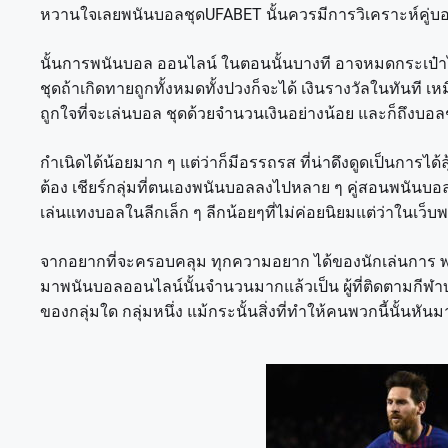
หวานใจเลยพนันบอลชุดUFABET นั้นควรมีการวิเคราะห์คู่บอลทุ
นั้นการพนันบอล ออนไลน์ ในตอนนั้นบางที อาจหมดกระเป๋า
ชุดถ้าเกิดทายถูกทั้งหมดทั้งปวงก็จะได้ เงินรางวัลในทันที 
ถูกใจที่จะเล่นบอล ชุดด้วยจำนวนเงินอย่างน้อย และก็ถึงบอลชุ
กำเนิดได้น้อยมาก ๆ แต่ว่าก็มีอรรถรส ที่น่าดึงดูดเป็นการได
ต้อง เชียร์กลุ่มที่ตนเองพนันบอลลงไปหลาย ๆ คู่สอนพนันบอ
เล่นแทงบอลในลีกเล็ก ๆ ลีกน้อยๆที่ไม่ค่อยนิยมแต่ว่าในเว็บพ
จากอยากที่จะครอบคลุม ทุกความอยาก ได้ของนักเล่นการ พนัน
มาพนันบอลออนไลน์นั้นจำนวนมากแล้วเป็น ผู้ที่ติดตามกีฬาบ
ของกลุ่มใด กลุ่มหนึ่ง แม้กระนั้นสิ่งที่ทำให้คนพวกนี้นั้น