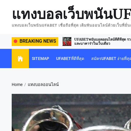
Skip
แทงบอลเว็บพนันUFAB
to
the
content
แทงบอลเว็บพนันUFABET เชื่อถือที่สุด เดิมพันออนไลน์ด้วยเว็บที่มั่นคงที
อนไลน์ที่ดีที่สุด รวมครบทุกเกมคาสิโน
UFABETเว็บพนันบอลถูกกฏหมายรวดเร
BREAKING NEWS
็บเดียว
สุดพิเศษสำหรับการเดิมพันฟุตบอลออน
ความตื่นเต้น
SITEMAP
UFABETที่ดีที่สุด
สมัครUFABET ง่ายที่สุ
Home
แทงบอลออนไลน์