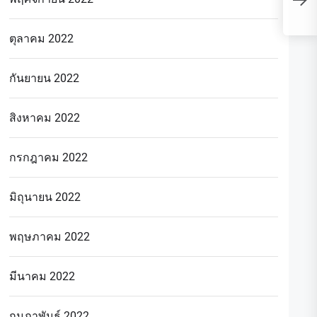
บ
ตุลาคม 2022
กันยายน 2022
สิงหาคม 2022
กรกฎาคม 2022
มิถุนายน 2022
พฤษภาคม 2022
มีนาคม 2022
กุมภาพันธ์ 2022