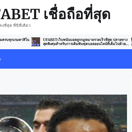
ET เชื่อถือที่สุด
่สุด ที่นีที่เดียว
็วที่สุด ปลายทาง
UFABETพนันบอลออนไลน์ฟรีถูกกฏหมาย เว็บ
ไลน์ที่เต็มไปด้วย
บอลUFABETจ่ายตรง
ด