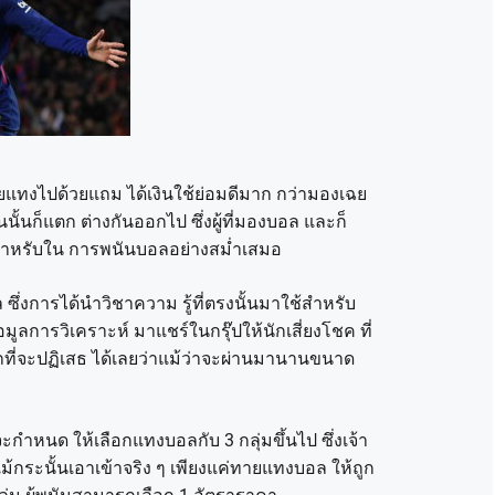
วยแทงไปด้วยแถม ได้เงินใช้ย่อมดีมาก กว่ามองเฉย
ั้นก็แตก ต่างกันออกไป ซึ่งผู้ที่มองบอล และก็
ำหรับใน การพนันบอลอย่างสม่ำเสมอ
ซึ่งการได้นำวิชาความ รู้ที่ตรงนั้นมาใช้สำหรับ
ูลการวิเคราะห์ มาแชร์ในกรุ๊ปให้นักเสี่ยงโชค ที่
ที่จะปฏิเสธ ได้เลยว่าแม้ว่าจะผ่านมานานขนาด
หนด ให้เลือกแทงบอลกับ 3 กลุ่มขึ้นไป ซึ่งเจ้า
้กระนั้นเอาเข้าจริง ๆ เพียงแค่ทายแทงบอล ให้ถูก