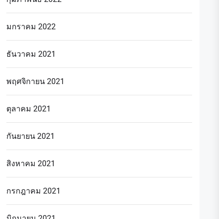
มกราคม 2022
ธันวาคม 2021
พฤศจิกายน 2021
ตุลาคม 2021
กันยายน 2021
สิงหาคม 2021
กรกฎาคม 2021
มิถุนายน 2021