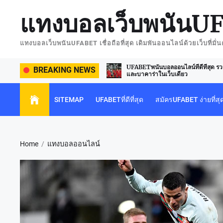
Skip
แทงบอลเว็บพนันUFAB
to
the
content
แทงบอลเว็บพนันUFABET เชื่อถือที่สุด เดิมพันออนไลน์ด้วยเว็บที่มั่นคงที
BETพนันบอลออนไลน์ที่ดีที่สุด รวมครบทุกเกมคาสิโน
UFABETเว็บพนันบอลถูก
BREAKING NEWS
บาคาร่าในเว็บเดียว
สุดพิเศษสำหรับการเดิมพ
ความตื่นเต้น
SITEMAP
UFABETที่ดีที่สุด
สมัครUFABET ง่ายที่สุ
Home
แทงบอลออนไลน์