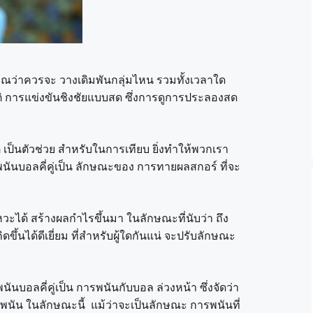
ณว่าควรจะ วางเดิมพันกลุ่มไหน รวมทั้งเวลาใด
ิติ การแข่งขันชิงชัยแบบสด ซึ่งการดูการประลองสด
ิ เป็นตัวช่วย สำหรับในการเทียบ ยิ่งทำให้พวกเรา
พนันบอลคี่คู่เป็น ลักษณะของ การทายผลสกอร์ ที่จะ
วะได้ สร้างผลกำไรขึ้นมา ในลักษณะที่นับว่า ถึง
ดขึ้นได้ดีเยี่ยม ที่สำหรับผู้ใดกันแน่ จะปรับลักษณะ
บอลคี่คู่เป็น การพนันกับบอล ล่วงหน้า ซึ่งจัดว่า
ารพนัน ในลักษณะนี้ แม้ว่าจะเป็นลักษณะ การพนันที่