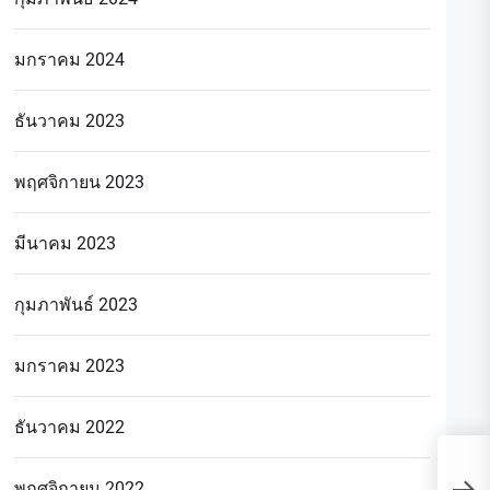
มกราคม 2024
ธันวาคม 2023
พฤศจิกายน 2023
มีนาคม 2023
กุมภาพันธ์ 2023
มกราคม 2023
ธันวาคม 2022
ร
พฤศจิกายน 2022