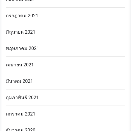
กรกฎาคม 2021
มิถุนายน 2021
พฤษภาคม 2021
เมษายน 2021
มีนาคม 2021
กุมภาพันธ์ 2021
มกราคม 2021
ธันวาคม 2020