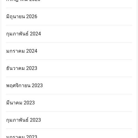
มิถุนายน 2026
กุมภาพันธ์ 2024
มกราคม 2024
ธันวาคม 2023
พฤศจิกายน 2023
มีนาคม 2023
กุมภาพันธ์ 2023
มกราคม 2023