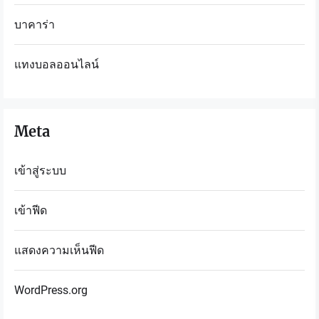
บาคาร่า
แทงบอลออนไลน์
Meta
เข้าสู่ระบบ
เข้าฟีด
แสดงความเห็นฟีด
WordPress.org