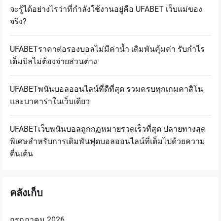
จะรู้ได้อย่างไรว่าที่กำลังใช้งานอยู่คือ UFABET เว็บแม่ของ
จริง?
UFABETราคาต่อรองบอลไม่มีค่าน้ำ เดิมพันคุ้มค่า รับกำไร
เต็มบิลไม่ต้องจ่ายส่วนต่าง
UFABETพนันบอลออนไลน์ที่ดีที่สุด รวมครบทุกเกมคาสิโน
และบาคาร่าในเว็บเดียว
UFABETเว็บพนันบอลถูกกฏหมายรวดเร็วที่สุด ปลายทางสุด
พิเศษสำหรับการเดิมพันฟุตบอลออนไลน์ที่เต็มไปด้วยความ
ตื่นเต้น
คลังเก็บ
กรกฎาคม 2026