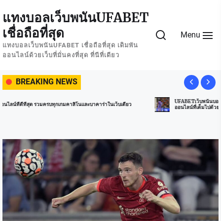
Skip
แทงบอลเว็บพนันUFABET
to
เชื่อถือที่สุด
the
Menu
content
แทงบอลเว็บพนันUFABET เชื่อถือที่สุด เดิมพัน
ออนไลน์ด้วยเว็บที่มั่นคงที่สุด ที่นีที่เดียว
BREAKING NEWS
UFABETเว็บพนันบอลถูกกฏหมายรวดเร็วที่สุด ปลายทางสุดพิเศษสำหรับการเดิมพันฟุตบอล
ออนไลน์ที่เต็มไปด้วยความตื่นเต้น