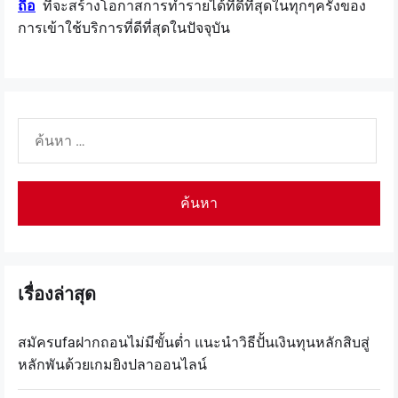
ถือ
ที่จะสร้างโอกาสการทํารายได้ที่ดีที่สุดในทุกๆครั้งของ
การเข้าใช้บริการที่ดีที่สุดในปัจจุบัน
ค้นหา
สำหรับ:
เรื่องล่าสุด
สมัครufaฝากถอนไม่มีขั้นต่ำ แนะนำวิธีปั้นเงินทุนหลักสิบสู่
หลักพันด้วยเกมยิงปลาออนไลน์