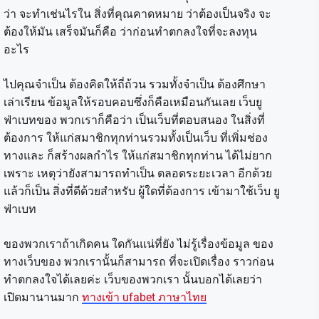
ว่า จะทำเช่นไรใน สิ่งที่คุณคาดหมาย ว่าต้องเป็นจริง จะ
ต้องให้มัน เสร็จมันก็คือ ว่าก่อนทำตกลงใจที่จะลงทุน
อะไร
ไปคุณจำเป็น ต้องคิดให้ถี่ถ้วน รวมทั้งจำเป็น ต้องศึกษา
เล่าเรียน ข้อมูลให้รอบคอบซึ่งก็คือเหมือนกันเลย เว็บยู
ฟ่าเบทของ พวกเราก็คือว่า เป็นเว็บที่ตอบสนอง ในสิ่งที่
ต้องการ ให้แก่สมาชิกทุกท่านรวมทั้งเป็นเว็บ ที่เพิ่มช่อง
ทางและ ก็สร้างผลกำไร ให้แก่สมาชิกทุกท่าน ได้ไม่ยาก
เพราะ เหตุว่ายังสามารถทำเป็น ตลอดระยะเวลา อีกด้วย
แล้วก็เป็น สิ่งที่ดีด้วยสำหรับ ผู้ใดที่ต้องการ เข้ามาใช้เว็บ ยู
ฟ่าเบท
ของพวกเราถ้าเกิดคน ใดกันแน่ที่ยัง ไม่รู้เรื่องข้อมูล ของ
ทางเว็บของ พวกเรานั้นก็สามารถ ที่จะเปิดเรื่อง ราวก่อน
ทำตกลงใจได้เลยค่ะ เว็บของพวกเรา นั้นบอกได้เลยว่า
เปิดมานานมาก
ทางเข้า ufabet ภาษาไทย