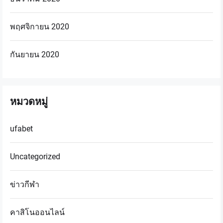
พฤศจิกายน 2020
กันยายน 2020
หมวดหมู่
ufabet
Uncategorized
ข่าวกีฬา
คาสิโนออนไลน์