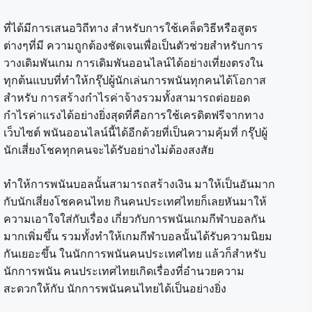
ที่ได้มีการเสนอวิถีทาง สำหรับการใช้เคล็ดวิธีหรือสูตร
ต่างๆที่มี ความถูกต้องชัดเจนเพื่อเป็นตัวช่วยสำหรับการ
วางเดิมพันเกม การเดิมพันออนไลน์ได้อย่างเที่ยงตรงใน
ทุกต้นแบบที่ทำให้กรุ๊ปผู้นักเล่นการพนันทุกคนได้โอกาส
สำหรับ การสร้างกำไรค่าจ้างรวมทั้งสามารถต่อยอด
กำไรค่าแรงได้อย่างยิ่งสุดที่คือการใช้เครดิตฟรีจากทาง
เว็บไซต์ พนันออนไลน์นี้ได้อีกด้วยที่เป็นความคุ้มที่ กรุ๊ปผู้
นักเสี่ยงโชคทุกคนจะได้รับอย่างไม่ต้องสงสัย
ทำให้การพนันบอลนั้นสามารถสร้างเงิน มาให้เป็นอันมาก
กับนักเสี่ยงโชคคนไทย กินคนประเทศไทยก็เลยหันมาให้
ความเอาใจใส่กับเรื่อง เกี่ยวกับการพนันเกมกีฬาบอลกัน
มากเพิ่มขึ้น รวมทั้งทำให้เกมกีฬาบอลนั้นได้รับความนิยม
กันเยอะขึ้น ในนักการพนันคนประเทศไทย แล้วก็สำหรับ
นักการพนัน คนประเทศไทยเกิดเรื่องที่อำนวยความ
สะดวกให้กับ นักการพนันคนไทยได้เป็นอย่างยิ่ง