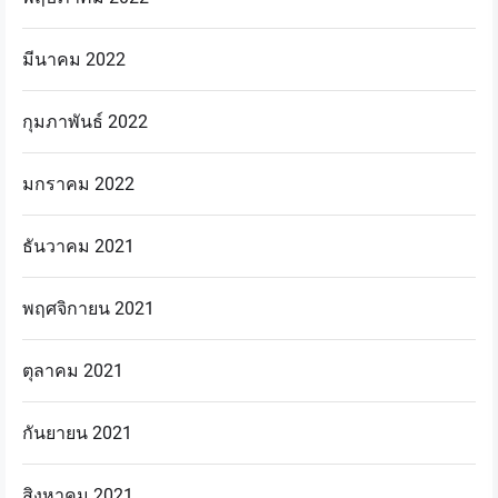
มีนาคม 2022
กุมภาพันธ์ 2022
มกราคม 2022
ธันวาคม 2021
พฤศจิกายน 2021
ตุลาคม 2021
กันยายน 2021
สิงหาคม 2021