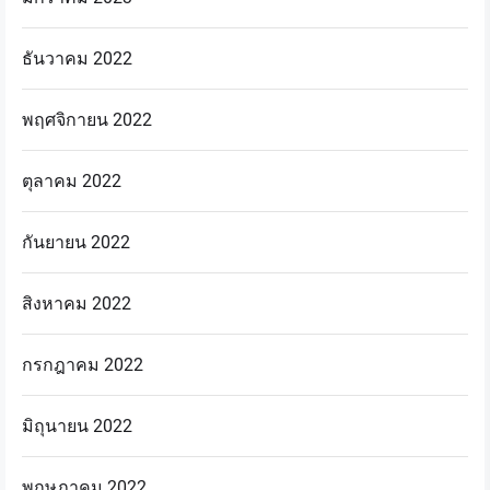
ธันวาคม 2022
พฤศจิกายน 2022
ตุลาคม 2022
กันยายน 2022
สิงหาคม 2022
กรกฎาคม 2022
มิถุนายน 2022
พฤษภาคม 2022