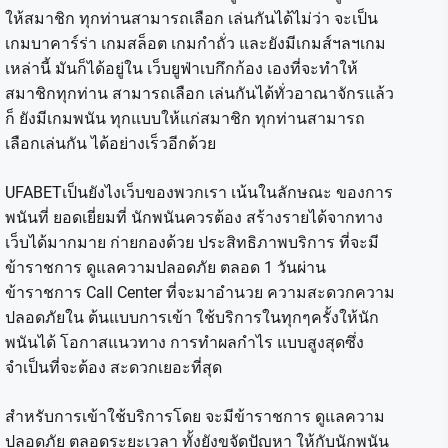
ให้สมาชิก ทุกท่านสามารถเลือก เล่นกันได้ไม่ว่า จะเป็น
เกมบาคาร์ร่า เกมสล็อต เกมกำถั่ว และยังมีเกมส์ฯลฯเกม
เหล่านี้ มันก็ได้อยู่ใน เว็บยูฟ่าเบกึกก้อง เองที่จะทำให้
สมาชิกทุกท่าน สามารถเลือก เล่นกันได้ทั่วอาณาจักรแล้ว
ก็ ยังมีเกมพนัน ทุกแบบให้แก่สมาชิก ทุกท่านสามารถ
เลือกเล่นกัน ได้อย่างเร็วอีกด้วย
UFABETเป็นยังไงเว็บของพวกเรา เน้นในลักษณะ ของการ
พนันที่ ยอดเยี่ยมที่ นักพนันควรต้อง สร้างรายได้จากทาง
เว็บได้มากมาย ก่ายกองด้วย ประสิทธิภาพบริการ ที่จะมี
ข้าราชการ ดูแลความปลอดภัย ตลอด 1 วันผ่าน
ข้าราชการ Call Center ที่จะมาอำนวย ความสะดวกความ
ปลอดภัยใน ต้นแบบการเข้า ใช้บริการในทุกๆครั้งให้นัก
พนันได้ โอกาสแนวทาง การทำผลกำไร แบบสูงสุดซึ่ง
จำเป็นที่จะต้อง สะดวกเยอะที่สุด
สำหรับการเข้าใช้บริการโดย จะมีข้าราชการ ดูแลความ
ปลอดภัย ตลอดระยะเวลา ทั้งยังขจัดปัญหา ให้กับนักพนัน