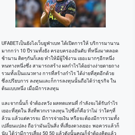
UFABETเป็นยังไงเว็บยูฟ่าเบท ได้เปิดการให้ บริการมานาน
มากกว่า 10 ปีรวมทั้งยัง ครอบครองอันดับ ที่หนึ่งมาตลอด
ช้านาน ติดๆกันก็เลย ทำให้มีผู้ใช้งาน เยอะมากๆอีกหนึ่ง
หนทางหนึ่งซึ่ง สามารถสร้าง ผลกำไรได้อย่างง่ายดายถาง
รวมทั้งเป็นแนวทาง การที่สร้างกำไร ได้ง่ายที่สุดอีกด้วย
ซึ่งเปรียบการ ลงทุนและก็การลงทุนนั้นถือได้ว่าธุรกิจ ใน
ต้นแบบหนึ่ง เมื่อมีการลงทุน
และจากนั้นก็ จำต้องหวัง ผลทดแทนที่ กำลังจะได้รับกำไร
เยอะที่สุดใน สิ่งที่พวกเราลงทุน ไปซึ่งก็คือว่าไม่ ว่าใดๆที่
ล้วน แล้วแต่ควรจะ มีการจ่ายเงิน หรือจะต้องมีการรวมทั้ง
เปลี่ยนแปลง ถือว่ามันเป็นสิ่ง ที่เสี่ยงดวงเยอะ พอควรแล้วก็
นับ ได้ว่ามีการเสี่ยง 50 50 แล้วดังนั้นคุณก็จำต้องคิดแล้ว