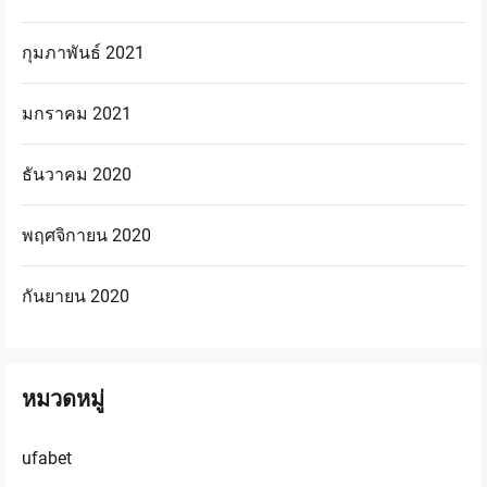
กุมภาพันธ์ 2021
มกราคม 2021
ธันวาคม 2020
พฤศจิกายน 2020
กันยายน 2020
หมวดหมู่
ufabet