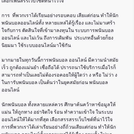
เลือกเฟ้นสรรเว็บไซต์ที่น่าไว้ใจ
การ ที่พวกเราได้เรียนอย่างรอบคอบ เสียแต่ก่อน ทำให้นัก
พนันบอลออนไลน์ทั้ง หลายแหล่ได้รู้เรื่อง และไม่มาเศร้า
ใจกับการ ตัดสินใจที่เข้ามาลงทุนใน ระบบการพนันบอล
ออนไลน์ และไม่เว้น ถึงการเดิมพัน ประเภทอื่นด้วยก็ยง
นิยมมา ใช้ระบบออนไลน์มาใช้กัน
มากมายในทุกวันนี้การพนันบอล ออนไลน์ มีความนำสมัย
เร็ว ถูกต้องแม่นยำ เชื่อถือได้ ปรารถนาใช้บริการเมื่อไรก็
สามารถทำเป็นเลยไม่ต้องรอคอยให้ผู้ใดว่า ง หรือ ไม่ว่า ง
ในการับพนันบอล เป็นต้นว่าในยุคสมัยก่อน พนันบอล
ออนไลน์
นักพนันบอล ทั้งหลายแหล่ควร ศึกษาค้นคว้าหาข้อมูลให้
แม่น ให้ถูกทาง อย่าจิตใจ ร้อน ทำความเข้าใจ ในระบบ
ออนไลน์ให้ได้มากที่สุด เลือกสรรสรรเว็บไซต์ที่น่าไว้ใจ
การที่พวกเราได้เล่าเรียนอย่างถี่ถ้วนเสียแต่ก่อน ทำให้นัก