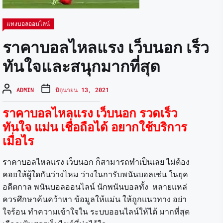
แทงบอลออนไลน์
ราคาบอลไหลแรง เว็บนอก เร็ว
ทันใจและสนุกมากที่สุด
ADMIN
มิถุนายน 13, 2021
ราคาบอลไหลแรง เว็บนอก รวดเร็ว
ทันใจ แม่น เชื่อถือได้ อยากใช้บริการ
เมื่อไร
ราคาบอลไหลแรง เว็บนอก ก็สามารถทำเป็นเลย ไม่ต้อง
คอยให้ผู้ใดกันว่างไหม ว่างในการับพนันบอลเช่น ในยุค
อดีตกาล พนันบอลออนไลน์ นักพนันบอลทั้ง หลายแหล่
ควรศึกษาค้นคว้าหา ข้อมูลให้แม่น ให้ถูกแนวทาง อย่า
ใจร้อน ทำความเข้าใจใน ระบบออนไลน์ให้ได้ มากที่สุด