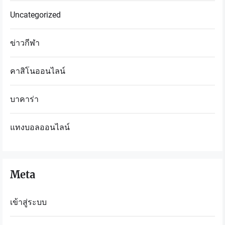
Uncategorized
ข่าวกีฬา
คาสิโนออนไลน์
บาคาร่า
แทงบอลออนไลน์
Meta
เข้าสู่ระบบ