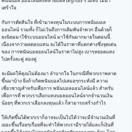
พนันบอล ออนไลน์ทั้งหลายแหล่ได้รู้เรื่อง รวมทั้ง ไม่มา
เศร้าใจ
กับการตัดสินใจ ที่เข้ามาลงทุนในระบบการพนันบอล
ออนไลน์ รวมทั้ง ก็ไม่เว้นถึงการเดิมพันจำพวก อื่นด้วยก็
ยงนิยมมาใช้ระบบออนไลน์ มาใช้กันมากมายในตอนนี้
เนื่องจากว่าผลตอบแทน จะได้ในราคาที่แตกต่างซึ่งจุดเด่น
ของ การพนันบอลออนไลน์ในราคาไม่สูง เบาๆหยอดแทง
ไปครั้งละคู่ สองคู่
จะมีผลให้คุณไม่ต้องมา ลำบากใจ ในกรณีที่พวกเราพลาด
ขึ้นมาบ้าง ยิ่งถ้าเกิดพนันบอลไปเสมอๆกระทั่งมี ความ
เชี่ยวชาญสำหรับเพื่อการ พนันบอลออนไลน์แล้ว สำหรับ
เพื่อการที่ พวกเราเลือกแทงบอลออนไลน์จากจำนวนเงิน
น้อยๆ ที่พวกเราเลือกลงทุนแล้ว ก็สามารถสร้างกำไร
ให้เกิดขึ้นได้พวกเราก็อาจจะเป็นไปได้ว่าจะมีจำนวนเงินที่
เยอะขึ้นเรื่อยๆเรื่อยที่จะทำให้พวกเรามีรายได้และก็เงินที่