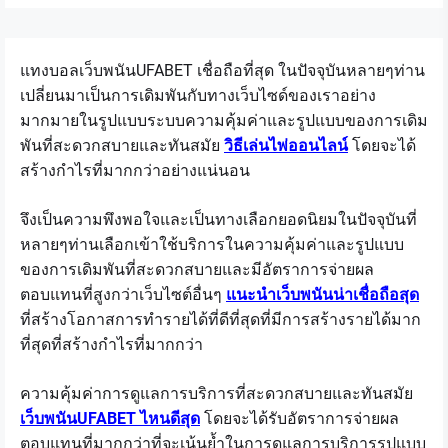
แทงบอลเว็บพนันUFABET เชื่อถือที่สุด ในปัจจุบันหลายๆท่าน
เปลี่ยนมาเป็นการเดิมพันกับทางเว็บไซด์ของเราอย่าง
มากมายในรูปแบบระบบความคุ้มค่าและรูปแบบของการเดิม
พันที่สะดวกสบายและทันสมัย
วิธีเล่นไพ่ออนไลน์
โดยจะได้
สร้างกำไรที่มากกว่าอย่างแน่นอน
จึงเป็นความพึงพอใจและเป็นทางเลือกยอดนิยมในปัจจุบันที่
หลายๆท่านเลือกเข้าใช้บริการในความคุ้มค่าและรูปแบบ
ของการเดิมพันที่สะดวกสบายและมีอัตราการจ่ายผล
ตอบแทนที่สูงกว่าเว็บไซต์อื่นๆ
แนะนำเว็บพนันน่าเชื่อถือสุด
ที่สร้างโอกาสการทำรายได้ที่ดีที่สุดที่มีการสร้างรายได้มาก
ที่สุดที่สร้างกำไรที่มากกว่า
ความคุ้มค่าการดูแลการบริการที่สะดวกสบายและทันสมัย
เว็บพนันUFABET ไหนดีสุด
โดยจะได้รับอัตราการจ่ายผล
ตอบแทนที่มากกว่าที่จะเน้นย้ำในการดูแลการบริการรูปแบบ