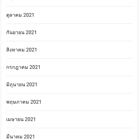
ตุลาคม 2021
กันยายน 2021
สิงหาคม 2021
กรกฎาคม 2021
มิถุนายน 2021
พฤษภาคม 2021
เมษายน 2021
มีนาคม 2021