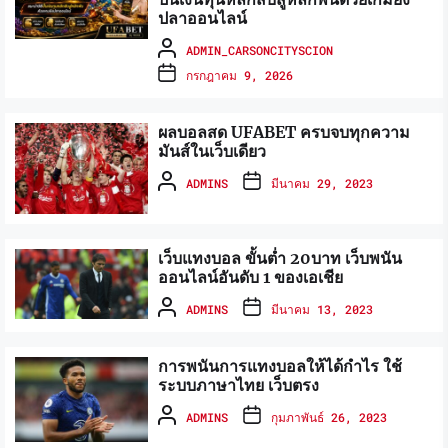
ปลาออนไลน์
ADMIN_CARSONCITYSCION
กรกฎาคม 9, 2026
ผลบอลสด UFABET ครบจบทุกความ
มันส์ในเว็บเดียว
ADMINS
มีนาคม 29, 2023
เว็บแทงบอล ขั้นต่ำ 20บาท เว็บพนัน
ออนไลน์อันดับ 1 ของเอเชีย
ADMINS
มีนาคม 13, 2023
การพนันการแทงบอลให้ได้กำไร ใช้
ระบบภาษาไทย เว็บตรง
ADMINS
กุมภาพันธ์ 26, 2023