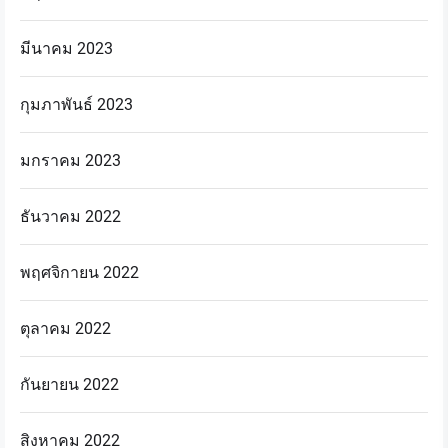
มีนาคม 2023
กุมภาพันธ์ 2023
มกราคม 2023
ธันวาคม 2022
พฤศจิกายน 2022
ตุลาคม 2022
กันยายน 2022
สิงหาคม 2022