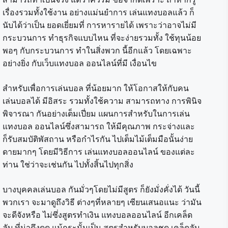
เรื่องรวมทั้งใช้งาน อย่างแม่นยำการ เล่นแทงบอลแล้ว ก็
นับได้ว่าเป็น ยอดเยี่ยมที่ การหารายได้ เพราะว่าอาจไม่มี
กระบวนการ ทำธุรกิจแบบไหน ที่จะง่ายรวมทั้ง ใช้ทุนน้อย
พอๆ กับกระบวนการ ทำในสิ่งพวก นี้อีกแล้ว โดยเฉพาะ
อย่างยิ่ง กับเว็บแทงบอล ออนไลน์ที่มี เงื่อนไข
สำหรับเพื่อการเล่นบอล ที่น้อยมาก ให้โอกาสให้กับคน
เล่นบอลได้ มีอิสระ รวมทั้งใช้ความ สามารถทาง การพินิจ
พิจารณา กันอย่างเต็มเปี่ยม แผนการสำหรับในการเล่น
แทงบอล ออนไลน์ซึ่งสามารถ ให้มีคุณภาพ กระจ่างและ
ก็รับสมบัติพัสถาน หรือกำไรกัน ไปเต็มไม้เต็มมือนั้นง่าย
ดายมากๆ โดยมีวิธีการ เล่นแทงบอลออนไลน์ ของแต่ละ
ท่าน ใช่ว่าจะเช่นกัน ไปทั้งสิ้นไปทุกสิ่ง
บางบุคคลเล่นบอล กันมั่วๆโดยไม่มีสูตร ก็ยังมั่งคั่งได้ วันนี้
พวกเรา จะมาดูถึงวิธี ต่างๆที่หลายๆ เซียนเสนอแนะ ว่ามัน
จะดีจังหรือ ไม่ซึ่งสูตรทำเงิน แทงบอลออนไลน์ อีกเคล็ด
ลับ ที่น่าดึงดูด แม้กระนั้นเป็น สูตรสำหรับบอลชุด เคล็ดลับ