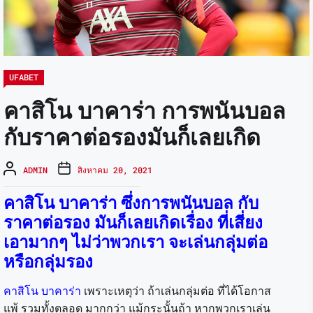
UFABET
คาสิโน บาคาร่า การพนันบอล
กับราคาต่อรองมันก็เลยเกิด
ADMIN
สิงหาคม 20, 2021
คาสิโน บาคาร่า ซึ่งการพนันบอล กับ
ราคาต่อรอง มันก็เลยเกิดเรื่อง ที่เสี่ยง
เอามากๆ ไม่ว่าพวกเรา จะเล่นกลุ่มต่อ
หรือกลุ่มรอง
คาสิโน บาคาร่า
เพราะเหตุว่า ถ้าเล่นกลุ่มต่อ ที่ได้โอกาส
แพ้ รวมทั้งตลอด มากกว่า แม้กระนั้นถ้า หากพวกเราเล่น