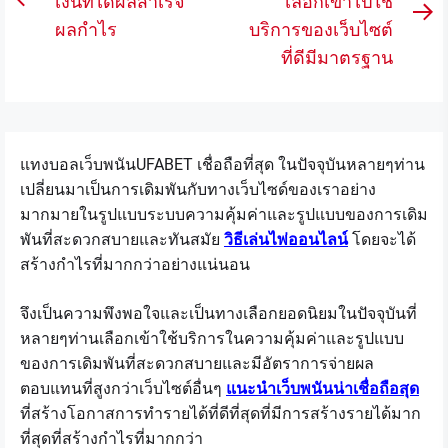
นำทาง
เงินที่ได้ผลสำเร็จ
เลือกเข้าไปใช้
Previous
N
ผลกำไร
บริการของเว็บไซต์
เรื่อง
post:
po
ที่ดีมีมาตรฐาน
แทงบอลเว็บพนันUFABET เชื่อถือที่สุด ในปัจจุบันหลายๆท่าน
เปลี่ยนมาเป็นการเดิมพันกับทางเว็บไซด์ของเราอย่าง
มากมายในรูปแบบระบบความคุ้มค่าและรูปแบบของการเดิม
พันที่สะดวกสบายและทันสมัย
วิธีเล่นไพ่ออนไลน์
โดยจะได้
สร้างกำไรที่มากกว่าอย่างแน่นอน
จึงเป็นความพึงพอใจและเป็นทางเลือกยอดนิยมในปัจจุบันที่
หลายๆท่านเลือกเข้าใช้บริการในความคุ้มค่าและรูปแบบ
ของการเดิมพันที่สะดวกสบายและมีอัตราการจ่ายผล
ตอบแทนที่สูงกว่าเว็บไซต์อื่นๆ
แนะนำเว็บพนันน่าเชื่อถือสุด
ที่สร้างโอกาสการทำรายได้ที่ดีที่สุดที่มีการสร้างรายได้มาก
ที่สุดที่สร้างกำไรที่มากกว่า