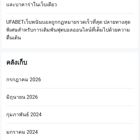
และบาคาร่าในเว็บเดียว
UFABETเว็บพนันบอลถูกกฏหมายรวดเร็วที่สุด ปลายทางสุด
พิเศษสำหรับการเดิมพันฟุตบอลออนไลน์ที่เต็มไปด้วยความ
ตื่นเต้น
คลังเก็บ
กรกฎาคม 2026
มิถุนายน 2026
กุมภาพันธ์ 2024
มกราคม 2024