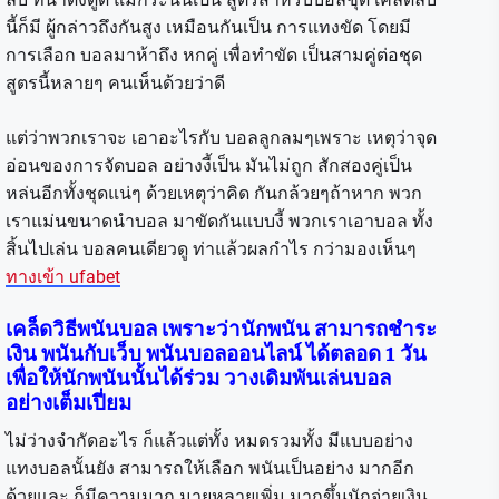
นี้ก็มี ผู้กล่าวถึงกันสูง เหมือนกันเป็น การแทงขัด โดยมี
การเลือก บอลมาห้าถึง หกคู่ เพื่อทำขัด เป็นสามคู่ต่อชุด
สูตรนี้หลายๆ คนเห็นด้วยว่าดี
แต่ว่าพวกเราจะ เอาอะไรกับ บอลลูกลมๆเพราะ เหตุว่าจุด
อ่อนของการจัดบอล อย่างงี้เป็น มันไม่ถูก สักสองคู่เป็น
หล่นอีกทั้งชุดแน่ๆ ด้วยเหตุว่าคิด กันกล้วยๆถ้าหาก พวก
เราแม่นขนาดนำบอล มาขัดกันแบบงี้ พวกเราเอาบอล ทั้ง
สิ้นไปเล่น บอลคนเดียวดู ท่าแล้วผลกำไร กว่ามองเห็นๆ
ทางเข้า ufabet
เคล็ดวิธีพนันบอล เพราะว่านักพนัน สามารถชำระ
เงิน พนันกับเว็บ พนันบอลออนไลน์ ได้ตลอด 1 วัน
เพื่อให้นักพนันนั้นได้ร่วม วางเดิมพันเล่นบอล
อย่างเต็มเปี่ยม
ไม่ว่างจำกัดอะไร ก็แล้วแต่ทั้ง หมดรวมทั้ง มีแบบอย่าง
แทงบอลนั้นยัง สามารถให้เลือก พนันเป็นอย่าง มากอีก
ด้วยและ ก็มีความมาก มายหลายเพิ่ม มากขึ้นนักจ่ายเงิน